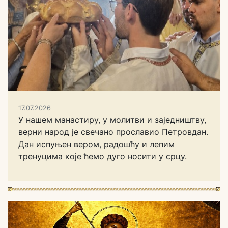
17.07.2026
У нашем манастиру, у молитви и заједништву,
верни народ је свечано прославио Петровдан.
Дан испуњен вером, радошћу и лепим
тренуцима које ћемо дуго носити у срцу.