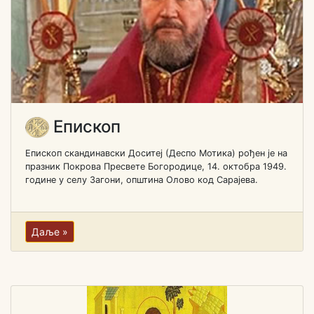
Епископ
Епископ скандинавски Доситеј (Деспо Мотика) рођен je на
празник Покрова Пресвете Богородице, 14. октобра 1949.
године у селу Загони, општина Олово код Сарајева.
Даље »