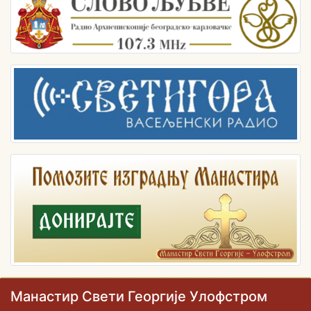
Манастир Свети Георгије Улофстром