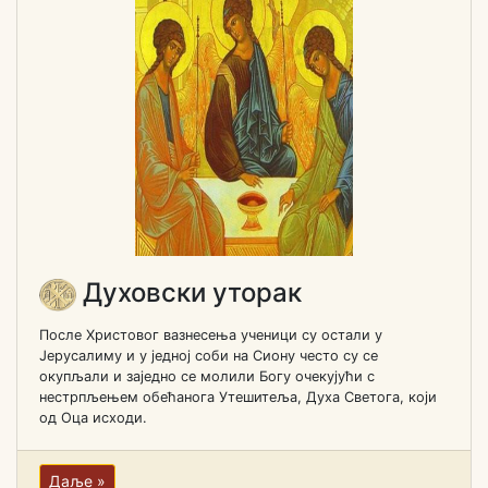
Духовски уторак
После Христовог вазнесења ученици су остали у
Јерусалиму и у једној соби на Сиону често су се
окупљали и заједно се молили Богу очекујући с
нестрпљењем обећанога Утешитеља, Духа Светога, који
од Оца исходи.
Даље »