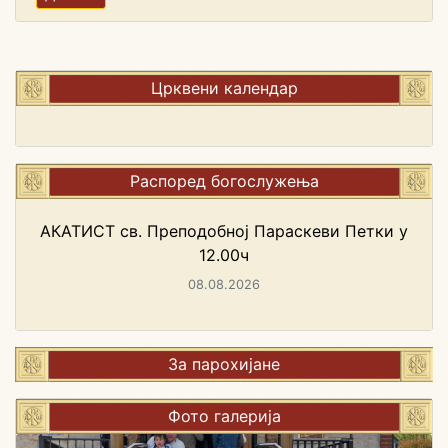
Црквени календар
Распоред богослужења
АКАТИСТ св. Преподобној Параскеви Петки у
12.00ч
08.08.2026
За парохијане
Фото галерија