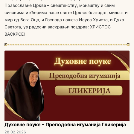
Православне Цркве – свештенству, монаштву и свим
синовима и кћерима наше свете Цркве: благодат, милост и
мир од Бога Оца, и Господа нашега Исуса Христа, и Духа
Светога, уз радосни васкршњи поздрав: ХРИСТОС
ВАСКРСЕ!
Духовне поуке - Преподобна игуманија Гликерија
28.02.2026