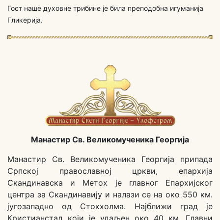
Гост наше духовне трибине је била преподобна игуманија
Гликерија.
Манастир Св. Великомученика Георгија
Манастир Св. Великомученика Георгија припада
Српској православној цркви, епархија
Скандинавска и Метох је главног Епархијског
центра за Скандинавију и налази се на око 550 км.
југозападно од Стокхолма. Најближи град је
Кристианстад који је удаљен око 40 км. Главни