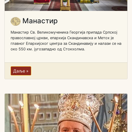
Манастир
Манастир Св. Великомученика Георгија припада Српској
православној цркви, епархија Скандинавска и Метох је
главног Епархијског центра за Скандинавију и налази се на
око 550 км. југозападно од Стокхолма.
Даље »