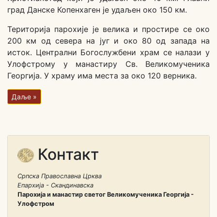
град Данске Копенхаген је удаљен око 150 км.
Територија парохије је велика и простире се око
200 км од севера на југ и око 80 од запада на
исток. Централни Богослужбени храм се налази у
Улофстрому у манастиру Св. Великомученика
Георгија. У храму има места за око 120 верника.
Даље »
Контакт
Српска Православна Црква
Епархија - Скандинавска
Парохија и манастир светог Великомученика Георгија -
Улофстром