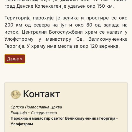
град Данске Копенхаген је удаљен око 150 км.
Територија парохије је велика и простире се око
200 км од севера на југ и око 80 од запада на
исток. Централни Богослужбени храм се налази у
Улофстрому у манастиру Св. Великомученика
Георгија. У храму има места за око 120 верника.
Даље »
Контакт
Српска Православна Црква
Епархија - Скандинавска
Парохија и манастир светог Великомученика Георгија -
Улофстром