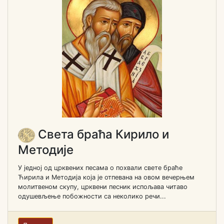
Света браћа Кирило и
Методије
У једној од црквених песама о похвали свете браће
Ћирила и Методија која је отпевана на овом вечерњем
молитвеном скупу, црквени песник испољава читаво
одушевљење побожности са неколико речи...