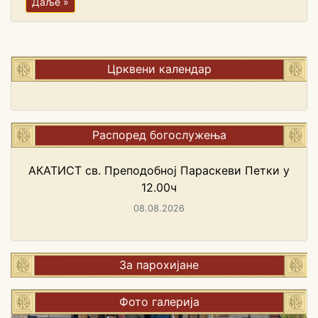
Даље »
Црквени календар
Распоред богослужења
АКАТИСТ св. Преподобној Параскеви Петки у
12.00ч
08.08.2026
За парохијане
Фото галерија