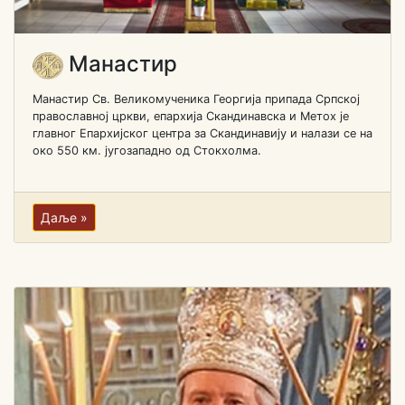
Манастир
Манастир Св. Великомученика Георгија припада Српској
православној цркви, епархија Скандинавска и Метох је
главног Епархијског центра за Скандинавију и налази се на
око 550 км. југозападно од Стокхолма.
Даље »