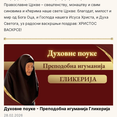
Православне Цркве – свештенству, монаштву и свим
синовима и кћерима наше свете Цркве: благодат, милост и
мир од Бога Оца, и Господа нашега Исуса Христа, и Духа
Светога, уз радосни васкршњи поздрав: ХРИСТОС
ВАСКРСЕ!
Духовне поуке - Преподобна игуманија Гликерија
28.02.2026