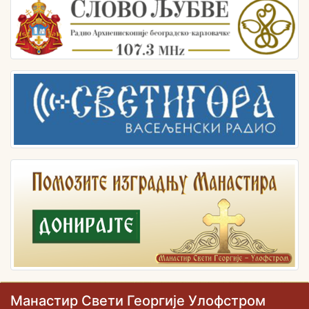
Манастир Свети Георгије Улофстром