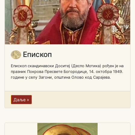
Епископ
Епископ скандинавски Доситеј (Деспо Мотика) рођен je на
празник Покрова Пресвете Богородице, 14. октобра 1949.
године у селу Загони, општина Олово код Сарајева.
Даље »