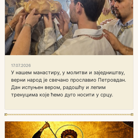
17.07.2026
У нашем манастиру, у молитви и заједништву,
верни народ је свечано прославио Петровдан.
Дан испуњен вером, радошћу и лепим
тренуцима које ћемо дуго носити у срцу.