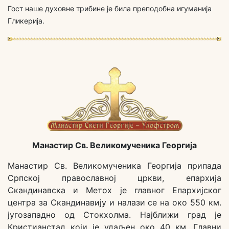
Гост наше духовне трибине је била преподобна игуманија
Гликерија.
Манастир Св. Великомученика Георгија
Манастир Св. Великомученика Георгија припада
Српској православној цркви, епархија
Скандинавска и Метох је главног Епархијског
центра за Скандинавију и налази се на око 550 км.
југозападно од Стокхолма. Најближи град је
Кристианстад који је удаљен око 40 км. Главни