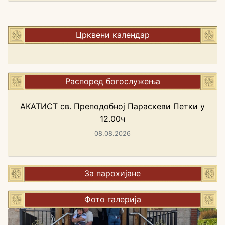
Црквени календар
Распоред богослужења
АКАТИСТ св. Преподобној Параскеви Петки у
12.00ч
08.08.2026
За парохијане
Фото галерија