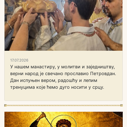
17.07.2026
У нашем манастиру, у молитви и заједништву,
верни народ је свечано прославио Петровдан.
Дан испуњен вером, радошћу и лепим
тренуцима које ћемо дуго носити у срцу.