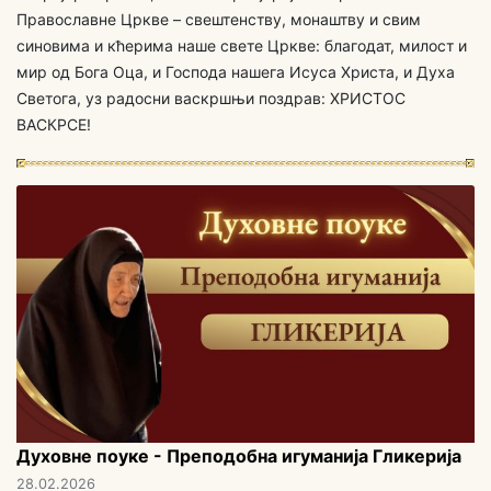
Православне Цркве – свештенству, монаштву и свим
синовима и кћерима наше свете Цркве: благодат, милост и
мир од Бога Оца, и Господа нашега Исуса Христа, и Духа
Светога, уз радосни васкршњи поздрав: ХРИСТОС
ВАСКРСЕ!
Духовне поуке - Преподобна игуманија Гликерија
28.02.2026