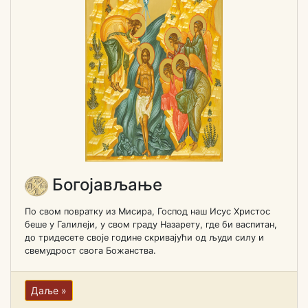
Богојављање
По свом повратку из Мисира, Господ наш Исус Христос
беше у Галилеји, у свом граду Назарету, где би васпитан,
до тридесете своје године скривајући од људи силу и
свемудрост свога Божанства.
Даље »