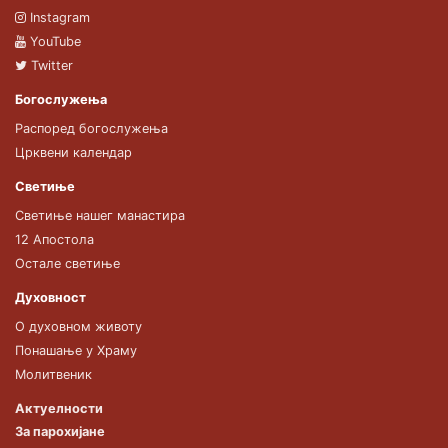
Instagram
YouTube
Twitter
Богослужења
Распоред богослужења
Црквени календар
Светиње
Светиње нашег манастира
12 Апостола
Остале светиње
Духовност
О духовном животу
Понашање у Храму
Молитвеник
Актуелности
За парохијане