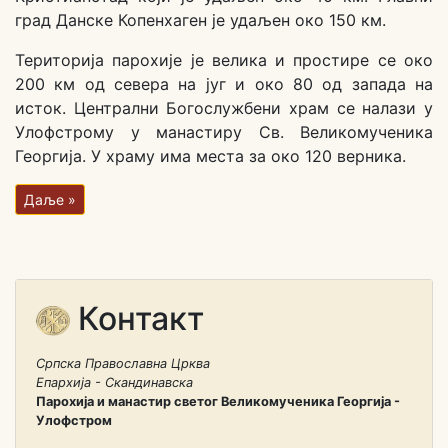
град Данске Копенхаген је удаљен око 150 км.
Територија парохије је велика и простире се око
200 км од севера на југ и око 80 од запада на
исток. Централни Богослужбени храм се налази у
Улофстрому у манастиру Св. Великомученика
Георгија. У храму има места за око 120 верника.
Даље »
Контакт
Српска Православна Црква
Епархија - Скандинавска
Парохија и манастир светог Великомученика Георгија -
Улофстром