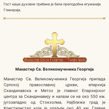
Гост наше духовне трибине је била преподобна игуманија
Гликерија.
Манастир Св. Великомученика Георгија
Манастир Св. Великомученика Георгија припада
Српској православној цркви, епархија
Скандинавска и Метох је главног Епархијског
центра за Скандинавију и налази се на око 550 км.
југозападно од Стокхолма. Најближи град је
Кристианстад који је удаљен око 40 км. Главни