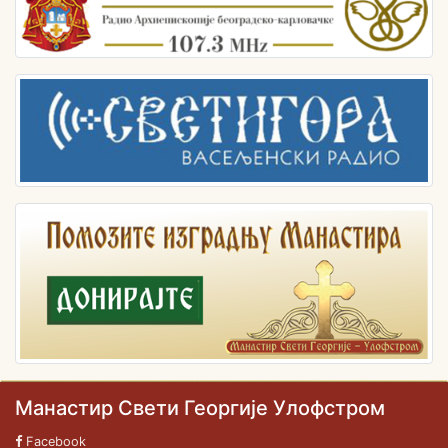
Манастир Свети Георгије Улофстром
Facebook