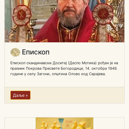
Епископ
Епископ скандинавски Доситеј (Деспо Мотика) рођен je на
празник Покрова Пресвете Богородице, 14. октобра 1949.
године у селу Загони, општина Олово код Сарајева.
Даље »