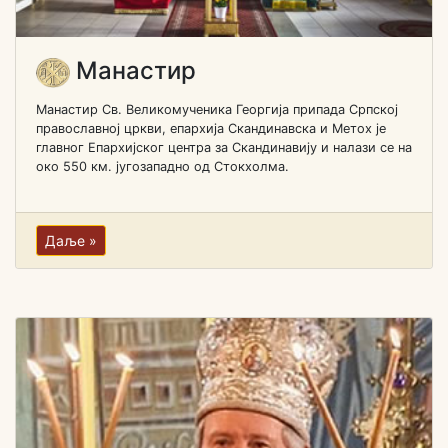
Манастир
Манастир Св. Великомученика Георгија припада Српској
православној цркви, епархија Скандинавска и Метох је
главног Епархијског центра за Скандинавију и налази се на
око 550 км. југозападно од Стокхолма.
Даље »