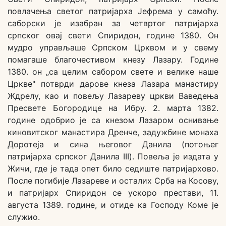
повлачења светог патријарха Јефрема у самоћу.
саборски је изабран за четвртог патријарха
српског овај свети Спиридон, године 1380. Он
мудро управљаше Српском Црквом и у свему
помагаше благочестивом кнезу Лазару. Године
1380. он „са целим сабором свете и велике наше
Цркве" потврди дарове кнеза Лазара манастиру
Ждрелу, као и повељу Лазареву цркви Ваведења
Пресвете Богородице на Ибру. 2. марта 1382.
године одобрио је са кнезом Лазаром оснивање
киновитског манастира Дренче, задужбине монаха
Доротеја и сина његовог Данила (потоњег
патријарха српског Данила III). Повеља је издата у
Жичи, где је тада опет било седиште патријархово.
После погибије Лазареве и осталих Срба на Косову,
и патријарх Спиридон се ускоро престави, 11.
августа 1389. године, и отиде ка Господу Коме је
служио.