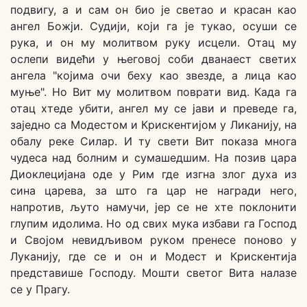
подвигу, а и сам он био је светао и красан као
ангел Божји. Судији, који га је тукао, осуши се
рука, и он му молитвом руку исцели. Отац му
ослепи видећи у његовој соби дванаест светих
ангела "којима очи беху као звезде, а лица као
муње". Но Вит му молитвом поврати вид. Када га
отац хтеде убити, ангел му се јави и преведе га,
заједно са Модестом и Крискентијом у Ликанију, на
обалу реке Силар. И ту свети Вит показа многа
чудеса над болним и сумашедшим. На позив цара
Диоклецијана оде у Рим где изгна злог духа из
сина царева, за што га цар не награди него,
напротив, љуто намучи, јер се не хте поклонити
глупим идолима. Но од свих мука избави га Господ
и Својом невидљивом руком пренесе поново у
Луканију, где се и он и Модест и Крискентија
представише Господу. Мошти светог Вита налазе
се у Прагу.