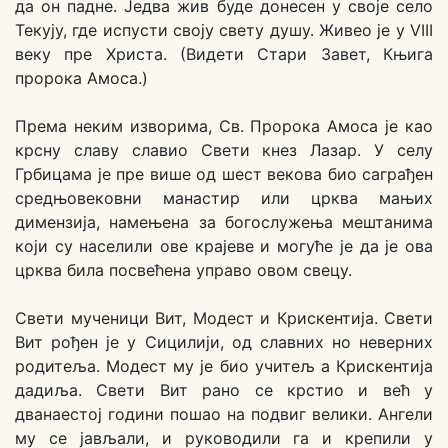
да он падне. Једва жив буде донесен у своје село
Текују, где испусти своју свету душу. Живео је у VIII
веку пре Христа. (Видети Стари Завет, Књига
пророка Амоса.)
Према неким изворима, Св. Пророка Амоса је као
крсну славу славио Свети кнез Лазар. У селу
Грбицама је пре више од шест векова био саграђен
средњовековни манастир или црква мањих
димензија, намењена за богослужења мештанима
који су населили ове крајеве и могуће је да је ова
црква била посвећена управо овом свецу.
Свети мученици Вит, Модест и Крискентија. Свети
Вит рођен је у Сицилији, од славних но неверних
родитеља. Модест му је био учитељ а Крискентија
дадиља. Свети Вит рано се крстио и већ у
дванаестој години пошао на подвиг велики. Ангели
му се јављали, и руководили га и крепили у