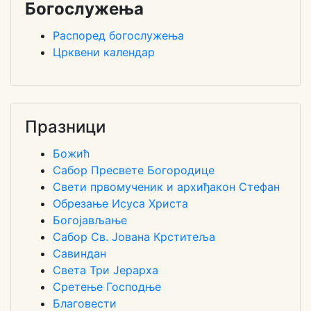
Богослужења
Распоред богослужења
Црквени календар
Празници
Божић
Сабор Пресвете Богородице
Свети првомученик и архиђакон Стефан
Обрезање Исуса Христа
Богојављање
Сабор Св. Јована Крститеља
Савиндан
Света Три Јерарха
Сретење Господње
Благовести