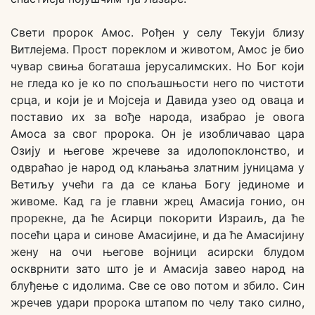
Свети пророк Амос. Рођен у селу Текуји близу
Витлејема. Прост пореклом и животом, Амос је био
чувар свиња богаташа јерусалимских. Но Бог који
не гледа ко је ко по спољашњости него по чистоти
срца, и који је и Мојсеја и Давида узео од оваца и
поставио их за вође народа, изабрао је овога
Амоса за свог пророка. Он је изобличавао цара
Озију и његове жречеве за идолопоклонство, и
одвраћао је народ од клањања златним јуницама у
Ветиљу учећи га да се клања Богу јединоме и
живоме. Кад га је главни жрец Амасија гонио, он
прорекне, да ће Асирци покорити Израиљ, да ће
посећи цара и синове Амасијине, и да ће Амасијину
жену на очи његове војници асирски блудом
оскврнити зато што је и Амасија завео народ на
блуђење с идолима. Све се ово потом и збило. Син
жречев удари пророка штапом по челу тако силно,