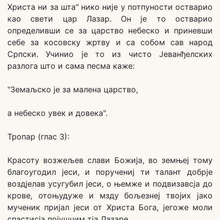
Христа ни за шта" нико није у потпуности остварио
као свети цар Лазар. Он је то остварио
определивши се за царство небеско и приневши
себе за косовску жртву и са собом сав народ
Српски. Учинио је то из чисто Јеванђелских
разлога што и сама песма каже:
"Земаљско је за малена царство,
а небеско увек и довека".
Тропар (глас 3):
Красоту возжељев слави Божија, во земњеј тому
благоугодил јеси, и поручениј ти талант добрје
воздјелав усугубил јеси, о њемже и подвизавсја до
крове, отоњудуже и мзду бољезнеј твојих јако
мученик пријал јеси от Христа Бога, јегоже моли
спастисја појушчим тја Лазаре.