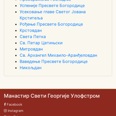
Успеније Пресвете Богородице
Усековање главе Светог Јована
Крститеља
Рођење Пресвете Богородице
Крстовдан
Света Петка
Св. Петар Цетињски
Митровдан
Св. Архангел Михаило-Аранђеловдан
Ваведење Пресвете Богородице
Никољдан
Манастир Свети Георгије Улофстром
Facebook
Instagram