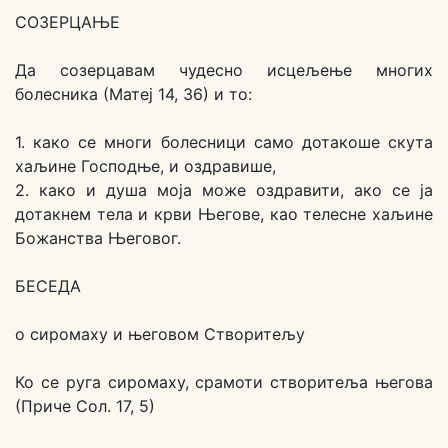
СОЗЕРЦАЊЕ
Да созерцавам чудесно исцељење многих
болесника (Матеј 14, 36) и то:
1. како се многи болесници само дотакоше скута
хаљине Господње, и оздравише,
2. како и душа моја може оздравити, ако се ја
дотакнем тела и крви Његове, као телесне хаљине
Божанства Његовог.
БЕСЕДА
о сиромаху и његовом Створитељу
Ко се руга сиромаху, срамоти створитеља његова
(Приче Сол. 17, 5)