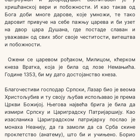
хришћанској вери и побожности. И као такав од
Бога доби многе дарове, које умножи, те тако
даровит привуче на себе пажњу царева и би узет
на двор цара Душана, где постаде славан и
уважаван од свих због своје честитости, витештва
и побожности.
Ожени се царевом рођаком, Милицом, кћерком
кнеза Вратка, која је била од лозе Немањића.
Године 1353, би му дато достојанство кнеза.
Благочестиви господар Српски, Лазар био је веома
Христољубив и ту своју љубав испољавао је према
Цркви Божијој. Његова највећа брига је била да
измири Српску и Цариградску Патријаршију. Као
изасланика Цариградском патријарху послао је
монаха Неанију, да га замоли да са Срба скине
проклетство (анатему), што би и учињено. Борио