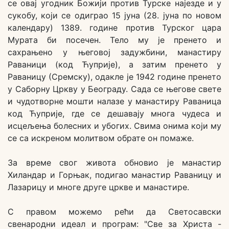
се овај угодник Божији против Турске најезде и у
сукобу, који се одиграо 15 јуна (28. јуна по новом
календару) 1389. године против Турског цара
Мурата би посечен. Тело му је пренето и
сахрањено у његовој задужбини, манастиру
Раваници (код Ћуприје), а затим пренето у
Раваницу (Сремску), одакле је 1942 године пренето
у Саборну Цркву у Београду. Сада се његове свете
и чудотворне мошти налазе у манастиру Раваница
код Ћуприје, где се дешавају многа чудеса и
исцељења болесних и убогих. Свима онима који му
се са искреном молитвом обрате он помаже.
За време свог живота обновио је манастир
Хиландар и Горњак, подигао манастир Раваницу и
Лазарицу и многе друге цркве и манастире.
С правом можемо рећи да Светосавски
свенародни идеал и програм: "Све за Христа -