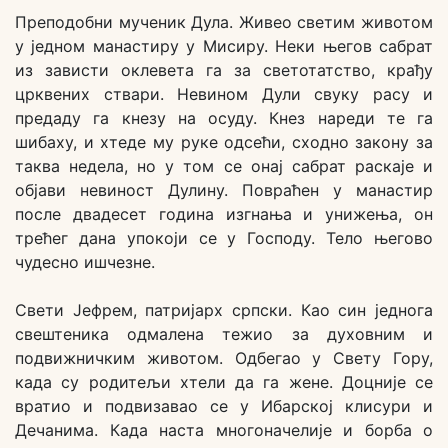
Преподобни мученик Дула. Живео светим животом
у једном манастиру у Мисиру. Неки његов сабрат
из зависти оклевета га за светотатство, крађу
црквених ствари. Невином Дули свуку расу и
предаду га кнезу на осуду. Кнез нареди те га
шибаху, и хтеде му руке одсећи, сходно закону за
таква недела, но у том се онај сабрат раскаје и
објави невиност Дулину. Повраћен у манастир
после двадесет година изгнања и унижења, он
трећег дана упокоји се у Господу. Тело његово
чудесно ишчезне.
Свети Јефрем, патријарх српски. Као син једнога
свештеника одмалена тежио за духовним и
подвижничким животом. Одбегао у Свету Гору,
када су родитељи хтели да га жене. Доцније се
вратио и подвизавао се у Ибарској клисури и
Дечанима. Када наста многоначелије и борба о