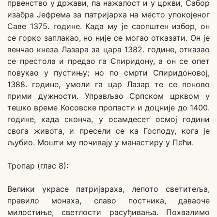
првенство у држави, па нажалост и у цркви, Сабор
изабра Јефрема за патријарха на место упокојеног
Саве 1375. године. Када му је саопштен избор, он
се горко заплакао, но није се могао отказати. Он је
венчао кнеза Лазара за цара 1382. године, отказао
се престола и предао га Спиридону, а он се опет
повукао у пустињу; но по смрти Спиридоновој,
1388. године, умоли га цар Лазар те се поново
прими дужности. Управљао Српском црквом у
тешко време Косовске пропасти и доцније до 1400.
године, када сконча, у осамдесет осмој години
свога живота, и пресели се ка Господу, кога је
љубио. Мошти му почивају у манастиру у Пећи.
Тропар (глас 8):
Велики украсе патријараха, лепото светитеља,
правило монаха, славо постника, даваоче
милостиње, светлости расуђивања. Похвалимо