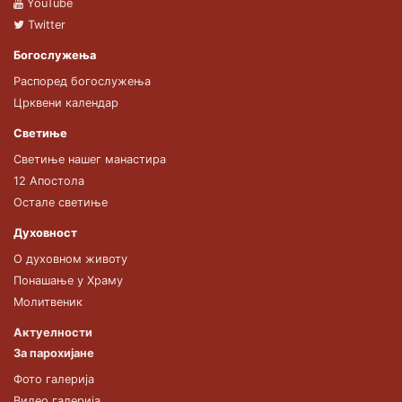
YouTube
Twitter
Богослужења
Распоред богослужења
Црквени календар
Светиње
Светиње нашег манастира
12 Апостола
Остале светиње
Духовност
О духовном животу
Понашање у Храму
Молитвеник
Актуелности
За парохијане
Фото галерија
Видео галерија