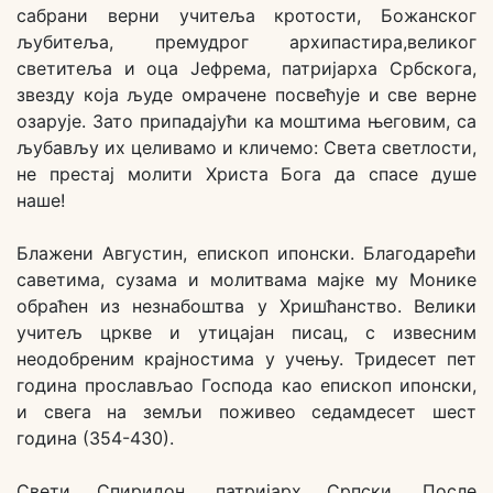
сабрани верни учитеља кротости, Божанског
љубитеља, премудрог архипастира,великог
светитеља и оца Јефрема, патријарха Србскога,
звезду која људе омрачене посвећује и све верне
озарује. Зато припадајући ка моштима његовим, са
љубављу их целивамо и кличемо: Света светлости,
не престај молити Христа Бога да спасе душе
наше!
Блажени Августин, епископ ипонски. Благодарећи
саветима, сузама и молитвама мајке му Монике
обраћен из незнабоштва у Хришћанство. Велики
учитељ цркве и утицајан писац, с извесним
неодобреним крајностима у учењу. Тридесет пет
година прослављао Господа као епископ ипонски,
и свега на земљи поживео седамдесет шест
година (354-430).
Свети Спиридон, патријарх Српски. После