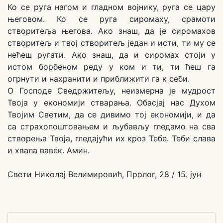
Ко се руга нагом и гладном војнику, руга се цару
његовом. Ко се руга сиромаху, срамоти
створитеља његова. Ако знаш, да је сиромахов
створитељ и твој створитељ један и исти, ти му се
нећеш ругати. Ако знаш, да и сиромах стоји у
истом борбеном реду у ком и ти, ти ћеш га
огрнути и нахранити и приближити га к себи.
О Господе Сведржитељу, неизмерна је мудрост
Твоја у економији стварања. Обасјај нас Духом
Твојим Светим, да се дивимо тој економији, и да
са страхопоштовањем и љубављу гледамо на сва
створења Твоја, гледајући их кроз Тебе. Теби слава
и хвала вавек. Амин.
Свети Николај Велимировић, Пролог, 28 / 15. јун