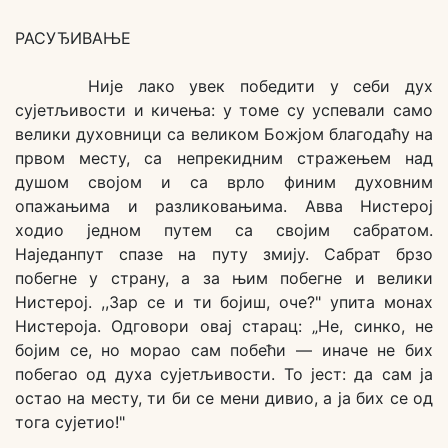
РАСУЂИВАЊЕ
Није лако увек победити у себи дух
сујетљивости и кичења: у томе су успевали само
велики духовници са великом Божјом благодаћу на
првом месту, са непрекидним стражењем над
душом својом и са врло финим духовним
опажањима и разликовањима. Авва Нистерој
ходио једном путем са својим сабратом.
Наједанпут спазе на путу змију. Сабрат брзо
побегне у страну, a за њим побегне и велики
Нистерој. ,,3ар се и ти бојиш, оче?" упита монах
Нистероја. Одговори овај старац: „He, синко, не
бојим се, но морао сам побећи — иначе не бих
побегао од духа сујетљивости. To јест: да сам ја
остао на месту, ти би се мени дивио, a ja бих се од
тога сујетио!"