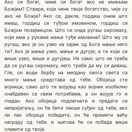
Ако си богат, чиме си богат ако не имањем
Божјим? Ствари, које чине твоје богатство, чије су
ако не Божје? Ако се, дакле, гордиш оним што
имаш, гордиш се туђом имовином, гордиш се
Божјом позајмицом. Што се онда ругаш сиромаху,
који има у рукама мање туђе имовине? Што му се
ругаш, ако је он узео на зајам од Бога мање него
ти? Ако је мање узео, мање и дугује; а ти који си
више узео, више и дугујеш. Не само што не треба
да се ругаш сиромаху, него треба да му се дивиш.
Гле, он води борбу на мегдану овога света са
много мање средстава од тебе. Обојица сте
војници, само што ти војујеш као војник изобилно
снабдевен са свим потребама, а он војује го и
гладан. Ако обојица подлегнете и предате се
непријатељу, он ће бити лакше суђен од тебе; ако
ли пак обојица победите, он ће примити већу
награду од тебе. и његова ће се победа више
славити од твоје.