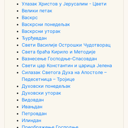
Улазак Христов у Јерусалим - Цвети
Велики петак
Васкрс
Васкрсни понедељак
Васкрсни уторак
Ђурђевдан
Свети Василије Острошки Чудотворац
Света браћа Кирило и Методије
Вазнесење Господње-Спасовдан
Свети цар Константин и царица Јелена
Силазак Светога Духа на Апостоле –
Педесетница – Тројице
Духовски понедељак
Духовски уторак
Видовдан
Ивањдан
Петровдан
Илиндан
Преображење Господње