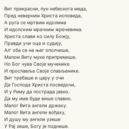
Вит прекрасни, пун небеснога меда,
Пред неверним Христа исповеда,
A руга се мртвим идолима
И идолским мрачним жречевима.
Христа слави ко силу Божју,
Правди учи оца и судију,
Ал' оба се на њег ополчише,
Малом Виту муке припремише.
Но Бог чува Своје мученике
И прославља Своје слављенике.
Вит требаше и цару у очи
Да Господа Христа посведочи,
И у Риму да пострада јавно.
Да му име буде више славно.
Maлoг Вита ангели држаху.
Maлoг Вита ангели вођаху,
И душу му ангели узеше
У Рај зеше, Богу је поднеше.