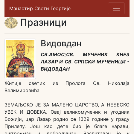
Манастир Свети Георгије
Празници
Видовдан
СВ.АМОС;СВ. МУЧЕНИК КНЕЗ
ЛАЗАР И СВ. СРПСКИ МУЧЕНИЦИ -
ВИДОВДАН
Житије светих из Пролога Св. Николаја
Велимировића
ЗЕМАЉСКО ЈЕ ЗА МАЛЕНО ЦАРСТВО, А НЕБЕСКО
УВЕК И ДОВЕКА. Овај великомученик и угодник
Божији, цар Лазар родио се 1329 године у граду
Прилепу. Још као дете био је благе нарави,
оштроуман и добродушан. Васпитаван је у