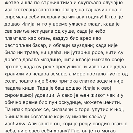
жетве ишла по стрњиштима и скупљала случајно
иза жетелаца заостало класје; на тај начин она је
спремала себи исхрану за читаву годину! К њој је
дошао Илија, и то у време ужасне глади, када је
сва земља испуцала од суше, када је небо
пламтело као огањ, ваздух био врео као
растопљен бакар, и облаци зауздани; када није
било ни траве, ни цвећа, ни јутарње росе, нити су
дрвета давала младице, нити класје њихало своје
врхове; када су реке пресушиле, и извори се једва
хранили из недара земље, а море постало густо од
соли, пошто није било притока слатке воде и није
падала киша. Тада је баш дошао Илија к овој
сиромашној удовици. А како је њен живот чак и у
обично време био пун оскудице, можете ценити.
Па ипак пророк се, силазећи с горе, упутио к њој,
обишавши богаташе који су имали хлеба у
изобиљу. Али зашто он, који је речју сводио огањ с
неба, није свео себи храну? Гле, он је то могао