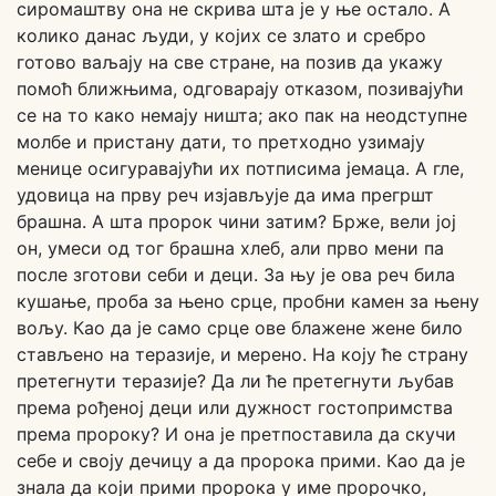
сиромаштву она не скрива шта је у ње остало. А
колико данас људи, у којих се злато и сребро
готово ваљају на све стране, на позив да укажу
помоћ ближњима, одговарају отказом, позивајући
се на то како немају ништа; ако пак на неодступне
молбе и пристану дати, то претходно узимају
менице осигуравајући их потписима јемаца. А гле,
удовица на прву реч изјављује да има прегршт
брашна. А шта пророк чини затим? Брже, вели јој
он, умеси од тог брашна хлеб, али прво мени па
после зготови себи и деци. За њу је ова реч била
кушање, проба за њено срце, пробни камен за њену
вољу. Као да је само срце ове блажене жене било
стављено на теразије, и мерено. На коју ће страну
претегнути теразије? Да ли ће претегнути љубав
према рођеној деци или дужност гостопримства
према пророку? И она је претпоставила да скучи
себе и своју дечицу а да пророка прими. Као да је
знала да који прими пророка у име пророчко,