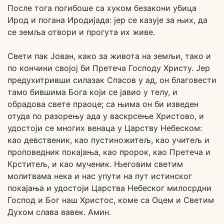
После тога погибоше са хуком безакони убица
Ирод и погана Иродијада: јер се казује за њих, да
се земља отвори и прогута их живе.
Свети пак Јован, како за живота на земљи, тако и
по кончини својој би Претеча Господу Христу. Јер
предухитривши силазак Спасов у ад, он благовести
тамо бившима Бога који се јавио у телу, и
обрадова свете праоце; са њима он би изведен
отуда по разорењу ада у васкрсење Христово, и
удостоји се многих венаца у Царству Небеском:
као девственик, као пустиножитељ, као учитељ и
проповедник покајања, као пророк, као Претеча и
Крститељ, и као мученик. Његовим светим
молитвама нека и нас упути на пут истинског
покајања и удостоји Царства Небеског милосрдни
Господ и Бог наш Христос, коме са Оцем и Светим
Духом слава вавек. Амин.