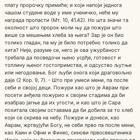
плату пророчку примиће; и који напоји једнога
чашом студене воде у име ученичко, неће му
награда пропасти (Мт. 10, 41.42). Но шта значи та
околност што пророк моли њу да пожури што
више са мешењем хлеба за њега? Зар је он био
толико гладан, па му је било потребно толико да
хита? Није, разуме се, него је ова ужурбаност
требала да посведочи њено усрђе, готовост и
топлину њеног гостопримства, и одсуство љутње
или негодовање. Бог љуби онога који драговољно
даје (2 Кор. 9, 7). - Што пре умеси мени, па после
себи и својој деци. Пожури као што је Аврам при
посети анђела пожурио к својим стадима да би
изабрао јагње да их угости, и као што је Сара
похитала својим оставама да би добила за то хлеб
који се скрива на небу. Пожури и донеси, као
Аврам, жртвујући Богу, не себи прво па после мени,
као Каин и Офни и Финес, синови првосвештеника