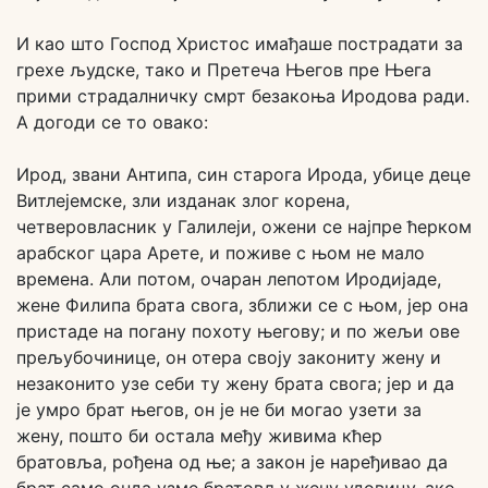
И као што Господ Христос имађаше пострадати за
грехе људске, тако и Претеча Његов пре Њега
прими страдалничку смрт безакоња Иродова ради.
А догоди се то овако:
Ирод, звани Антипа, син старога Ирода, убице деце
Витлејемске, зли изданак злог корена,
четверовласник у Галилеји, ожени се најпре ћерком
арабског цара Арете, и поживе с њом не мало
времена. Али потом, очаран лепотом Иродијаде,
жене Филипа брата свога, зближи се с њом, јер она
пристаде на погану похоту његову; и по жељи ове
прељубочинице, он отера своју закониту жену и
незаконито узе себи ту жену брата свога; јер и да
је умро брат његов, он је не би могао узети за
жену, пошто би остала међу живима кћер
братовља, рођена од ње; а закон је наређивао да