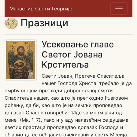
Манастир Свети Георгије
Празници
Усековање главе
Светог Јована
Крститеља
Свети Јован, Претеча Спаситеља
нашег Господа Христа, требало је да
смрћу својом претходи добровољној смрти
Спаситеља нашег, као што је претходио Његовом
рођењу, да би, као што је на земљи проповедао
долазак Спасов говорећи: "Иде за мном јачи од
мене" (Мк. 1, 7), тако и у аду налазећим се душама
еветих праотаца проповедао долазак Господа и
објавио да се већ јавио очекивани у свету Месија.