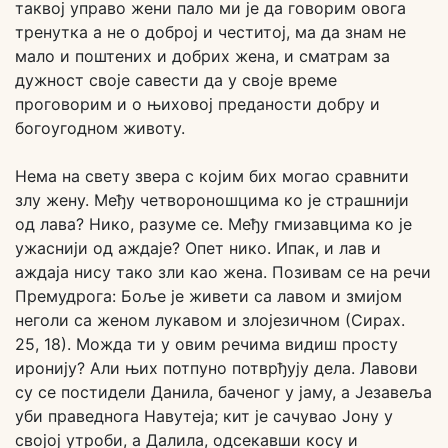
таквој управо жени пало ми је да говорим овога
тренутка а не о доброј и честитој, ма да знам не
мало и поштених и добрих жена, и сматрам за
дужност своје савести да у своје време
проговорим и о њиховој преданости добру и
богоугодном животу.
Нема на свету звера с којим бих могао сравнити
злу жену. Међу четвороношцима ко је страшнији
од лава? Нико, разуме се. Међу гмизавцима ко је
ужаснији од аждаје? Опет нико. Ипак, и лав и
аждаја нису тако зли као жена. Позивам се на речи
Премудрога: Боље је живети са лавом и змијом
неголи са женом лукавом и злојезичном (Сирах.
25, 18). Можда ти у овим речима видиш просту
иронију? Али њих потпуно потврђују дела. Лавови
су се постидели Данила, баченог у јаму, а Језавеља
уби праведнога Навутеја; кит је сачувао Јону у
својој утроби, а Далила, одсекавши косу и