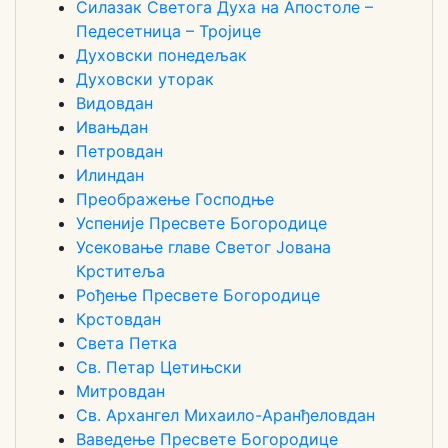
Силазак Светога Духа на Апостоле –
Педесетница – Тројице
Духовски понедељак
Духовски уторак
Видовдан
Ивањдан
Петровдан
Илиндан
Преображење Господње
Успеније Пресвете Богородице
Усековање главе Светог Јована
Крститеља
Рођење Пресвете Богородице
Крстовдан
Света Петка
Св. Петар Цетињски
Митровдан
Св. Архангел Михаило-Аранђеловдан
Ваведење Пресвете Богородице