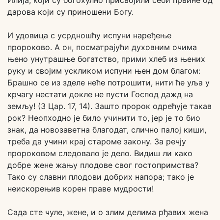
Илија, који су богохулно присвојили себи првине од
дарова који су приношени Богу.
И удовица с усрдношћу испуни наређење
пророково. А он, посматрајући духовним очима
њено унутрашње богатство, прими хлеб из њених
руку и својим ускликом испуни њен дом благом:
Брашно се из зделе неће потрошити, нити ће уља у
крчагу нестати докле не пусти Господ дажд на
земљу! (3 Цар. 17, 14). Зашто пророк одрећује такав
рок? Неопходно је било учинити то, јер је то био
знак, да новозаветна благодат, слично палој киши,
треба да учини крај староме закону. За речју
пророковом следовало је дело. Видиш ли како
добре жене жању плодове свог гостопримства?
Тако су славни плодови добрих напора; тако је
неискорењив корен праве мудрости!
Сада сте чуле, жене, и о злим делима рђавих жена