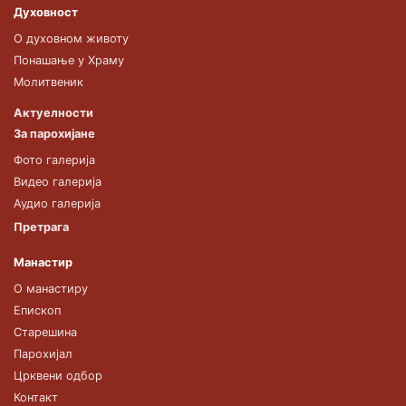
Духовност
О духовном животу
Понашање у Храму
Молитвеник
Актуелности
За парохијане
Фото галерија
Видео галерија
Аудио галерија
Претрага
Манастир
О манастиру
Епископ
Старешина
Парохијал
Црквени одбор
Контакт