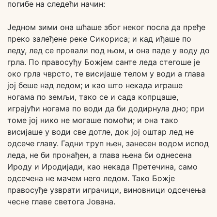
погибе на следећи начин:
Једном зими она шћаше због неког посла да пређе
преко залеђене реке Сикориса; и кад иђаше по
леду, лед се провали под њом, и она паде у воду до
грла. По правосуђу Божјем санте леда стегоше је
око грла чврсто, те висијаше телом у води а глава
јој беше над ледом; и као што некада играше
ногама по земљи, тако се и сада копрцаше,
играјући ногама по води да би додирнула дно; при
томе јој нико не могаше помоћи; и она тако
висијаше у води све дотле, док јој оштар лед не
одсече главу. Гадни труп њен, занесен водом испод
леда, не би пронађен, а глава њена би однесена
Ироду и Иродијади, као некада Претечина, само
одсечена не мачем него ледом. Тако Божје
правосуђе узврати играчици, виновници одсечења
чесне главе светога Јована.