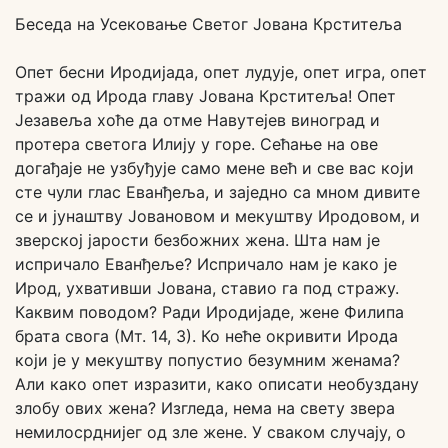
Беседа на Усековање Светог Јована Крститеља
Опет бесни Иродијада, опет лудује, опет игра, опет
тражи од Ирода главу Јована Крститеља! Опет
Језавеља хоће да отме Навутејев виноград и
протера светога Илију у горе. Сећање на ове
догађаје не узбуђује само мене већ и све вас који
сте чули глас Еванђеља, и заједно са мном дивите
се и јунаштву Јовановом и мекуштву Иродовом, и
зверској јарости безбожних жена. Шта нам је
испричало Еванђеље? Испричало нам је како је
Ирод, ухвативши Јована, ставио га под стражу.
Каквим поводом? Ради Иродијаде, жене Филипа
брата свога (Мт. 14, 3). Ко неће окривити Ирода
који је у мекуштву попустио безумним женама?
Али како опет изразити, како описати необуздану
злобу ових жена? Изгледа, нема на свету звера
немилосрднијег од зле жене. У сваком случају, о