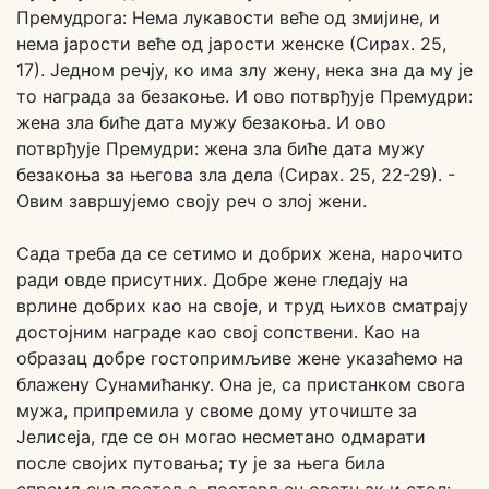
Премудрога: Нема лукавости веће од змијине, и
нема јарости веће од јарости женске (Сирах. 25,
17). Једном речју, ко има злу жену, нека зна да му је
то награда за безакоње. И ово потврђује Премудри:
жена зла биће дата мужу безакоња. И ово
потврђује Премудри: жена зла биће дата мужу
безакоња за његова зла дела (Сирах. 25, 22-29). -
Овим завршујемо своју реч о злој жени.
Сада треба да се сетимо и добрих жена, нарочито
ради овде присутних. Добре жене гледају на
врлине добрих као на своје, и труд њихов сматрају
достојним награде као свој сопствени. Као на
образац добре гостопримљиве жене указаћемо на
блажену Сунамићанку. Она је, са пристанком свога
мужа, припремила у своме дому уточиште за
Јелисеја, где се он могао несметано одмарати
после својих путовања; ту је за њега била