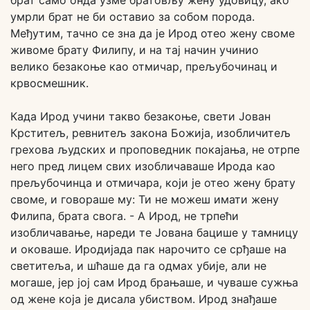
брат само онда узме братовљу жену удовицу, ако
умрли брат не би оставио за собом порода.
Међутим, тачно се зна да је Ирод отео жену своме
живоме брату Филипу, и на тај начин учинио
велико безакоње као отмичар, прељубочинац и
крвосмешник.
Када Ирод учини такво безакоње, свети Јован
Крститељ, ревнитељ закона Божија, изобличитељ
грехова људских и проповедник покајања, не отрпе
него пред лицем свих изобличаваше Ирода као
прељубочинца и отмичара, који је отео жену брату
своме, и говораше му: Ти не можеш имати жену
Филипа, брата свога. - А Ирод, не трпећи
изобличавање, нареди те Јована бацише у тамницу
и оковаше. Иродијада пак нарочито се срђаше на
светитеља, и шћаше да га одмах убије, али не
могаше, јер јој сам Ирод брањаше, и чуваше сужња
од жене која је дисала убиством. Ирод знађаше