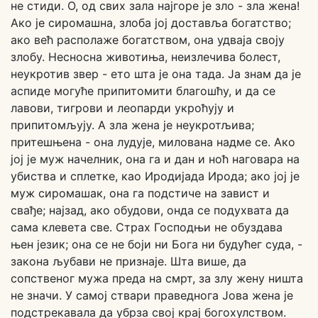
не стиди. О, од свих зала најгоре је зло - зла жена!
Ако је сиромашна, злоба јој доставља богатство;
ако већ располаже богатством, она удваја своју
злобу. Несносна животиња, неизлечива болест,
неукротив звер - ето шта је она тада. Ја знам да је
аспиде могуће припитомити благошћу, и да се
лавови, тигрови и леопарди укроћују и
припитомљују. А зла жена је неукротљива;
притешњена - она лудује, милована надме се. Ако
јој је муж начелник, она га и дан и ноћ наговара на
убиства и сплетке, као Иродијада Ирода; ако јој је
муж сиромашак, она га подстиче на завист и
свађе; најзад, ако обудови, онда се подухвата да
сама клевета све. Страх Господњи не обуздава
њен језик; она се не боји ни Бога ни будућег суда, -
закона љубави не признаје. Шта више, да
сопственог мужа преда на смрт, за злу жену ништа
не значи. У самој ствари праведнога Јова жена је
подстрекавала да убрза свој крај богохулством.