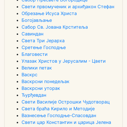
Свети првомученик и архиђакон Стефан
Обрезање Исуса Христа
Богојављање
Сабор Св. Јована Крститеља
Савиндан
Света Три Јерарха
Сретење Господње
Благовести
Улазак Христов у Јерусалим - Цвети
Велики петак
Васкрс
Васкрсни понедељак
Васкрсни уторак
Ђурђевдан
Свети Василије Острошки Чудотворац
Света браћа Кирило и Методије
Вазнесење Господње-Спасовдан
Свети цар Константин и царица Јелена