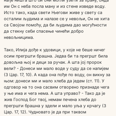
нађе ништа што би они могли узети за храну, онда
им Он с неба посла ману и из стене изведе воду.
Исто тако, када свети Његови живе у свету са
осталим људима и налазе се у невољи, Он не хита
са Својом помоћу, да би људима дао могућности
да стекну себи спасење чинећи добро
невољницима.
Тако, Илија дође к удовици, у које не беше ничег
осим прегршти брашна. Једва би та прегршт била
довољна њој и деци за ручак. А шта јој пророк
вели? - Донеси ми мало воде у суду да се напијем
(3 Цар. 17, 10). А када она пође по воду, он викну за
њом: донеси ми и мало хлеба да једем (ст. 11). У
одговор на то она сасвим отворено признаде чега
у ње има и чега нема. А шта управо? - Тако да је
жив Господ Бог твој, немам печена хлеба до
прегршти брашна у здели и мало уља у крчагу (3
Цар. 17, 12). Чудновато је да при таквом