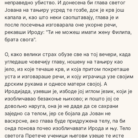
неправедно убиство. И донесена би глава светог
Јована на тањиру усред те гозбе, док је крв још
капала и, као што неки саопштавају, глава је и
после посечења изговарала оне укорне речи,
рекавши Ироду: "Ти не можеш имати жену Филипа,
брата свога".
О, како велики страх обузе све на тој вечери, када
угледаше човечију главу, ношену на тањиру као
јело, из које течаше крв, и која притом покреташе
уста и изговараше речи, и коју играчица узе својим
дрским рукама и однесе матери својој. А
Иродијада, узевши је, избоде јој иглом језик, који је
изобличавао безакоње њихово; и пошто јој се
довољно наруга, она је не даде да се сахрани
заједно са телом, јер се бојала да Јован не
васкрсне, ако глава буде придружена телу, па би
онда понова почео изобличавати Ирода и њу. Тело
светога Претече ученици његови узеше те исте