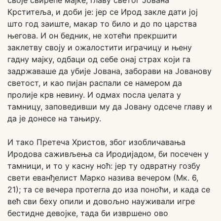
своје свирепе мајке, главу светог Јована
Крститеља, и доби је: јер се Ирод закле дати јој
што год заиште, макар то било и до по царства
његова. И он бедник, не хотећи прекршити
заклетву своју и ожалостити играчицу и њену
гадну мајку, одбаци од себе онај страх који га
задржаваше да убије Јована, заборави на Јованову
светост, и као пијан распали се намером да
пролије крв невину. И одмах посла џелата у
тамницу, заповедивши му да Јовану одсече главу и
да је донесе на тањиру.
И тако Претеча Христов, због изобличавања
Иродова саживљења са Иродијадом, би посечен у
тамници, и то у касну ноћ: јер ту одвратну гозбу
свети еванђелист Марко назива вечером (Мк. 6,
21); та се вечера протегла до иза поноћи, и када се
већ сви беху опили и довољно науживали игре
бестидне девојке, тада би извршено ово