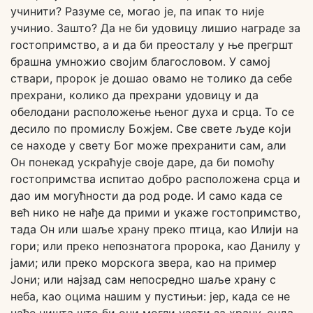
учинити? Разуме се, могао је, па ипак то није
учинио. Зашто? Да не би удовицу лишио награде за
гостопримство, а и да би преосталу у ње прегршт
брашна умножио својим благословом. У самој
ствари, пророк је дошао овамо не толико да себе
прехрани, колико да прехрани удовицу и да
обелодани расположење њеног духа и срца. То се
десило по промислу Божјем. Све свете људе који
се находе у свету Бог може прехранити сам, али
Он понекад ускраћује своје даре, да би помоћу
гостопримства испитао добро расположена срца и
дао им могућности да род роде. И само када се
већ нико не нађе да прими и укаже гостопримство,
тада Он или шаље храну преко птица, као Илији на
гори; или преко непознатога пророка, као Данилу у
јами; или преко морскога звера, као на пример
Јони; или најзад сам непосредно шаље храну с
неба, као оцима нашим у пустињи: јер, када се не