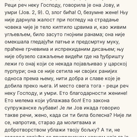
Реци реч неку Господу, говорила је она Јову, и
умри (Јов. 2, 9). О, злог бића! О, безумне жене! Њу
није дарнула жалост при погледу на страдање
човека чије је тело киптило црвима и, као живим
угљевљем, било засуто гнојним ранама; она није
омекшала гледајући патње и предсмртну муку,
праћене грчевима и испрекиданим дисањем; њу
није обузело сажаљење видећи где на ђубришту
лежи го онај који се некада појављивао у царској
пурпури; она се није сетила ни својих ранијих
односа према њему, нити добра и славе које је
добила преко њега. И место свега тога - реци реч
неку Господу, и умри. Ето благодарности женине!
Ето мелема који ублажава бол! Ето закона
супружанске љубави! Је ли Јов икада говорио
такве речи, жено, када си ти била болесна? Није ли
се, напротив, старао да молитвама и
добротворством ублажи твоју бољку? А ти, не