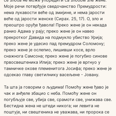
се злоба не може упоредити са злобом зле жене.
Моје речи потврђује сведочанство Премудрости:
нема лукавости веће од змијине, и нема јарости
веће од јарости женске (Сирах. 25, 17). О, зло и
преоштро оруђе ђавола! Преко жене је он некада
ранио Адама у рају; преко жене је он навео
прекротког Давида на подмукло убиство Урија;
преко жене је удесио пад премудром Соломону;
преко жене је ослепио, лишивши косе, врло
снажнога Самсона; преко жене је погубио синове
првосвештеника Илија; преко жене је вргнуо у
тамничке окове племенитога Јосифа; преко жене је
одсекао главу светилнику васељене - Јовану.
Та шта ја говорим о људима! Помоћу жене ђаво је
чак и анђеле збацио с неба. Помоћу жене он
погубљује све, убија све, срамоти све, унижава све.
Бестидна жена не штеди никога; ни левита не
поштује, ни свештеника не уважава, ни пророка се