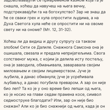
задовољавајући се привременом казном која га је
снашла, хоћеш да навучеш на њега вечну,
подстрекавајући га на богохулство? Зар не знаш да
ће се сваки грех и хула опростити људима, а на
Духа Светога хула неће се опростити ни на овоме
свету ни на ономе? (Мт. 12, 31-32).
Хоћеш ли да видиш и другу супругу са таквом
злобом! Сети се Далиле. Снажнога Самсона она је
ошишала, свезала и предала непријатељима. Свога
сопственог мужа, с којим је делила исту постељу,
она је заводила, обмањивала, заваравала својим
миловањем и својим лицемерством. Јуче је
љубила, а данас обманула; јуче је усрећивала
љубављу, а данас погубила преваром. А зар он није
био леп? Та ко је у оно време био лепши од њега,
ко је носио на глави седам прамена косе, символ
седмоструке благодати? Или, зар он није био
снажан? Али ко је био снажнији од њега, када је он