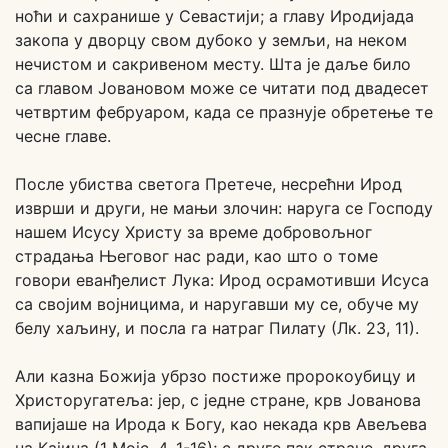
ноћи и сахранише у Севастији; а главу Иродијада
закопа у дворцу свом дубоко у земљи, на неком
нечистом и сакривеном месту. Шта је даље било
са главом Јовановом може се читати под двадесет
четвртим фебруаром, када се празнује обретење те
чесне главе.
После убиства светога Претече, несрећни Ирод
изврши и други, не мањи злочин: наруга се Господу
нашем Исусу Христу за време добровољног
страдања Његовог нас ради, као што о томе
говори еванђелист Лука: Ирод осрамотивши Исуса
са својим војницима, и наругавши му се, обуче му
белу хаљину, и посла га натраг Пилату (Лк. 23, 11).
Али казна Божија убрзо постиже пророкоубицу и
Христоругатеља: јер, с једне стране, крв Јованова
вапијаше на Ирода к Богу, као некада крв Авељева