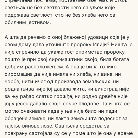
спремљена постеља, постављен оветњак и стол:
светњак не без светлости него са уљем које
подржава светлост, сто не без хлеба него са
обилним јестивом.
А шта да речемо о оној блаженој удовици која је у
свом дому дала уточиште пророку Илији? Ништа је
није спречило да укаже гостопримство пророку,
пошто је при свој сиромаштини својој била богата
добрим расположењем. А она је била толико
сиромашна да није имала ни хлеба, ни вина, ни
чорбе, нити ичег од производа земаљских: ни
родна њива није јој давала жита, ни виноград није
за њу рађао слатко грожђе, ни родно дрвеће није
јој у јесен давало своје сочне плодове. Та и шта се
могло очекивати када у ње није било ни педи
обрађене земље, ни лакта земљишта подесног за
гајење винове лозе. Сва њена средства за
прехрану састојала су се у томе што је она у време