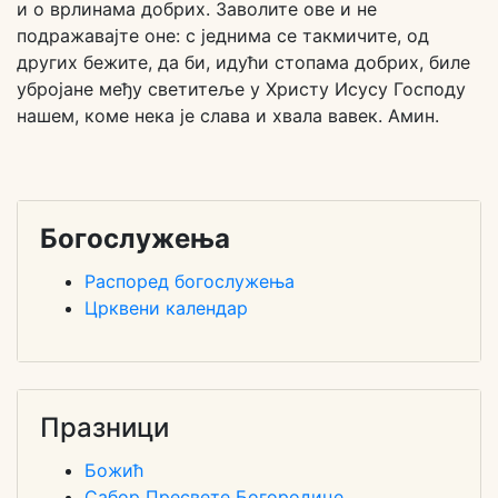
и о врлинама добрих. Заволите ове и не
подражавајте оне: с једнима се такмичите, од
других бежите, да би, идући стопама добрих, биле
убројане међу светитеље у Христу Исусу Господу
нашем, коме нека је слава и хвала вавек. Амин.
Богослужења
Распоред богослужења
Црквени календар
Празници
Божић
Сабор Пресвете Богородице