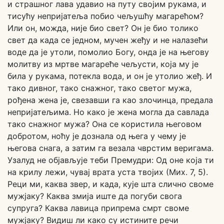
и страшног лава удавио на путу својим рукама, и
тисућу непријатеља побио чељушћу магарећом?
Или он, можда, није био свет? Он је био толико
свет да када се једном, мучен жеђу и не налазећи
воде да је утоли, помолио Богу, онда је на његову
молитву из мртве магареће чељусти, која му је
била у рукама, потекла вода, и он је утолио жеђ. И
тако дивног, тако снажног, тако светог мужа,
рођена жена је, свезавши га као злочинца, предала
непријатељима. Но како је жена могла да савлада
тако снажног мужа? Она се користила његовом
добротом, ноћу је дознала од њега у чему је
његова снага, а затим га везала чврстим веригама.
Узалуд не објављује теби Премудри: Од оне која ти
на крилу лежи, чувај врата уста твојих (Мих. 7, 5).
Реци ми, каква звер, и када, кује шта слично своме
мужјаку? Каква змија иште да погуби свога
супруга? Каква лавица припрема смрт своме
мужјаку? Видиш ли како су истините речи