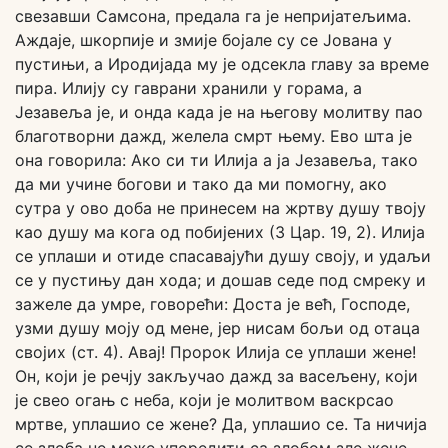
свезавши Самсона, предала га је непријатељима.
Аждаје, шкорпије и змије бојале су се Јована у
пустињи, а Иродијада му је одсекла главу за време
пира. Илију су гаврани хранили у горама, а
Језавеља је, и онда када је на његову молитву пао
благотворни дажд, желела смрт њему. Ево шта је
она говорила: Ако си ти Илија а ја Језавеља, тако
да ми учине богови и тако да ми помогну, ако
сутра у ово доба не принесем на жртву душу твоју
као душу ма кога од побијених (3 Цар. 19, 2). Илија
се уплаши и отиде спасавајући душу своју, и удаљи
се у пустињу дан хода; и дошав седе под смреку и
зажеле да умре, говорећи: Доста је већ, Господе,
узми душу моју од мене, јер нисам бољи од отаца
својих (ст. 4). Авај! Пророк Илија се уплаши жене!
Он, који је речју закључао дажд за васељену, који
је свео огањ с неба, који је молитвом васкрсао
мртве, уплашио се жене? Да, уплашио се. Та ничија