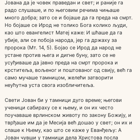
Јована да је човек праведан и свет; и раније га
радо слушаше, и по његовим речима чињаше
много добра; зато се и бојаше да га преда на смрт.
Но бојаше се Ирод не толико Бога колико људи,
као што евангелист Матеј каже: И шћаше да га
убије, али се побоја народа, јер га држаху за
пророка (Мт. 14, 5). Бојао се Ирод да народ не
устане против њега и дигне буну, зато се не
усуђиваше да јавно преда на смрт пророка и
крститеља, вољеног и поштованог од свију, већ га
само мучаше тамницом, желећи затворити
неућутна уста свога изобличитеља.
Свети Јован би у тамници дуго време; његови
ученици сабираху се к њему, и он их често
поучаваше врлинском животу по закону Божију, и
тврђаше им да је Месија већ дошао у свет; он их и
слаше к Њему, као што се каже у Еванђељу: А
Јован чувши у тамници дела Христова посла