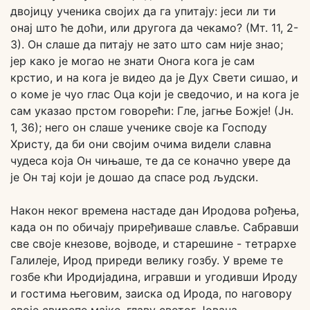
двојицу ученика својих да га упитају: јеси ли ти
онај што ће доћи, или другога да чекамо? (Мт. 11, 2-
3). Он слаше да питају не зато што сам није знао;
јер како је могао не знати Онога кога је сам
крстио, и на кога је видео да је Дух Свети сишао, и
о коме је чуо глас Оца који је сведочио, и на кога је
сам указао прстом говорећи: Гле, јагње Божје! (Јн.
1, 36); него он слаше ученике своје ка Господу
Христу, да би они својим очима видели славна
чудеса која Он чињаше, те да се коначно увере да
је Он тај који је дошао да спасе род људски.
Након неког времена настаде дан Иродова рођења,
када он по обичају приређиваше славље. Сабравши
све своје кнезове, војводе, и старешине - тетрархе
Галилеје, Ирод приреди велику гозбу. У време те
гозбе кћи Иродијадина, игравши и угодивши Ироду
и гостима његовим, заиска од Ирода, по наговору