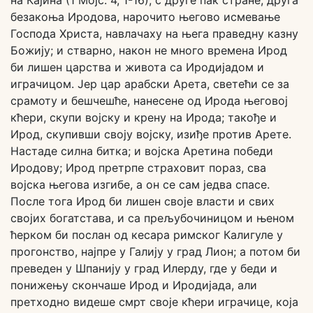
на Кајина (1 Мојс. 4, 1-16); с друге пак стране, друга
безакоња Иродова, нарочито његово исмевање
Господа Христа, навлачаху на њега праведну казну
Божију; и стварно, након не много времена Ирод
би лишен царства и живота са Иродијадом и
играчицом. Јер цар арабски Арета, светећи се за
срамоту и бешчешће, нанесене од Ирода његовој
кћери, скупи војску и крену на Ирода; такође и
Ирод, скупивши своју војску, изиђе против Арете.
Настаде силна битка; и војска Аретина победи
Иродову; Ирод претрпе страховит пораз, сва
војска његова изгибе, а он се сам једва спасе.
После тога Ирод би лишен своје власти и свих
својих богатстава, и са прељубочиницом и њеном
ћерком би послан од кесара римског Калигуле у
прогонство, најпре у Галију у град Лион; а потом би
преведен у Шпанију у град Илерду, где у беди и
понижењу скончаше Ирод и Иродијада, али
претходно видеше смрт своје кћери играчице, која