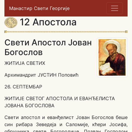
Манастир Свети Георгије
12 Апостола
Свети Апостол Јован
Богослов
ЖИТИЈА СВЕТИХ
Архимандрит ЈУСТИН Поповић
26. СЕПТЕМБАР
ЖИТИЈЕ СВЕТОГ АПОСТОЛА И ЕВАНЂЕЛИСТА
ЈОВАНА БОГОСЛОВА
Свети апостол и еванђелист Јован Богослов беше
син рибара Зеведеја и Саломије, кћери Јосифа,
обручника свете Богородице. Позван Господом