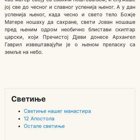
јој све до чесног и славног успенија њеног. А у дан
успенија њеног, када чесно и свето тело Божје
Матере ношаху да сахране, свети Јован ношаше
пред њеним одром необично блистави скиптар
царски, који Пречистој Дјеви донесе Архангел
Гаврил извештавајући је о њеном преласку са
земље на небо.
Светиње
Светиње нашег манастира
12 Апостола
Остале светиње