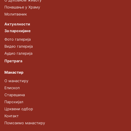
О духовном животу
Понашање у Храму
Молитвеник
Актуелности
За парохијане
Фото галерија
Видео галерија
Аудио галерија
Претрага
Манастир
О манастиру
Епископ
Старешина
Парохијал
Црквени одбор
Контакт
Помозимо манастиру