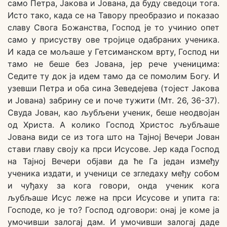
само Петра, Јакова и Јована, да буду сведоци тога.
Исто тако, када се на Тавору преобразио и показао
славу Свога Божанства, Господ је то учинио опет
само у присуству ове тројице одабраних ученика.
И када се мољаше у Гетсиманском врту, Господ ни
тамо не беше без Јована, јер рече ученицима:
Седите ту док ја идем тамо да се помолим Богу. И
узевши Петра и оба сина Зеведејева (тојест Јакова
и Јована) забрину се и поче тужити (Мт. 26, 36-37).
Свуда Јован, као љубљени ученик, беше неодвојан
од Христа. А колико Господ Христос љубљаше
Јована види се из тога што на Тајној Вечери Јован
стави главу своју ка прси Исусове. Јер када Господ
на Тајној Вечери објави да ће Га један између
ученика издати, и ученици се згледаху међу собом
и чуђаху за кога говори, онда ученик кога
љубљаше Исус леже на прси Исусове и упита га:
Господе, ко је то? Господ одговори: онај је коме ја
умочивши залогај дам. И умочивши залогај даде