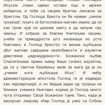
Исусом Јован одмах остави оца и мреже
рибарске, и пође са својим братом Јаковом за
Христом. Од Господа Христа он би назван „сином
громова“, пошто је богословље његово имало да се
као гром чује по целоме свету и да напуни сву
земљу. И хођаше за благим Учитељем својим,
учећи се премудрости што излажаше из уста
Његових; и Господ Христос га веома љубљаше
због његове савршене незлобивости и изузетне
девствене цедомудрености. Божанска љубав
Спаситељева према њему беше толико изузетна,
да се у светом Еванђељу вели за њега да је он
„ученик кога љубљаше Исус“. И међу
дванаесторицом апостола Господ га је издвајао
као најизврснијег, и он бејаше један од тројице на
ближих ученика Његових којима је Господ много
пута откривао Своје божанске тајне. Тако, када је
васкрсао Јаирову кћер Господ је узео са Собом