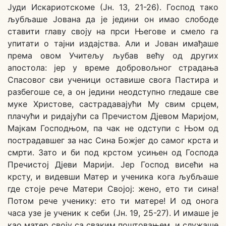
Јуди Искариотскоме (Јн. 13, 21-26). Господ тако
љубљаше Јована да је једини он имао слободе
ставити главу своју на прси Његове и смело га
упитати о тајни издајства. Али и Јован имађаше
према овом Учитељу љубав већу од других
апостола: јер у време добровољног страдања
Спасовог сви ученици оставише свога Пастира и
разбегоше се, а он једини неодступно гледаше све
муке Христове, састрадавајући Му свим срцем,
плачући и ридајући са Пречистом Дјевом Маријом,
Мајкам Господњом, па чак не одступи с Њом од
пострадавшег за нас Сина Божјег до самог крста и
смрти. Зато и би под крстом усињен од Господа
Пречистој Дјеви Марији. Јер Господ висећи на
крсту, и видевши Матер и ученика кога љубљаше
где стоје рече Матери Својој: жено, ето ти сина!
Потом рече ученику: ето ти матере! И од онога
часа узе је ученик к себи (Јн. 19, 25-27). И имаше је
као матер своју са сваким поштовањем, и служаше