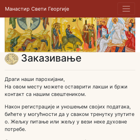
Манастир Свети Георгије
Заказивање
Драги наши парохијани,
На овом месту можете оставрити лакши и бржи
контакт са нашим свештеником.
Након регистрације и уношењем својих података,
бићете у могућности да у сваком тренутку упутите
о. Жељку питање или жељу у вези неке духовне
потребе.