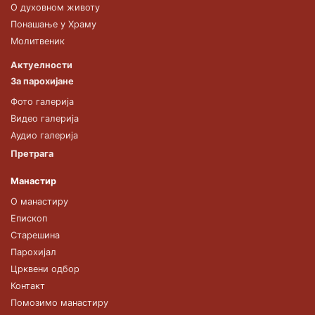
О духовном животу
Понашање у Храму
Молитвеник
Актуелности
За парохијане
Фото галерија
Видео галерија
Аудио галерија
Претрага
Манастир
О манастиру
Епископ
Старешина
Парохијал
Црквени одбор
Контакт
Помозимо манастиру