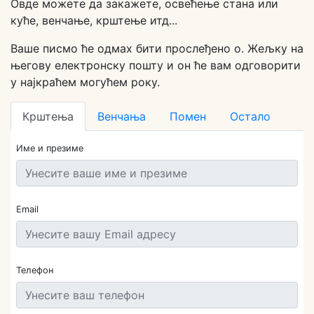
Овде можете да закажете, освећење стана или
куће, венчање, крштење итд...
Ваше писмо ће одмах бити прослеђено о. Жељку на
његову електронску пошту и он ће вам одговорити
у најкраћем могућем року.
Крштења
Венчања
Помен
Остало
Име и презиме
Email
Телефон