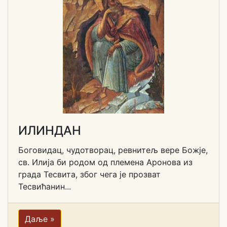
ИЛИНДАН
Боговидац, чудотворац, ревнитељ вере Божје,
св. Илија би родом од племена Аронова из
града Тесвита, због чега је прозват
Тесвићанин...
Даље »