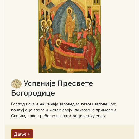
Успеније Пресвете
Богородице
Господ који је на Синају заповедио петом заповешћу:
поштуј оца свога и матер своју, показао је примером
Својим, како треба поштовати родитељку своју.
Даље »