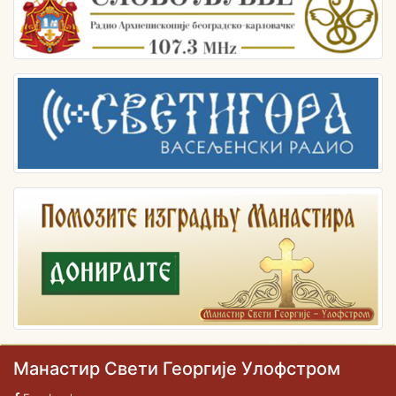
Манастир Свети Георгије Улофстром