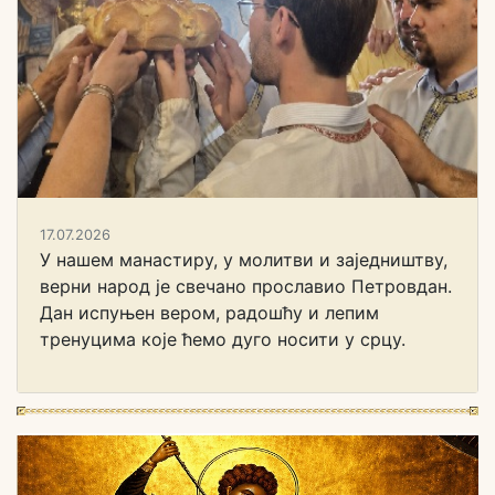
17.07.2026
У нашем манастиру, у молитви и заједништву,
верни народ је свечано прославио Петровдан.
Дан испуњен вером, радошћу и лепим
тренуцима које ћемо дуго носити у срцу.