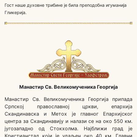
Гост наше духовне трибине је била преподобна игуманија
Гликерија.
Манастир Св. Великомученика Георгија
Манастир Св. Великомученика Георгија припада
Српској православној цркви, епархија
Скандинавска и Метох је главног Епархијског
центра за Скандинавију и налази се на око 550 км.
југозападно од Стокхолма. Најближи град је
Кристианстад који је удаљен око 40 км. Главни