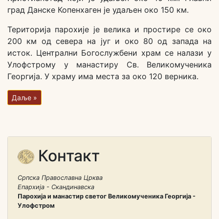
град Данске Копенхаген је удаљен око 150 км.
Територија парохије је велика и простире се око
200 км од севера на југ и око 80 од запада на
исток. Централни Богослужбени храм се налази у
Улофстрому у манастиру Св. Великомученика
Георгија. У храму има места за око 120 верника.
Даље »
Контакт
Српска Православна Црква
Епархија - Скандинавска
Парохија и манастир светог Великомученика Георгија -
Улофстром