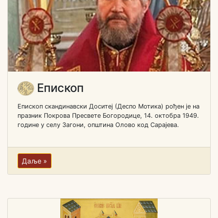
Епископ
Епископ скандинавски Доситеј (Деспо Мотика) рођен je на
празник Покрова Пресвете Богородице, 14. октобра 1949.
године у селу Загони, општина Олово код Сарајева.
Даље »