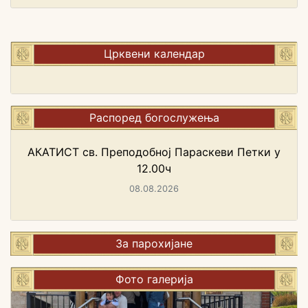
Црквени календар
Распоред богослужења
АКАТИСТ св. Преподобној Параскеви Петки у
12.00ч
08.08.2026
За парохијане
Фото галерија