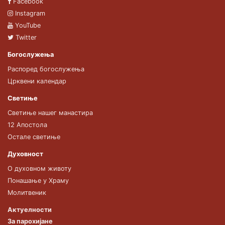
Facebook
Instagram
YouTube
Twitter
Богослужења
Распоред богослужења
Црквени календар
Светиње
Светиње нашег манастира
12 Апостола
Остале светиње
Духовност
О духовном животу
Понашање у Храму
Молитвеник
Актуелности
За парохијане