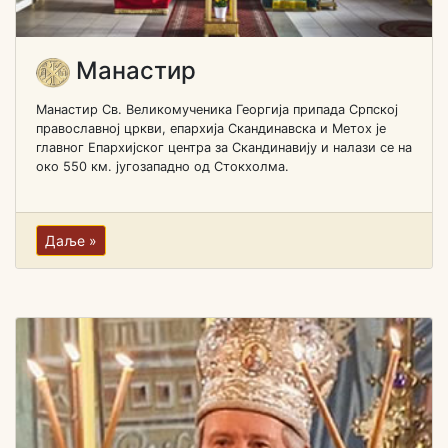
Манастир
Манастир Св. Великомученика Георгија припада Српској
православној цркви, епархија Скандинавска и Метох је
главног Епархијског центра за Скандинавију и налази се на
око 550 км. југозападно од Стокхолма.
Даље »