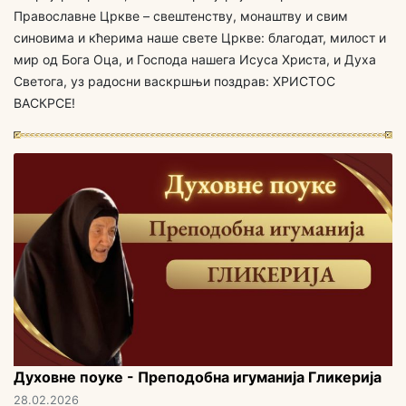
Православне Цркве – свештенству, монаштву и свим
синовима и кћерима наше свете Цркве: благодат, милост и
мир од Бога Оца, и Господа нашега Исуса Христа, и Духа
Светога, уз радосни васкршњи поздрав: ХРИСТОС
ВАСКРСЕ!
Духовне поуке - Преподобна игуманија Гликерија
28.02.2026