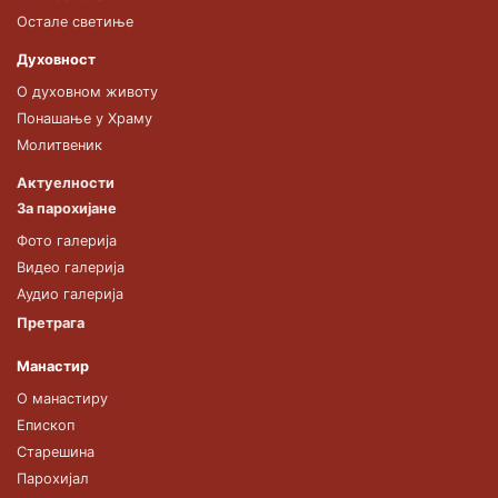
Остале светиње
Духовност
О духовном животу
Понашање у Храму
Молитвеник
Актуелности
За парохијане
Фото галерија
Видео галерија
Аудио галерија
Претрага
Манастир
О манастиру
Епископ
Старешина
Парохијал