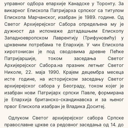
управног одбора епархије Канадске у Торонту. За
викарног Епископа Патријарха српског са титулом
Епископа Марчанског, изабран је 1989. године. Од
Светог Архијерејског Сабора опредељена му је
дужност да испомаже дотадашњем Епископу
Западноевропском Лаврентију (Трифуновићу) у
црквеним потребама те Епархије. У чин Епископа
хиротонисан је под сводовима древне Пећке
Патријаршије, током заседања Светог
Архијерејског Сабора.на празник летњег Светог
Николе, 22. маја 1990. Крајем децембра месеца
исте године, на историјском заседању Светог
архијерејског сабора у Београду, током којег је
изабран нови Патријарх српски Павле, формирана
је Епархија британско-скандинавска и за њеног
првог Епископа изабран је Владика Доситеј.
Одлуком Светог архијерејског сабора Српске
православне цркве са редовног заседања од 14. до