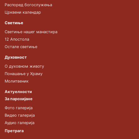
Распоред богослужења
Црквени календар
Светиње
Светиње нашег манастира
12 Апостола
Остале светиње
Духовност
О духовном животу
Понашање у Храму
Молитвеник
Актуелности
За парохијане
Фото галерија
Видео галерија
Аудио галерија
Претрага