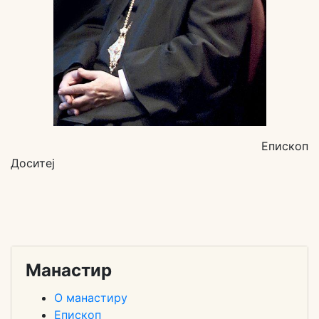
Eпископ
Доситеј
Манастир
О манастиру
Епископ