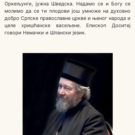
Оркељунги, јужна Шведска. Надамо се и Богу се
молимо да се ти плодови још умноже на духовно
добро Српске православне цркве и њеног народа и
целе хришћанске васељене. Епископ Доситеј
говори Немачки и Шпански језик.