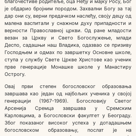
благочестиве родитеље, оца Неђу и мајку Росу, Бог
је обдарио бројним породом. Захвални Богу за тај
дар они су, верни предачком наслеђу, своју децу од
малена васпитали у снажном духу припадности и
верности Православној цркви. Од ране младости
везан за Цркву и Свето Богослужење, млади
Деспо, садашњи наш Владика, одазвао се призиву
Господњем и одмах по завршетку Основне школе,
ступа у службу Свете Цркве Христове као ученик
прве генерације Монашке школе у Манастиру
Острогу.
Овај први степен богословског образовања
завршава као један од најбољих ученика у својој
генерацији (1967-1969). Богословију Светог
Арсенија Сремца завршава у Сремским
Карловцима, а Богословски факултет у Београду.
Због показаног високог успеха у дотадашњем
богословском образовању, послат је на