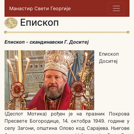
Манастир Свети Георгије
Епископ
Епископ - скандинавски Г. Доситеј
Eпископ
Доситеј
(Деспот Мотика) рођен je на празник Покрова
Пресвете Богородице, 14. октобра 1949. године у
селу Загони, општина Олово код Сарајева. Његове