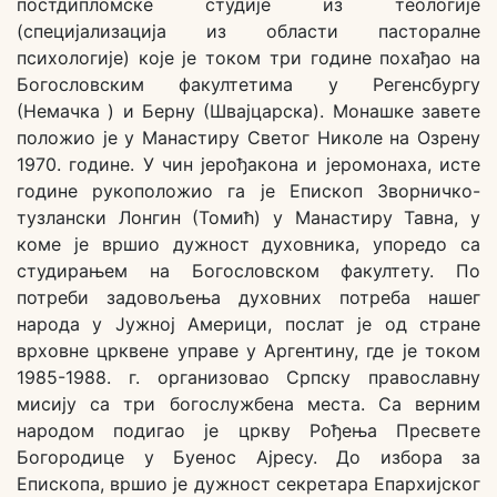
постдипломске студије из теологије
(специјализација из области пасторалне
психологије) које је током три године похађао на
Богословским факултетима у Регенсбургу
(Немачка ) и Берну (Швајцарска). Монашке завете
положио је у Манастиру Светог Николе на Озрену
1970. године. У чин јерођакона и јеромонаха, исте
године рукоположио га је Епископ Зворничко-
тузлански Лонгин (Томић) у Манастиру Тавна, у
коме је вршио дужност духовника, упоредо са
студирањем на Богословском факултету. По
потреби задовољења духовних потреба нашег
народа у Јужној Америци, послат је од стране
врховне црквене управе у Аргентину, где је током
1985-1988. г. организовао Српску православну
мисију са три богослужбена места. Са верним
народом подигао је цркву Рођења Пресвете
Богородице у Буенос Ајресу. До избора за
Епископа, вршио је дужност секретара Епархијског