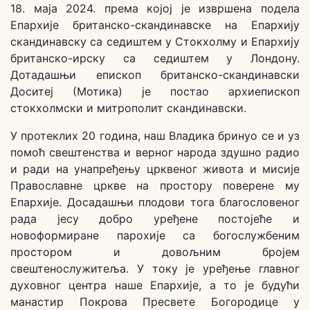
18. маја 2024. према којој је извршена подела
Епархије британско-скандинавске на Епархију
скандинавску са седиштем у Стокхолму и Епархију
британско-ирску са седиштем у Лондону.
Дотадашњи епископ британско-скандинавски
Доситеј (Мотика) је постао архиепископ
стокхолмски и митрополит скандинавски.
У протеклих 20 година, наш Владика бринуо се и уз
помоћ свештенства и верног народа здушно радио
и ради на унапређењу црквеног живота и мисије
Православне цркве на простору поверене му
Епархије. Досадашњи плодови тога благословеног
рада јесу добро уређене постојеће и
новоформиране парохије са богослужбеним
простором и довољним бројем
свештенослужитеља. У току је уређење главног
духовног центра наше Епархије, а то је будући
манастир Покрова Пресвете Богородице у