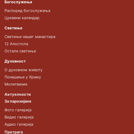
Богослужења
Распоред богослужења
Црквени календар
Светиње
Светиње нашег манастира
12 Апостола
Остале светиње
Духовност
О духовном животу
Понашање у Храму
Молитвеник
Актуелности
За парохијане
Фото галерија
Видео галерија
Аудио галерија
Претрага