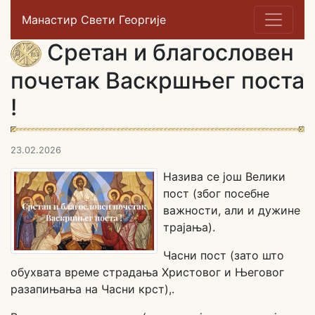
Манастир Свети Георгије
Сретан и благословен
почетак Васкршњег поста
!
23.02.2026
Назива се још Велики
пост (због посебне
важности, али и дужине
трајања).
Часни пост (зато што
обухвата време страдања Христовог и Његовог
разапињања на Часни крст),.