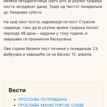
Велика четрдесетница (зато што је укупно трајање
поста четрдесет дана). Траје од Чистог понедељка
до Лазареве суботе.
На крај овог поста, надовезује се пост Страсне
седмице, тако да је укупно време трајања посног
периода 48 дана – најдужи у току године, и
завршава се празником Васкрсења.
Ове године Велики пост почиње у понедељак 23.
фебруара и завршиће се на Васкрс 12. априла.
Вести
ПРОСЛАВА ПЕТРОВДАНА
ПРОСЛАВА МАНАСТИРСКЕ СЛАВЕ