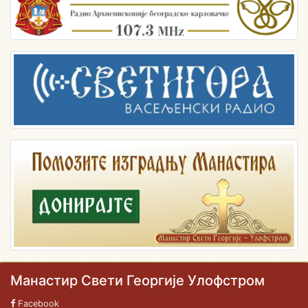
Манастир Свети Георгије Улофстром
Facebook