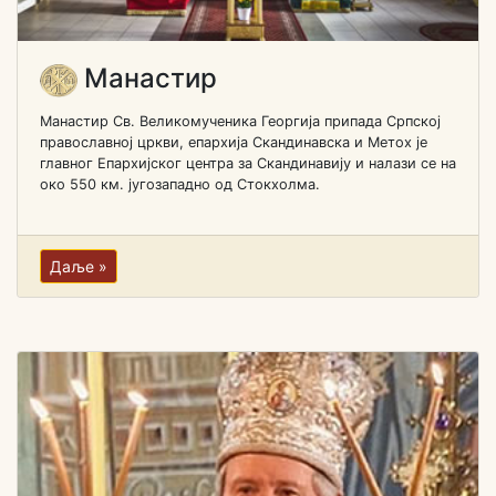
Манастир
Манастир Св. Великомученика Георгија припада Српској
православној цркви, епархија Скандинавска и Метох је
главног Епархијског центра за Скандинавију и налази се на
око 550 км. југозападно од Стокхолма.
Даље »