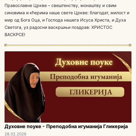
Православне Цркве – свештенству, монаштву и свим
синовима и кћерима наше свете Цркве: благодат, милост и
мир од Бога Оца, и Господа нашега Исуса Христа, и Духа
Светога, уз радосни васкршњи поздрав: ХРИСТОС
ВАСКРСЕ!
Духовне поуке - Преподобна игуманија Гликерија
28.02.2026