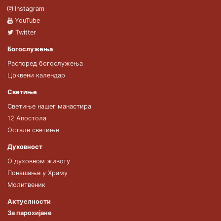
Instagram
YouTube
Twitter
Богослужења
Распоред богослужења
Црквени календар
Светиње
Светиње нашег манастира
12 Апостола
Остале светиње
Духовност
О духовном животу
Понашање у Храму
Молитвеник
Актуелности
За парохијане