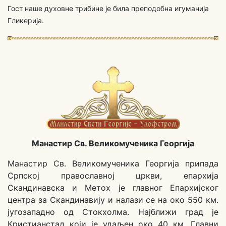
Гост наше духовне трибине је била преподобна игуманија
Гликерија.
Манастир Св. Великомученика Георгија
Манастир Св. Великомученика Георгија припада
Српској православној цркви, епархија
Скандинавска и Метох је главног Епархијског
центра за Скандинавију и налази се на око 550 км.
југозападно од Стокхолма. Најближи град је
Кристианстад који је удаљен око 40 км. Главни