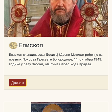
Епископ
Епископ скандинавски Доситеј (Деспо Мотика) рођен je на
празник Покрова Пресвете Богородице, 14. октобра 1949.
године у селу Загони, општина Олово код Сарајева.
Даље »