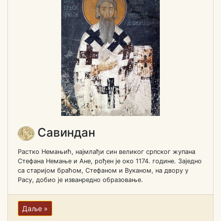
Савиндан
Растко Немањић, најмлађи син великог српског жупана
Стефана Немање и Ане, рођен је око 1174. године. Заједно
са старијом браћом, Стефаном и Вуканом, на двору у
Расу, добио је изванредно образовање.
Даље »