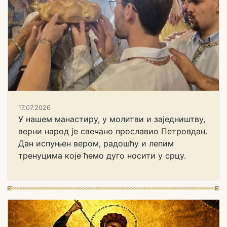
17.07.2026
У нашем манастиру, у молитви и заједништву,
верни народ је свечано прославио Петровдан.
Дан испуњен вером, радошћу и лепим
тренуцима које ћемо дуго носити у срцу.