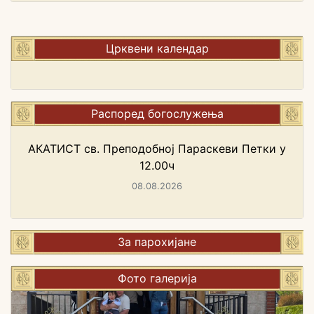
Црквени календар
Распоред богослужења
АКАТИСТ св. Преподобној Параскеви Петки у
12.00ч
08.08.2026
За парохијане
Фото галерија