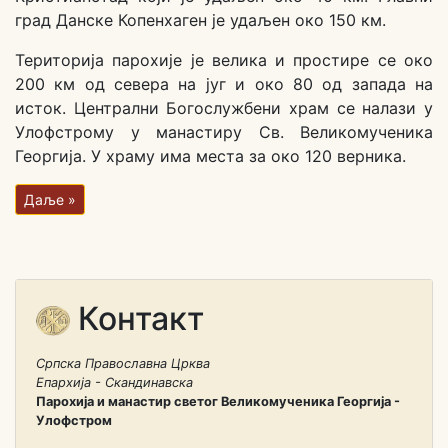
град Данске Копенхаген је удаљен око 150 км.
Територија парохије је велика и простире се око
200 км од севера на југ и око 80 од запада на
исток. Централни Богослужбени храм се налази у
Улофстрому у манастиру Св. Великомученика
Георгија. У храму има места за око 120 верника.
Даље »
Контакт
Српска Православна Црква
Епархија - Скандинавска
Парохија и манастир светог Великомученика Георгија -
Улофстром