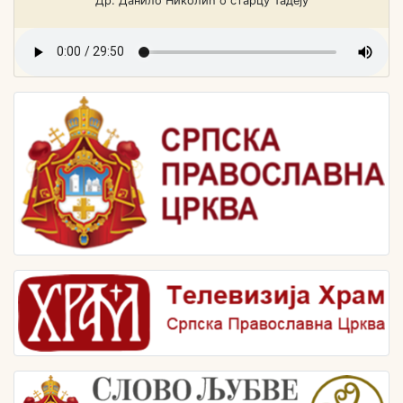
Др. Данило Николић о старцу Тадеју