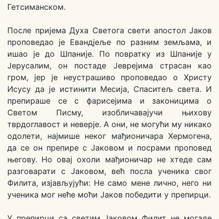
Гетсиманском.
После пријема Духа Светога свети апостол Јаков
проповедао је Евандјеље по разним земљама, и
ишао је до Шпаније. По повратку из Шпаније у
Јерусалим, он постаде Јеврејима страсан као
гром, јер је неустрашиво проповедао о Христу
Исусу да је истинити Месија, Спаситељ света. И
препираше се с фарисејима и законицима о
Светом Писму, изобличавајучи њихову
тврдоглавост и неверје. А они, не могући му никако
одолети, најмише неког мађионичара Хермогена,
да се он препире с Јаковом и посрами проповед
његову. Но овај охоли мађионичар не хтеде сам
разговарати с Јаковом, већ посла ученика свог
Филита, изјављујући: Не само мене лично, него ни
ученика мог неће моћи Јаков победити у препирци.
У препирци са светим Јаковом Филит не могаде