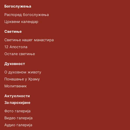
Богослужења
Распоред богослужења
Црквени календар
Светиње
Светиње нашег манастира
12 Апостола
Остале светиње
Духовност
О духовном животу
Понашање у Храму
Молитвеник
Актуелности
За парохијане
Фото галерија
Видео галерија
Аудио галерија