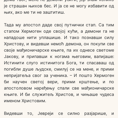
је страшан њихов бес. И ја се не могу избавити од
њих, ако ме ти не заштитиш.
Тада му апостол даде свој путнички стап. Са тим
стапом Хермоген оде својој кући, а демони га не
нападоше нити уплашише. И тако познавши силу
Христову, и видевши немоћ демона, он покупи све
своје мађионичарске књиге, па их однесе светоме
Јакову, и припавши к ногама његовим, вапијаше:
Истинити слуго истинитога Бога, ти спасаваш од
погибли душе људске, смилуј се на мене, и прими
непријатеља свог за ученика. – И пошто Хермоген
би научен светој вери, прими крштење, и по
апостоловом наређењу спали све мађионичарске
књиге. И би служитељ Христов, и чињаше чудеса
именом Христовим.
Видевши то, Јевреји се силно разјарише, и