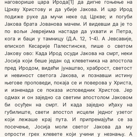
наговорише цара Ирода[1] да дигне гоњење на
Цркву Христову и да убије Јакова. И цар Ирод
подиже руке да мучи неке од Цркве; и погуби
Јакова брата Јованова мачем. И видевши да је то
по вољи Јеврејима настаде да ухвати и Петра,
кога и баци у тамницу (Д.А. 12, 1-4). А Јевсавије,
епископ Кесарије Палестинске, пише о светом
Јакову ово: Када Ирод осуди Јакова на смрт, неки
Јосија који беше један од клеветника на апостола
пред Иродом, видећи јунаштво, храброст, светост
и невиност светога Јакова, и познавши истину
његове проповеди, покаја се и поверова у Христа,
и изненада се показа исповедник Христов. Јер
одмах и он заједно са светим апостолом Јаковом
би осуђен на смрт. И када заједно иђаху на
губилиште, свети апостол исцели једног узетог
који лежаше крај пута. И припремајући се за
посечење, Јосија моли светог Јакова да му
опрости грех клевете који учини у незнању. А