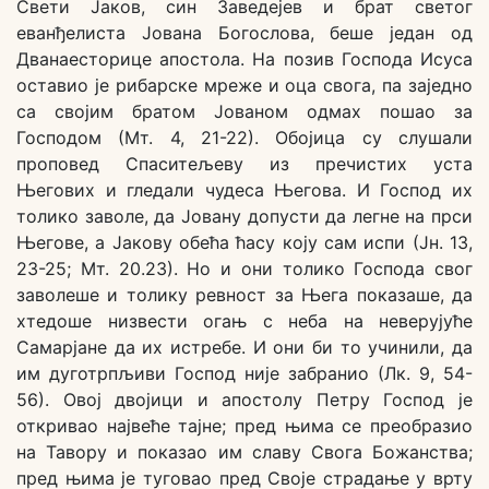
Свети Јаков, син Заведејев и брат светог
еванђелиста Јована Богослова, беше један од
Дванаесторице апостола. На позив Господа Исуса
оставио је рибарске мреже и оца свога, па заједно
са својим братом Јованом одмах пошао за
Господом (Мт. 4, 21-22). Обојица су слушали
проповед Спаситељеву из пречистих уста
Његових и гледали чудеса Његова. И Господ их
толико заволе, да Јовану допусти да легне на прси
Његове, а Јакову обећа ћасу коју сам испи (Јн. 13,
23-25; Мт. 20.23). Но и они толико Господа свог
заволеше и толику ревност за Њега показаше, да
хтедоше низвести огањ с неба на неверујуће
Самарјане да их истребе. И они би то учинили, да
им дуготрпљиви Господ није забранио (Лк. 9, 54-
56). Овој двојици и апостолу Петру Господ је
откривао највеће тајне; пред њима се преобразио
на Тавору и показао им славу Свога Божанства;
пред њима је туговао пред Своје страдање у врту