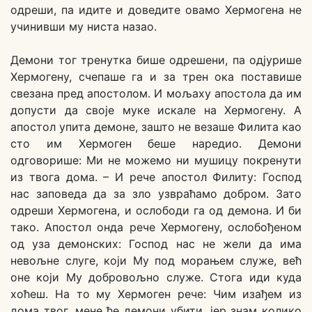
одреши, па идите и доведите овамо Хермогена не
учинивши му ниста назао.
Демони тог тренутка бише одрешени, па одјурише
Хермогену, счепаше га и за трен ока поставише
свезана пред апостолом. И мољаху апостола да им
допусти да своје муке искале на Хермогену. А
апостол упита демоне, зашто не везаше Филита као
сто им Хермоген беше наредио. Демони
одговорише: Ми не можемо ни мушицу покренути
из твога дома. – И рече апостол Филиту: Господ
нас заповеда да за зло узвраћамо добром. Зато
одреши Хермогена, и ослободи га од демона. И би
тако. Апостол онда рече Хермогену, ослобођеном
од уза демонских: Господ нас не жели да има
невољне слуге, који Му под морањем служе, већ
оне који Му добровољно служе. Стога иди куда
хоћеш. На то му Хермоген рече: Чим изађем из
дома твог, мене ће демони убити, јер знам колико