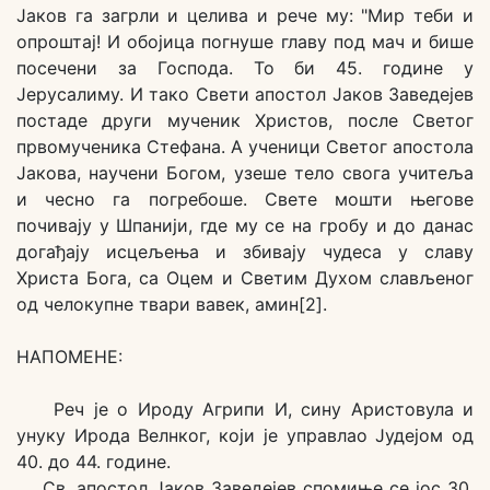
Јаков га загрли и целива и рече му: "Мир теби и
опроштај! И обојица погнуше главу под мач и бише
посечени за Господа. То би 45. године у
Јерусалиму. И тако Свети апостол Јаков Заведејев
постаде други мученик Христов, после Светог
првомученика Стефана. А ученици Светог апостола
Јакова, научени Богом, узеше тело свога учитеља
и чесно га погребоше. Свете мошти његове
почивају у Шпанији, где му се на гробу и до данас
догађају исцељења и збивају чудеса у славу
Христа Бога, са Оцем и Светим Духом слављеног
од челокупне твари вавек, амин[2].
НАПОМЕНЕ:
Реч је о Ироду Агрипи И, сину Аристовула и
унуку Ирода Велнког, који је управлао Јудејом од
40. до 44. године.
Св. апостол Јаков Заведејев спомиње се јос 30.