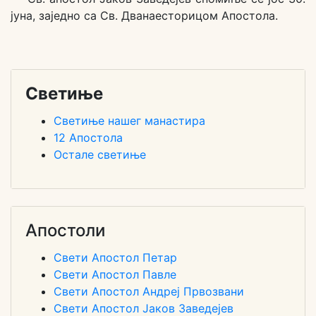
јуна, заједно са Св. Дванаесторицом Апостола.
Светиње
Светиње нашег манастира
12 Апостола
Остале светиње
Апостоли
Свети Апостол Петар
Свети Апостол Павле
Свети Апостол Андреј Првозвани
Свети Апостол Јаков Заведејев