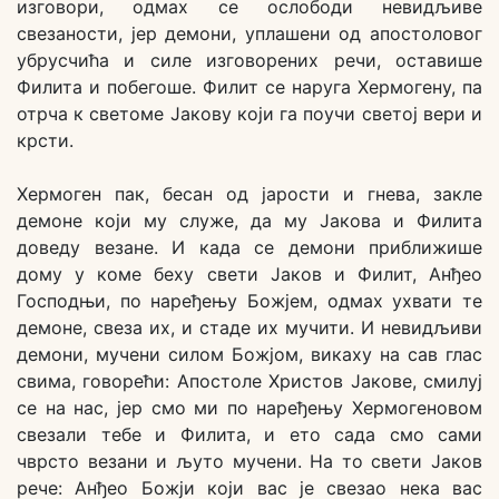
изговори, одмах се ослободи невидљиве
свезаности, јер демони, уплашени од апостоловог
убрусчића и силе изговорених речи, оставише
Филита и побегоше. Филит се наруга Хермогену, па
отрча к светоме Јакову који га поучи светој вери и
крсти.
Хермоген пак, бесан од јарости и гнева, закле
демоне који му служе, да му Јакова и Филита
доведу везане. И када се демони приближише
дому у коме беху свети Јаков и Филит, Анђео
Господњи, по наређењу Божјем, одмах ухвати те
демоне, свеза их, и стаде их мучити. И невидљиви
демони, мучени силом Божјом, викаху на сав глас
свима, говорећи: Апостоле Христов Јакове, смилуј
се на нас, јер смо ми по наређењу Хермогеновом
свезали тебе и Филита, и ето сада смо сами
чврсто везани и љуто мучени. На то свети Јаков
рече: Анђео Божји који вас је свезао нека вас