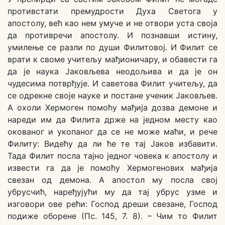
противстати премудрости Духа Светога у
апостолу, већ као нем умуче и не отвори уста своја
да противречи апостолу. И познавши истину,
умилење се разли по души Филитовој. И Филит се
врати к своме учитељу мађионичару, и обавести га
да је наука Јаковљева неодољива и да је он
чудесима потврђује. И саветова Филит учитељу, да
се одрекне своје науке и постане ученик Јаковљев.
А охоли Хермоген помоћу мађија дозва демоне и
нареди им да Филита држе на једном месту као
окованог и укопаног да се не може маћи, и рече
Филиту: Видећу да ли ће те тај Јаков избавити.
Тада Филит посла тајно једног човека к апостолу и
извести га да је помоћу Хермогенових мађија
свезан од демона. А апостол му посла свој
убрусчић, наређујући му да тај убрус узме и
изговори ове рећи: Господ дреши свезане, Господ
подиже оборене (Пс. 145, 7. 8). – Чим то Филит