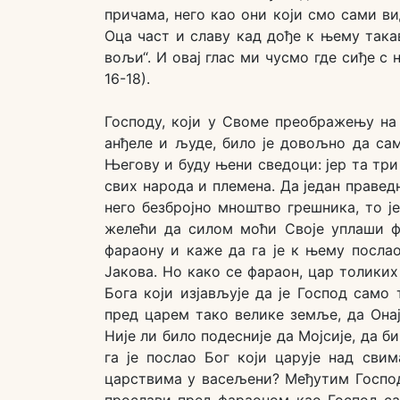
причама, него као они који смо сами в
Оца част и славу кад дође к њему такав
вољи“. И овај глас ми чусмо где сиђе с 
16-18).
Господу, који у Своме преображењу н
анђеле и људе, било је довољно да са
Његову и буду њени сведоци: јер та тр
свих народа и племена. Да један праве
него безбројно мноштво грешника, то је
желећи да силом моћи Своје уплаши фа
фараону и каже да га је к њему послао
Јакова. Но како се фараон, цар толиких
Бога који изјављује да је Господ само
пред царем тако велике земље, да Она
Није ли било подесније да Мојсије, да 
га је послао Бог који царује над сви
царствима у васељени? Међутим Господ 
прослави пред фараоном као Господ са