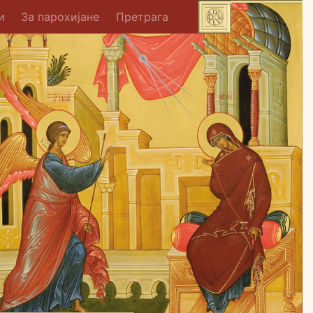
и
За парохијане
Претрага