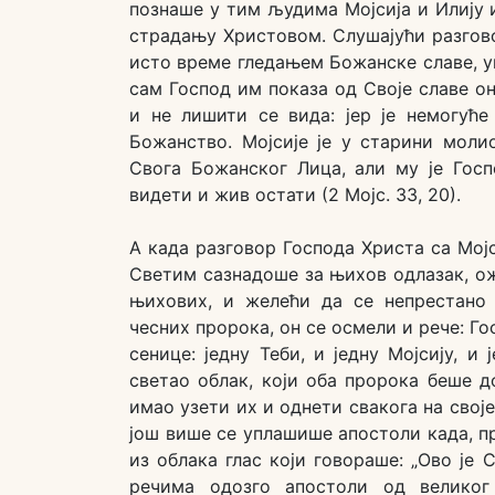
познаше у тим људима Мојсија и Илију
страдању Христовом. Слушајући разговор
исто време гледањем Божанске славе, у
сам Господ им показа од Своје славе о
и не лишити се вида: јер је немогућ
Божанство. Мојсије је у старини моли
Свога Божанског Лица, али му је Гос
видети и жив остати (2 Мојс. 33, 20).
А када разговор Господа Христа са Мој
Светим сазнадоше за њихов одлазак, ож
њихових, и желећи да се непрестано
чесних пророка, он се осмели и рече: Го
сенице: једну Теби, и једну Мојсију, и
светао облак, који оба пророка беше д
имао узети их и однети свакога на свој
још више се уплашише апостоли када, пр
из облака глас који говораше: „Ово је
речима одозго апостоли од великог