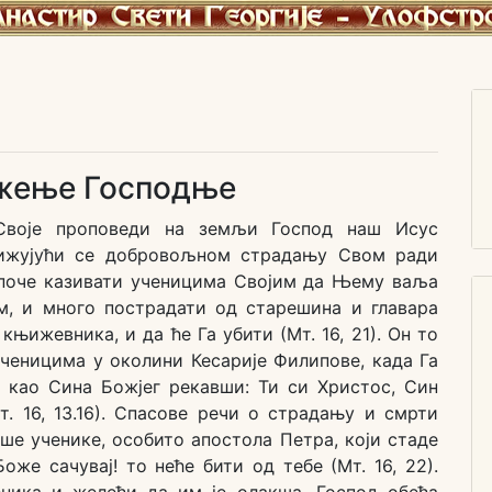
жење Господње
Своје проповеди на земљи Господ наш Исус
лижујући се добровољном страдању Свом ради
поче казивати ученицима Својим да Њему ваља
м, и много пострадати од старешина и главара
књижевника, и да ће Га убити (Мт. 16, 21). Он то
ученицима у околини Кесарије Филипове, када Га
 као Сина Божјег рекавши: Ти си Христос, Син
т. 16, 13.16). Спасове речи о страдању и смрти
ше ученике, особито апостола Петра, који стаде
оже сачувај! то неће бити од тебе (Мт. 16, 22).
ника и желећи да им је олакша, Господ обећа