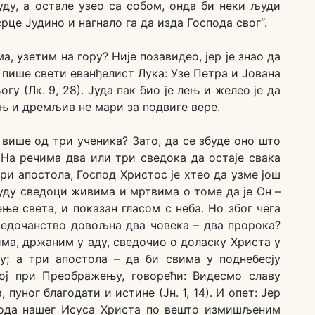
уду, а остале узео са собом, онда би неки људи
рце Јудино и нагнало га да изда Господа свог“.
, узетим на гору? Није позавидео, јер је знао да
 пише свети еванђелист Лука: Узе Петра и Јована
гу (Лк. 9, 28). Јуда пак био је лењ и желео је да
ењ и дремљив не мари за подвиге вере.
 више од три ученика? Зато, да се збуде оно што
На речима два или три сведока да остаје свака
 три апостола, Господ Христос је хтео да узме још
 буду сведоци живима и мртвима о томе да је Он –
ње света, и показан гласом с неба. Но због чега
сведочанство довољна два човека – два пророка?
вима, држаним у аду, сведочио о доласку Христа у
ју; а три апостола – да би свима у поднебесју
ној при Преображењу, говорећи: Видесмо славу
пуног благодати и истине (Јн. 1, 14). И опет: Јер
пода нашег Исуса Христа по вешто измишљеним