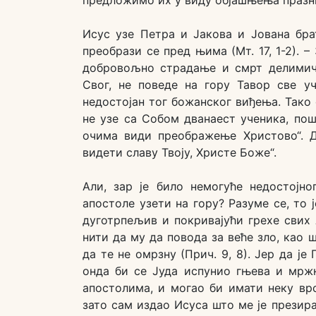
Исус узе Петра и Јакова и Јована бра
преобрази се пред њима (Мт. 17, 1-2). 
добровољно страдање и смрт делимич
Свог, не поведе на гору Тавор све у
недостојан тог божанског виђења. Тако
не узе са Собом дванаест ученика, пош
очима види преображење Христово“. Д
видети славу Твоју, Христе Боже“.
Али, зар је било немогуће недостојно
апостоле узети на гору? Разуме се, то 
дуготрпељив и покривајући грехе свих 
нити да му да повода за веће зло, као 
да те не омрзну (Прич. 9, 8). Јер да је
онда би се Јуда испунио гњева и мрж
апостолима, и могао би имати неку врс
зато сам издао Исуса што ме је презир