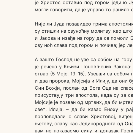
је Христос оставио под гором једино Ј
могли говорити, да је управо то ранило с
Није ли Јуда позавидео трима апостолима
су отишли на свуноћну молитву, као што
и Јакова и изађе на гору да се помоли Бо
сву ноћ спава под гором и почива; јер л
А зашто Господ не узе са собом на гору
је речено у Књизи Поновљених Закона: 
ствар (5 Мојс. 19, 15). Узевши са собом
и два пророка, Мојсија и Илију, да они
Син Божји, послан од Бога Оца на спасе
присуствују три апостола, када су за 
Мојсије је позван од мртвих, да би мрт
свет; Илија, – да би казао Еноху у ра
проповедали о слави Христовој, виђе
његову, славу као Јединороднога од Оца, 
вам не показасмо силу и долазак Гос