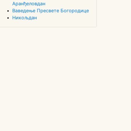
Аранђеловдан
Ваведење Пресвете Богородице
Никољдан