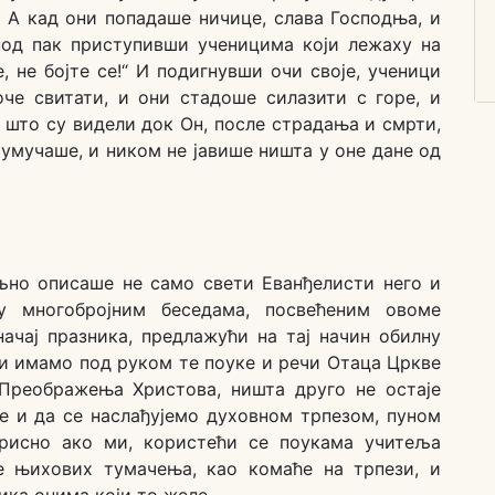
 А кад они попадаше ничице, слава Господња, и
под пак приступивши ученицима који лежаху на
, не бојте се!“ И подигнувши очи своје, ученици
че свитати, и они стадоше силазити с горе, и
 што су видели док Он, после страдања и смрти,
и умучаше, и ником не јавише ништа у оне дане од
но описаше не само свети Еванђелисти него и
 многобројним беседама, посвећеним овоме
ачај празника, предлажући на тај начин обилну
ји имамо под руком те поуке и речи Отаца Цркве
 Преображења Христова, ништа друго не остаје
 и да се наслађујемо духовном трпезом, пуном
орисно ако ми, користећи се поукама учитеља
е њихових тумачења, као комаће на трпези, и
ка онима који то желе.