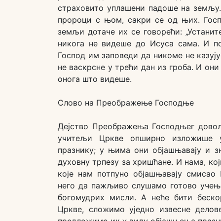
страховито уплашени падоше на земљу.
пророци с њом, сакри се од њих. Гос
земљи дотаче их се говорећи: „Устаните
никога не видеше до Исуса сама. И по
Господ им заповеди да никоме не казују
не васкрсне у трећи дан из гроба. И он
онога што видеше.
Слово на Преображење Господње
Дејство Преображења Господњег довољ
учитељи Цркве опширно изложише у
празнику; у њима они објашњавају и зн
духовну трпезу за хришћане. И нама, ко
које нам потпуно објашњавају смисао
него да пажљиво слушамо готово учење
богомудрих мисли. А неће бити беск
Цркве, сложимо уједно извесне делов
предложимо их у виду објашњења празни