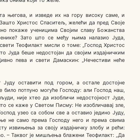
та његова, и изведе их на гору високу саме, и
– Зашто Христос Спаситељ, желећи да пред Своје
но покаже ученицима Својим славу Божанства
ченике? Зато што се међу њима налазио Јуда,
 свети Теофилакт мисли о томе: „Господ Христос
то Јуда беше недостојан да својим издајничким
ивно пева и свети Дамаскин: „Нечестиви неће
г Јуду оставити под гором, а остале достојне
је било потпуно могуће Господу: али Господ наш,
људи, није хтео да изобличи недостојност Јуде,
што се каже у Светом Писму: Не изобличавај зле,
 Господ узео са собом све а оставио једино Јуду,
ње не само према Господу него и према свима
ту извињења за своју издајничку злобу и рећи:
ао. – Таквог је мишљења блажени Теофилакт: „Да