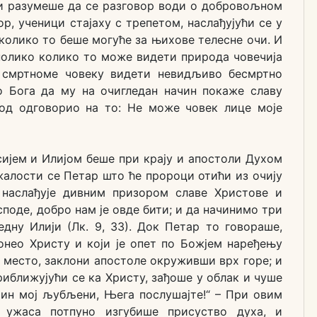
 и разумеше да се разговор води о добровољном
, ученици стајаху с трепетом, наслађујући се у
колико то беше могуће за њихове телесне очи. И
нолико колико то може видети природа човечија
е смртноме човеку видети невидљиво бесмртно
о Бога да му на очигледан начин покаже славу
под одговорио на то: Не може човек лице моје
сијем и Илијом беше при крају и апостоли Духом
алости се Петар што ће пророци отићи из очију
 наслађује дивним призором славе Христове и
споде, добро нам је овде бити; и да начинимо три
 једну Илији (Лк. 9, 33). Док Петар то говораше,
онео Христу и који је опет по Божјем наређењу
е место, заклони апостоле окруживши врх горе; и
иближујући се ка Христу, зађоше у облак и чуше
 Син мој љубљени, Њега послушајте!“ – При овим
 ужаса потпуно изгубише присуство духа, и