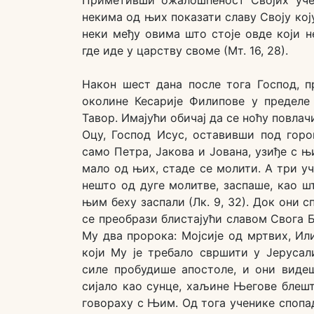
некима од њих показати славу Своју кој
неки међу овима што стоје овде који н
где иде у царству своме (Мт. 16, 28).
Након шест дана после тога Господ, 
околине Кесарије Филипове у пределе 
Тавор. Имајући обичај да се ноћу повла
Оцу, Господ Исус, оставивши под гор
само Петра, Јакова и Јована, узиђе с 
мало од њих, стаде се молити. А три у
нешто од дуге молитве, заспаше, као шт
њим беху заспали (Лк. 9, 32). Док они 
се преобрази блистајући славом Свога
Му два пророка: Мојсије од мртвих, Ил
који Му је требало свршити у Јерусал
силе пробудише апостоле, и они видеш
сијало као сунце, хаљине Његове блешта
говораху с Њим. Од тога ученике спопа