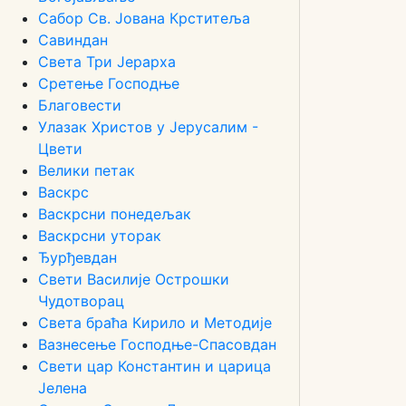
Сабор Св. Јована Крститеља
Савиндан
Света Три Јерарха
Сретење Господње
Благовести
Улазак Христов у Јерусалим -
Цвети
Велики петак
Васкрс
Васкрсни понедељак
Васкрсни уторак
Ђурђевдан
Свети Василије Острошки
Чудотворац
Света браћа Кирило и Методије
Вазнесење Господње-Спасовдан
Свети цар Константин и царица
Јелена