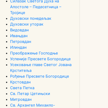
Силазак Светога Духа на
Апостоле – Педесетница –
Тројице
Духовски понедељак
Духовски уторак
Видовдан
Ивањдан
Петровдан
Илиндан
Преображење Господње
Успеније Пресвете Богородице
Усековање главе Светог Јована
Крститеља
Рођење Пресвете Богородице
Крстовдан
Света Петка
Св. Петар Цетињски
Митровдан
Св. Архангел Михаило-