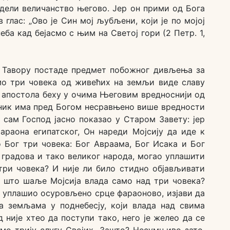
идели величанство његово. Јер он прими од Бога
 глас: „Ово је Син мој љубљени, који је по мојој
неба кад бејасмо с њим на Светој гори (2 Петр. 1,
а Тавору постаде предмет побожног дивљења за
мо три човека од живећих на земљи виде славу
и апостола беху у очима Његовим вредноснији од
дник има пред Богом несравњено више вредности
 сам Господ јасно показао у Старом Завету: јер
раона египатског, Он нареди Мојсију да иде к
 Бог три човека: Бог Авраама, Бог Исака и Бог
 градова и тако великог народа, могао уплашити
 три човека? И није ли било стидно објављивати
ј што шаље Мојсија влада само над три човека?
би уплашио осуровљено срце фараоново, изјави да
ма земљама у поднебесју, који влада над свима
није хтео да поступи тако, него је желео да се
мо трију слугу Својих. Зашто? Несумњиво зато,