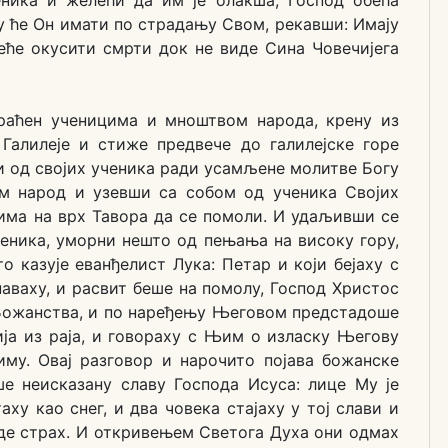
у ће Он имати по страдању Свом, рекавши: Имају
еће окусити смрти док не виде Сина Човечијега
праћен ученицима и мноштвом народа, крену из
Галилеје и стиже предвече до галилејске горе
чи од својих ученика ради усамљене молитве Богу
ом народ и узевши са собом од ученика Својих
њима на врх Тавора да се помоли. И удаљивши се
ченика, уморни нешто од пењања на високу гору,
о казује еванђелист Лука: Петар и који бејаху с
спаваху, и расвит беше на помолу, Господ Христос
 Божанства, и по наређењу Његовом предстадоше
ија из раја, и говораху с Њим о изласку Његову
иму. Овај разговор и нарочито појава божанске
е неисказану славу Господа Исуса: лице Му је
ху као снег, и два човека стајаху у тој слави и
де страх. И откривењем Светога Духа они одмах