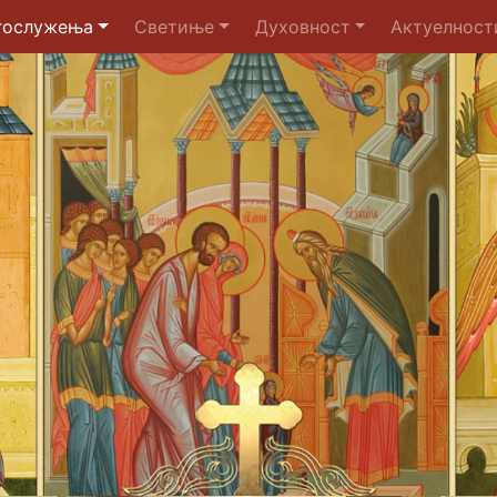
гослужења
Светиње
Духовност
Актуелност