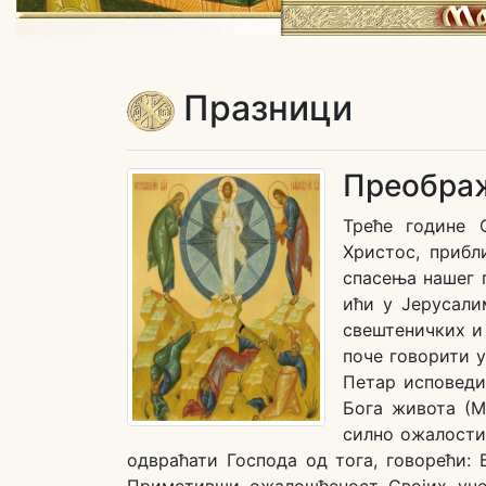
Празници
Преобра
Треће године 
Христос, приб
спасења нашег 
ићи у Јерусали
свештеничких и 
поче говорити 
Петар исповеди
Бога живота (М
силно ожалости
одвраћати Господа од тога, говорећи: Б
Приметивши ожалошћеност Својих уче