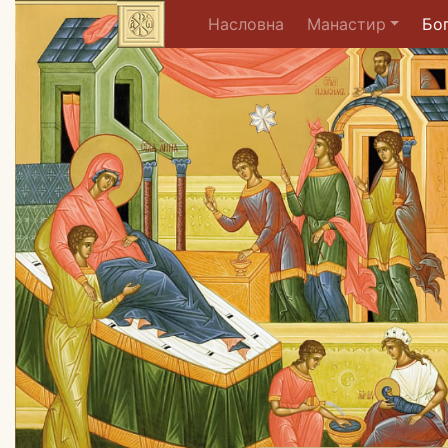
(current)
Насловна
Манастир
Бо