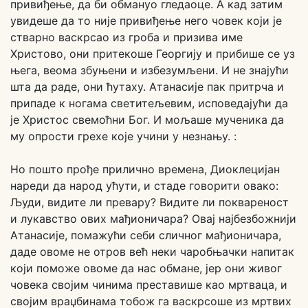
привиђење, да би обмануо гледаоце. А кад затим
увидеше да то није привиђење него човек који је
стварно васкрсао из гроба и призива име
Христово, они притекоше Георгију и прибише се уз
њега, веома збуњени и избезумљени. И не знајући
шта да раде, они ћутаху. Атанасије пак притрча и
припаде к ногама светитељевим, исповедајући да
је Христос свемоћни Бог. И мољаше мученика да
му опрости грехе које учини у незнању. :
Но пошто прође прилично времена, Диоклецијан
нареди да народ ућути, и стаде говорити овако:
Људи, видите ли превару? Видите ли поквареност
и лукавство ових мађионичара? Овај најбезбожнији
Атанасије, помажући себи сличног мађионичара,
даде овоме не отров већ неки чаробњачки напитак
који поможе овоме да нас обмане, јер они живог
човека својим чинима преставише као мртваца, и
својим враџбинама тобож га васкрсоше из мртвих