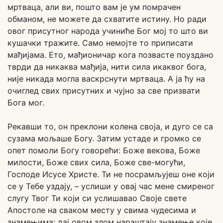
мртваца, али ви, пошто вам је ум помрачен
обманом, не можете да схватите истину. Но ради
овог присутног народа учиниће Бог мој то што ви
кушачки тражите. Само немојте то приписати
мађијама. Ето, мађионичар кога позвасте поуздано
тврди да никаква мађија, нити сила икаквог бога,
није никада могла васкрснути мртваца. А ја ћу на
очиглед свих присутних и чујно за све призвати
Бога мог.
Рекавши то, он преклони колена своја, и дуго се са
сузама мољаше Богу. Затим устаде и громко се
опет помоли Богу говорећи: Боже векова, Боже
милости, Боже свих сила, Боже све-могући,
Господе Исусе Христе. Ти не посрамљујеш оне који
се у Тебе уздају, – услиши у овај час мене смиреног
слугу Твог Ти који си услишавао Своје свете
Апостоле на сваком месту у свима чудесима и
знамењима: дај овом злом нараштају знамење које