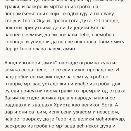
тражи, и васкрсни мртваца из гроба, на
посрамљење оних који Те одбацују, а на славу
Твоју и Твога Оца и Пресветога Духа. О Господе,
покажи присутнима да си Ти једини Бог на
васцелој земљи, да би познали Тебе, свемоћног
Господа, и увидели да се све покорава Твоме мигу.
Јер је Твоја слава вавек, амин.
А кад изговори „амин“, настаде огромна хука и
земља се затресе, те се сви силно препадоше. И
надгробни споменик паде на земљу, гроб се
отвори, мртвац устаде жив и изађе из гроба, док
су сви присутни посматрали то премрли од страха.
Затим настаде велика граја у народу: многи се
радоваху и хваљаху Христа као великог Бога. А
цар и они са њим, испуњени ужасом и неверјем,
најпре говораху да је Георгије, велики мађионичар,
васкрсао из гроба не мртваца већ неког духа и