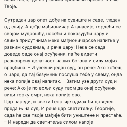
Твоје.
Сутрадан цар опет дође на судиште и седе, гледан
од свију. А дође мађионичар Атанасије, гордећи се
својом мудрошћу, носећи и показујући цару и
свима присутнима меке мађионичарске напитке у
разним судовима, и рече цару: Нека се сада
доведе овде онај осуђеник, па ће видети
разноврсну делатност наших богова и силу мојих
враџбина. – И узевши један суд, он рече: Ако хоћеш,
о царе, да тај безумник послуша тебе у свему, онда
нека попије овај напитак. – Затим узе други суд и
рече: Ако је по вољи суду твом да онај осуђеник
види горку смрт, нека попије ово.
Цар нареди, и свети Георгије одмах би доведен
преда њ на суд. И рече цар светитељу: Георгије,
сада ће све твоје мађије бити уништене и престаће.
– И нареди да светитеља силом напоје