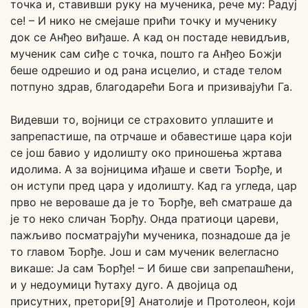
точка и, ставивши руку на мученика, рече му: Радуј
се! – И нико не смејаше прићи точку и мученику
док се Анђео виђаше. А кад он постаде невидљив,
мученик сам сиђе с точка, пошто га Анђео Божји
беше одрешио и од рана исцелио, и стаде телом
потпуно здрав, благодарећи Бога и призивајући Га.
Видевши то, војници се страховито уплашите и
запрепастише, па отрчаше и обавестише цара који
се још бавио у идолишту око приношења жртава
идолима. А за војницима иђаше и свети Ђорђе, и
он иступи пред цара у идолишту. Кад га угледа, цар
прво не вероваше да је то Ђорђе, већ сматраше да
је то неко сличан Ђорђу. Онда пратиоци цареви,
пажљиво посматрајући мученика, познадоше да је
то главом Ђорђе. Још и сам мученик велегласно
викаше: Ја сам Ђорђе! – И бише сви запрепашћени,
и у недоумици ћутаху дуго. А двојица од
присутних, претори[9] Анатолије и Протолеон, који