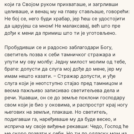
који га Својом руком прихваташе, и загрливши
целиваше, и венац му на главу стављаше, говорећи:
Не бој се, него буди храбар, јер ћеш се удостојити
да царујеш са мном! Не малаксавај, већ што пре
дођи к мени да примиш што ти је уготовљено.
Пробудивши се и радосно заблагодари Богу,
светитељ позва к себи тамничког стражара и
упути му ову молбу: Једну милост молим од тебе,
брате: допусти да слуга мој дође до мене, јер му
имам нешто казати. – Стражар допусти, и уђе
слуга који је неотступно стајао пред тамницом и
веома пажљиво записивао светитељева дела и
речи. Ушавши, он се до земље поклони господару
свом који је био у оковима, и распрострт крај ногу
његових на земљи, плакаше. Но светитељ,
подигавши га, наређиваше му да буде весео, и
исприча му своје виђење рекавши: Чедо, Господ ће
ме скоро позвати к себи. Но ти по одласку мом из