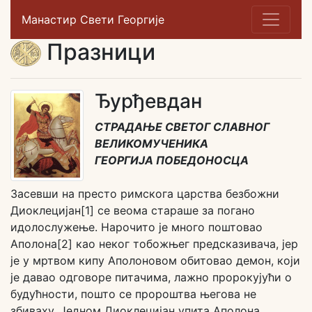
Манастир Свети Георгије
Празници
Ђурђевдан
СТРАДАЊЕ СВЕТОГ СЛАВНОГ
ВЕЛИКОМУЧЕНИКА
ГЕОРГИЈА ПОБЕДОНОСЦА
Засевши на престо римскога царства безбожни
Диоклецијан[1] се веома стараше за погано
идолослужење. Нарочито је много поштовао
Аполона[2] као неког тобожњег предсказивача, јер
је у мртвом кипу Аполоновом обитовао демон, који
је давао одговоре питачима, лажно пророкујући о
будућности, пошто се пророштва његова не
збиваху. Једном Диоклецијан упита Аполона