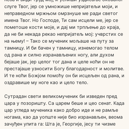
слуге Твог, јер се умножише непријатељи моји, и
неправедном мржњом омрзнуше ме ради светог
имена Твог. Но Господе, Ти сам исцели ме, јер се
пометоше кости моје, и дај ми трпљење до краја,
да не би некада рекао непријатељ мој: учврстих се
на њему! – Тако се мученик мољаше на путу за
тамницу. И би бачен у тамницу, изнемогао телом
од рана и силно изранављених ногу, али духом
бејаше јак, јер целог тог дана и целе ноћи он не
престајаше узносити Богу благодарност и молитве.
И те ноћи Божјом помоћу он би исцељен од рана, и
оздравише му ноге као и цело тело.
Сутрадан свети великомученик би изведен пред
цара у позоришту. Са царем беше и цео сенат. Када
цар угледа мученика како добро иде и не рамље
ногама, као да уопште није био изранављен, веома
зачуђен упита га: Шта је, Георгије, јесу ти чизме