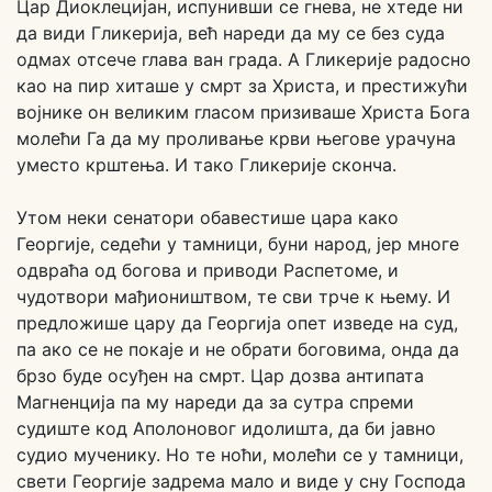
Цар Диоклецијан, испунивши се гнева, не хтеде ни
да види Гликерија, већ нареди да му се без суда
одмах отсече глава ван града. А Гликерије радосно
као на пир хиташе у смрт за Христа, и престижући
војнике он великим гласом призиваше Христа Бога
молећи Га да му проливање крви његове урачуна
уместо крштења. И тако Гликерије сконча.
Утом неки сенатори обавестише цара како
Георгије, седећи у тамници, буни народ, јер многе
одвраћа од богова и приводи Распетоме, и
чудотвори мађиоништвом, те сви трче к њему. И
предложише цару да Георгија опет изведе на суд,
па ако се не покаје и не обрати боговима, онда да
брзо буде осуђен на смрт. Цар дозва антипата
Магненција па му нареди да за сутра спреми
судиште код Аполоновог идолишта, да би јавно
судио мученику. Но те ноћи, молећи се у тамници,
свети Георгије задрема мало и виде у сну Господа