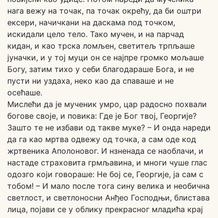
нага вежу на точак, па точак окрећу, да би оштри
ексери, начичкани на даскама под точком,
искидали цело тело. Тако мучен, и на парчад
кидан, и као трска ломљен, светитељ трпљаше
јуначки, и у тој муци он се најпре громко мољаше
Богу, затим тихо у себи благодараше Бога, и не
пусти ни уздаха, неко као да спаваше и не
осећаше.
Мислећи да је мученик умро, цар радосно похвали
богове своје, и повика: Где је Бог твој, Георгије?
Зашто те не избави од такве муке? – И онда нареди
да га као мртва одвежу од точка, а сам оде код
жртвеника Аполоновог. И нзненада се наоблачи, и
настаде страховита грмљавина, и многи чуше глас
одозго који говораше: Не бој се, Георгије, ја сам с
тобом! – И мало после тога сину велика и необична
светлост, и светлоносни Анђео Господњи, блистава
лица, појави се у облику прекрасног младића крај