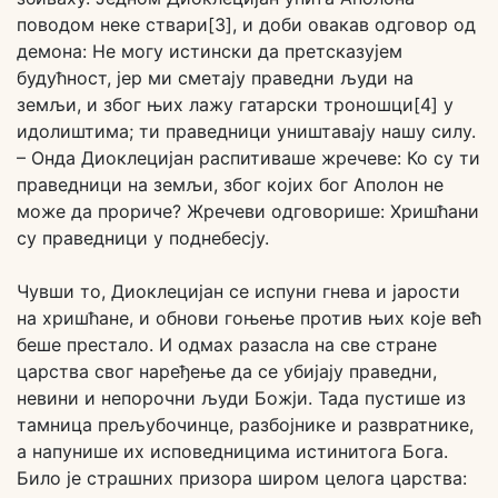
поводом неке ствари[3], и доби овакав одговор од
демона: Не могу истински да претсказујем
будућност, јер ми сметају праведни људи на
земљи, и због њих лажу гатарски троношци[4] у
идолиштима; ти праведници уништавају нашу силу.
– Онда Диоклецијан распитиваше жречеве: Ко су ти
праведници на земљи, због којих бог Аполон не
може да прориче? Жречеви одговорише: Хришћани
су праведници у поднебесју.
Чувши то, Диоклецијан се испуни гнева и јарости
на хришћане, и обнови гоњење против њих које већ
беше престало. И одмах разасла на све стране
царства свог наређење да се убијају праведни,
невини и непорочни људи Божји. Тада пустише из
тамница прељубочинце, разбојнике и развратнике,
а напунише их исповедницима истинитога Бога.
Било је страшних призора широм целога царства: