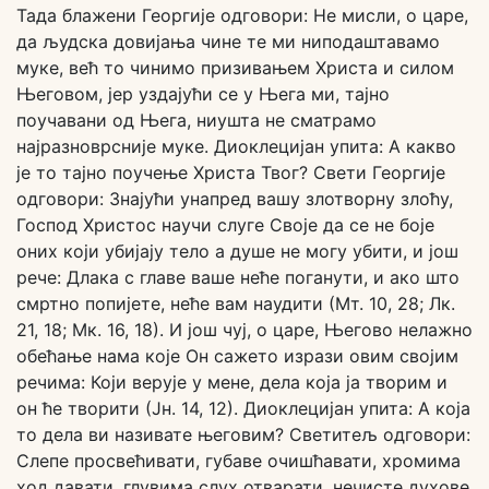
Тада блажени Георгије одговори: Не мисли, о царе,
да људска довијања чине те ми ниподаштавамо
муке, већ то чинимо призивањем Христа и силом
Његовом, јер уздајући се у Њега ми, тајно
поучавани од Њега, ниушта не сматрамо
најразноврсније муке. Диоклецијан упита: А какво
је то тајно поучење Христа Твог? Свети Георгије
одговори: Знајући унапред вашу злотворну злоћу,
Господ Христос научи слуге Своје да се не боје
оних који убијају тело а душе не могу убити, и још
рече: Длака с главе ваше неће поганути, и ако што
смртно попијете, неће вам наудити (Мт. 10, 28; Лк.
21, 18; Мк. 16, 18). И још чуј, о царе, Његово нелажно
обећање нама које Он сажето изрази овим својим
речима: Који верује у мене, дела која ја творим и
он ће творити (Јн. 14, 12). Диоклецијан упита: А која
то дела ви називате његовим? Светитељ одговори:
Слепе просвећивати, губаве очишћавати, хромима
ход давати, глувима слух отварати, нечисте духове