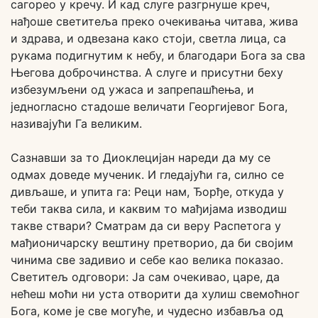
сагорео у кречу. И кад слуге разгрнуше креч,
нађоше светитеља преко очекивања читава, жива
и здрава, и одвезана како стоји, светла лица, са
рукама подигнутим к небу, и благодари Бога за сва
Његова доброчинства. А слуге и присутни беху
избезумљени од ужаса и запрепашћења, и
једногласно стадоше величати Георгијевог Бога,
називајући Га великим.
Сазнавши за то Диоклецијан нареди да му се
одмах доведе мученик. И гледајући га, силно се
дивљаше, и упита га: Реци нам, Ђорђе, откуда у
теби таква сила, и каквим то мађијама изводиш
такве ствари? Сматрам да си веру Распетога у
мађионичарску вештину претворио, да би својим
чинима све задивио и себе као велика показао.
Светитељ одговори: Ја сам очекивао, царе, да
нећеш моћи ни уста отворити да хулиш свемоћног
Бога, коме је све могуће, и чудесно избавља од