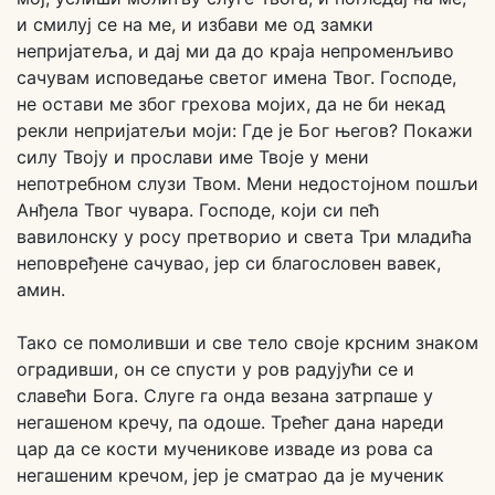
и смилуј се на ме, и избави ме од замки
непријатеља, и дај ми да до краја непроменљиво
сачувам исповедање светог имена Твог. Господе,
не остави ме због грехова мојих, да не би некад
рекли непријатељи моји: Где је Бог његов? Покажи
силу Твоју и прослави име Твоје у мени
непотребном слузи Твом. Мени недостојном пошљи
Анђела Твог чувара. Господе, који си пећ
вавилонску у росу претворио и света Три младића
неповређене сачувао, јер си благословен вавек,
амин.
Тако се помоливши и све тело своје крсним знаком
оградивши, он се спусти у ров радујући се и
славећи Бога. Слуге га онда везана затрпаше у
негашеном кречу, па одоше. Трећег дана нареди
цар да се кости мученикове изваде из рова са
негашеним кречом, јер је сматрао да је мученик