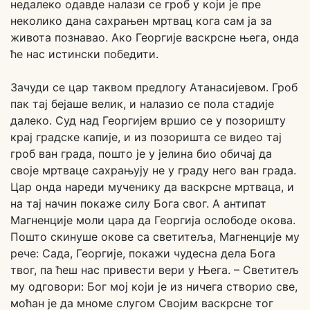
недалеко одавде налази се гроб у који је пре
неколико дана сахрањен мртвац кога сам ја за
живота познавао. Ако Георгије васкрсне њега, онда
ће нас истински победити.
Зачуди се цар таквом предлогу Атанасијевом. Гроб
пак тај бејаше велик, и налазио се пола стадије
далеко. Суд над Георгијем вршио се у позоришту
крај градске капије, и из позоришта се видео тај
гроб ван града, пошто је у јелина био обичај да
своје мртваце сахрањују не у граду него ван града.
Цар онда нареди мученику да васкрсне мртваца, и
на тај начин покаже силу Бога свог. А антипат
Магненције моли цара да Георгија ослободе окова.
Пошто скинуше окове са светитеља, Магненције му
рече: Сада, Георгије, покажи чудесна дела Бога
твог, па ћеш нас привести вери у Њега. – Светитељ
му одговори: Бог мој који је из ничега створио све,
моћан је да мноме слугом Својим васкрсне тог