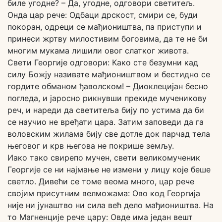
биле угодне? – Да, угодне, одговори светитељ.
Онда цар рече: Одбаци дрскост, смири се, буди
покоран, одреци се мађиоништва, па приступи и
принеси жртву милостивим боговима, да те не би
многим мукама лишили овог слатког живота.
Свети Георгије одговори: Како сте безумни кад
силу Божју називате мађиоништвом и бестидно се
гордите обманом ђаволском! – Диоклецијан бесно
погледа, и јаросно рикнувши прекиде мученикову
реч, и нареди да светитеља бију по устима да би
се научио не вређати цара. Затим заповеди да га
воловским жилама бију све дотле док парчад тела
његовог и крв његова не покрише земљу.
Иако тако свирепо мучен, свети великомученик
Георгије се ни најмање не измени у лицу које беше
светло. Дивећи се томе веома много, цар рече
својим присутним велможама: Ово код Георгија
није ни јунаштво ни сила већ дело мађиоништва. На
то Магненције рече цару: Овде има један вешт