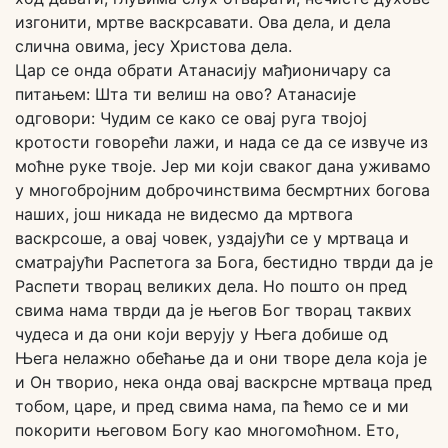
изгонити, мртве васкрсавати. Ова дела, и дела
слична овима, јесу Христова дела.
Цар се онда обрати Атанасију мађионичару са
питањем: Шта ти велиш на ово? Атанасије
одговори: Чудим се како се овај руга твојој
кротости говорећи лажи, и нада се да се извуче из
моћне руке твоје. Јер ми који сваког дана уживамо
у многобројним доброчинствима бесмртних богова
наших, још никада не видесмо да мртвога
васкрсоше, а овај човек, уздајући се у мртваца и
сматрајући Распетога за Бога, бестидно тврди да је
Распети творац великих дела. Но пошто он пред
свима нама тврди да је његов Бог творац таквих
чудеса и да они који верују у Њега добише од
Њега нелажно обећање да и они творе дела која је
и Он творио, нека онда овај васкрсне мртваца пред
тобом, царе, и пред свима нама, па ћемо се и ми
покорити његовом Богу као многомоћном. Ето,