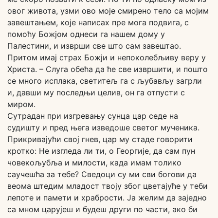
овог живота, узми ово моје смирено тело са мојим
завештањем, које написах пре мога подвига, с
помоћу Божјом однеси га нашем дому у
Палестини, и изврши све што сам завештао.
Притом имај страх Божји и непоколебљиву веру у
Христа. – Слуга обећа да ће све извршити, и пошто
се много исплака, светитељ га с љубављу загрли
и, давши му последњи целив, он га отпусти с
миром.
Сутрадан при изгревању сунца цар седе на
судишту и пред њега изведоше светог мученика.
Прикривајући свој гнев, цар му стаде говорити
кротко: Не изгледа ли ти, о Георгије, да сам пун
човекољубља и милости, када имам толико
саучешћа за тебе? Сведоци су ми сви богови да
веома штедим младост твоју због цветајуће у теби
лепоте и памети и храбрости. Ја желим да заједно
са мном царујеш и будеш други по части, ако би