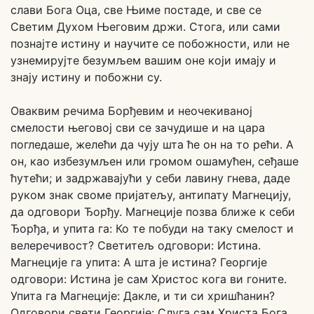
слави Бога Оца, све Њиме постаде, и све се
Светим Духом Његовим држи. Стога, или сами
познајте истину и научите се побожности, или не
узнемирујте безумљем вашим оне који имају и
знају истину и побожни су.
Оваквим речима Борђевим и неочекиваној
смелости његовој сви се зачудише и на цара
погледаше, желећи да чују шта ће он на то рећи. А
он, као избезумљен или громом ошамућен, сеђаше
ћутећи; и задржавајући у себи лавину гнева, даде
руком знак своме пријатељу, антипату Магнецију,
да одговори Ђорђу. Магнеције позва ближе к себи
Ђорђа, и упита га: Ко те побуди на таку смелост и
велеречивост? Светитељ одговори: Истина.
Магнеције га упита: А шта је истина? Георгије
одговори: Истина је сам Христос кога ви гоните.
Упита га Магнеције: Дакле, и ти си хришћанин?
Одговори свети Георгије: Слуга сам Христа Бога