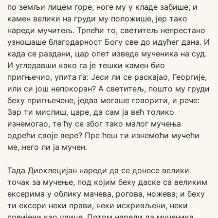
по земљи лицем горе, ноге му у кладе забише, и
камен велики на груди му положише, јер тако
нареди мучитељ. Трпећи то, светитељ непрестано
узношаше благодарност Богу све до идућег дана. И
када се раздани, цар опет изведе мученика на суд.
И угледавши како га је тешки камен био
пригњечио, упита га: Јеси ли се раскајао, Георгије,
или си још непокоран? А светитељ, пошто му груди
беху пригњечене, једва могаше говорити, и рече:
Зар ти мислиш, царе, да сам ја већ толико
изнемогао, те ћу се због тако малог мучења
одрећи своје вере? Пре ћеш ти изнемоћи мучећи
ме, него ли ја мучен.
Тада Диоклецијан нареди да се донесе велики
точак за мучење, под којим беху даске са великим
ексерима у облику мачева, рогова, ножева; и беху
ти ексери неки прави, неки искривљени, неки
повијени као удице. Потом нареди да мученика