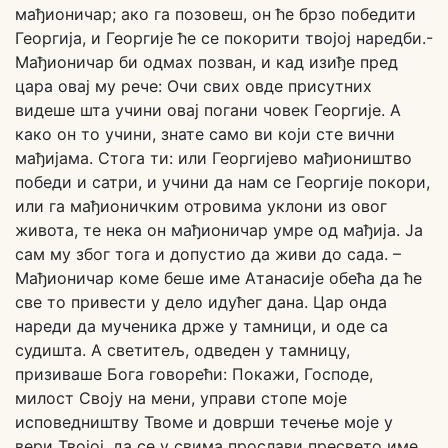
мађионичар; ако га позовеш, он ће брзо победити
Георгија, и Георгије ће се покорити твојој наредби.-
Мађионичар би одмах позван, и кад изиђе пред
цара овај му рече: Очи свих овде присутних
видеше шта учини овај погани човек Георгије. А
како он то учини, знате само ви који сте вични
мађијама. Стога ти: или Георгијево мађиоништво
победи и сатри, и учини да нам се Георгије покори,
или га мађионичким отровима уклони из овог
живота, те нека он мађионичар умре од мађија. Ја
сам му због тога и допустио да живи до сада. –
Мађионичар коме беше име Атанасије обећа да ће
све то привести у дело идућег дана. Цар онда
нареди да мученика држе у тамници, и оде са
судишта. А светитељ, одведен у тамницу,
призиваше Бога говорећи: Покажи, Господе,
милост Своју на мени, управи стопе моје
исповедништву Твоме и доврши течење моје у
вери Твојој, да се у свима прослави пресвето име