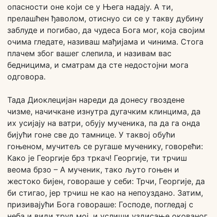
опасности оне који се у Њега надају. А ти,
прелашћен ђаволом, отиснуо си се у такву дубину
заблуде и погибао, да чудеса Бога мог, која својим
очима гледате, називаш мађијама и чинима. Стога
плачем због вашег слепила, и називам вас
бедницима, и сматрам да сте недостојни мога
одговора.
Тада Диоклецијан нареди да донесу гвоздене
чизме, начичкане изнутра дугачким клинцима, да
их усијају на ватри, обују мученика, па да га онда
бијући гоне све до тамнице. У таквој обући
гоњеном, мучитељ се ругаше мученику, говорећи:
Како је Георгије брз тркач! Георгије, ти трчиш
веома брзо – А мученик, тако љуто гоњен и
жестоко бијен, говораше у себи: Трчи, Георгије, да
би стигао, јер трчиш не као на непоуздано. Затим,
призивајући Бога говораше: Господе, погледај с
неба и види труд мој, и услиши уздисање окованог