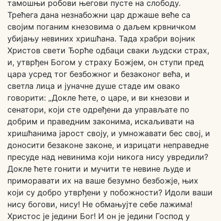
тамошњи робови његови пусте на слободу.
Трећега дана незнабожни цар држаше веће са
својим поганим кнезовима о даљем крвничком
убијању невиних хришћана. Тада храбри војник
Христов свети Ђорће одбаци сваки људски страх,
и, утврђен Богом у страху Божјем, он ступи пред
цара усред тог безбожног и безаконог већа, и
светла лица и јуначне душе стаде им овако
говорити: „Докле ћете, о царе, и ви кнезови и
сенатори, који сте одређени да управљате по
добрим и праведним законима, искаљивати на
хришћанима јарост своју, и умножавати бес свој, и
доносити безаконе законе, и изрицати неправедне
пресуде над невинима који никога нису увредили?
Докле ћете гонити и мучити те невине људе и
приморавати их на ваше безумно безбожје, њих
који су добро утврђени у побожности? Идоли ваши
нису богови, нису! Не обмањујте себе лажима!
Христос је једини Бог! И он је једини Господ у