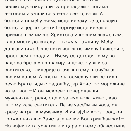
великомученику они су припадали к ногама
његовим и учили се у њега светој вери. А
болесници међу њима исцељиваху се од својих
болести, јер их свети Георгије исцељиваше
призивањем имена Христова и крсним знамењем.
Тако многи долажаху к њему у тамницу. Међу
долазницима беше неки човек по имену Гликерије,
прост земљорадник. Њему се догоди те му во
паде са брега у провалију, и црче. Чувши за
светитеља, Гликерије отрча к њему плачући за
својим волом. А светитељ, осмехнувши се тихо,
рече: Брате, иди с радошћу, јер Христос мој оживе
вола твог. – И он, искрено поверовавши
мучениковој речи, оде и затече вола живог, као
што му каза светитељ. Па не часећи ни часа, он
крену натраг к мученику. И хитајући кроз град, он
громко викаше: Заиста је велик Бог хришћански! –
Но војници га ухватише и цара о њему обавестише.