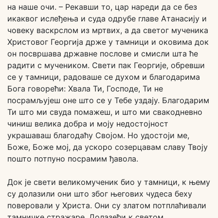
на наше очи. – Рекавши то, цар нареди да се без
икаквог ислеђења и суда одрубе главе Атанасију и
човеку васкрслом из мртвих, а да светог мученика
Христовог Георгија држе у тамници и оковима док
он посвршава државне послове и смисли шта ће
радити с мучеником. Свети пак Георгије, обревши
се у тамници, радоваше се духом и благодарима
Бога говорећи: Хвала Ти, Господе, Ти не
посрамљујеш оне што се у Тебе уздају. Благодарим
Ти што ми свуда помажеш, и што ми свакодневно
чиниш велика добра и моју недостојност
украшаваш благодаћу Својом. Но удостоји ме,
Боже, Боже мој, да ускоро созерцавам славу Твоју
пошто потпуно посрамим ђавола.
Док је свети великомученик био у тамници, к њему
су долазили они што због његових чудеса беху
поверовали у Христа. Они су златом потплаћивали
тамничке стражаре. Долазећи к светом