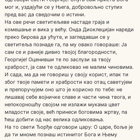
мог и, уздајући се у Њега, добровољно ступих
пред вас да сведочим о истини.
На ове речи светитељеве настаде граја и
комешање и вика у већу. Онда Диоклецијан нареди
преко бирова да ућуте, и загледавши се у
светитеља познаде га, па му овако говораше: Ја
сам се и раније дивио твојој благородности,
Георгије! Оценивши те по заслузи за твоју
храброст, ја сам те одликовао не малим чиновима.
И сада, ма да не говориш у своју корист, ипак ти
због твоје памети и храбрости као отац саветујем
и препоручујем оно што је корисно по тебе: не
лишавај себе војничке славе и части чина твога, и
непокорношћу својом не излажи мукама цвет
младости своје, већ принеси боговима жртву, па
ћеш добити од нас велика одликовања.
На то свети Ђорђе одговори цару: О царе, боље је
да ти мноме познаш истинитог Бога и Њему