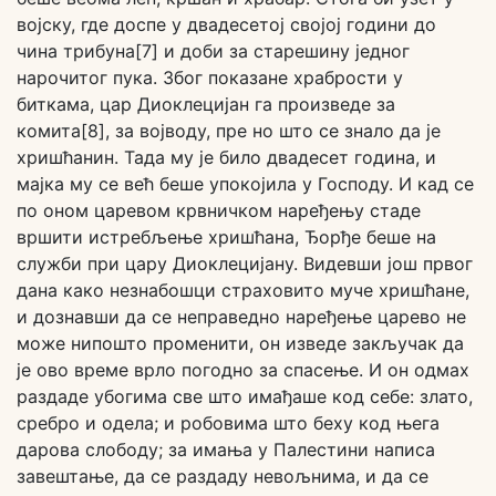
војску, где доспе у двадесетој својој години до
чина трибуна[7] и доби за старешину једног
нарочитог пука. Због показане храбрости у
биткама, цар Диоклецијан га произведе за
комита[8], за војводу, пре но што се знало да је
хришћанин. Тада му је било двадесет година, и
мајка му се већ беше упокојила у Господу. И кад се
по оном царевом крвничком наређењу стаде
вршити истребљење хришћана, Ђорђе беше на
служби при цару Диоклецијану. Видевши још првог
дана како незнабошци страховито муче хришћане,
и дознавши да се неправедно наређење царево не
може нипошто променити, он изведе закључак да
је ово време врло погодно за спасење. И он одмах
раздаде убогима све што имађаше код себе: злато,
сребро и одела; и робовима што беху код њега
дарова слободу; за имања у Палестини написа
завештање, да се раздаду невољнима, и да се