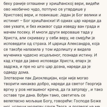
беху раније оглашени у хришћанској вери, видећи
ово необично чудо, потпуно се утврдише у
Христовој вери, и повикаше: Један је Бог велики и
истинит – Бог хришћански! И одмах цар нареди да
ове ухвате, и без икаквог суда изведу ван града и
мачем посеку. И многи други вероваше тада у
Христа, али скриваху у себи веру, не смејући је
исповедати од страха. И царица Александра, која
се такође налазила у том идолишту и видела
мученика чудесно исцељеног, познаде истину. И
кад хтеде да јавно исповеди Христа, епарх је
задржа, и пре но што цар дозна, нареди да је
одведу дома.
Злотворни пак Диоклецијан, који није могао
творити никакво добро, нареди да светог Георгија
вргну у ров негашеног креча, да га затрпају , и тако
оставе три дана. Вођен тамо, светитељ се
велегласно мољаше Богу, говорећи: Господе Боже
мој, услиши молитву слуге Твога, и погледај на ме,