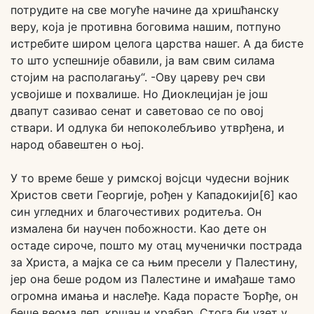
потрудите на све могуће начине да хришћанску
веру, која је противна боговима нашим, потпуно
истребите широм целога царства нашег. А да бисте
то што успешније обавили, ја вам свим силама
стојим на располагању“. -Ову цареву реч сви
усвојише и похвалише. Но Диоклецијан је још
двапут сазивао сенат и саветовао се по овој
ствари. И одлука би непоколебљиво утврђена, и
народ обавештен о њој.
У то време беше у римској војсци чудесни војник
Христов свети Георгије, рођен у Кападокији[6] као
син угледних и благочестивих родитеља. Он
измалена би научен побожности. Као дете он
остаде сироче, пошто му отац мученички пострада
за Христа, а мајка се са њим пресели у Палестину,
јер она беше родом из Палестине и имађаше тамо
огромна имања и наслеђе. Када порасте Ђорђе, он
беше веома леп, кршан и храбар. Стога би узет у