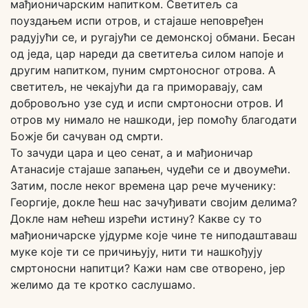
мађионичарским напитком. Светитељ са
поуздањем испи отров, и стајаше неповређен
радујући се, и ругајући се демонској обмани. Бесан
од једа, цар нареди да светитеља силом напоје и
другим напитком, пуним смртоносног отрова. А
светитељ, не чекајући да га приморавају, сам
добровољно узе суд и испи смртоносни отров. И
отров му нимало не нашкоди, јер помоћу благодати
Божје би сачуван од смрти.
То зачуди цара и цео сенат, а и мађионичар
Атанасије стајаше запањен, чудећи се и двоумећи.
Затим, после неког времена цар рече мученику:
Георгије, докле ћеш нас зачуђивати својим делима?
Докле нам нећеш изрећи истину? Какве су то
мађионичарске ујдурме које чине те ниподаштаваш
муке које ти се причињују, нити ти нашкођују
смртоносни напитци? Кажи нам све отворено, јер
желимо да те кротко саслушамо.