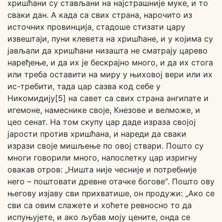
хришћани су стављани на најстрашније муке, и то
сваки дан. А када са свих страна, нарочито из
источних провинција, стадоше стизати цару
извештаји, пуни клевета на хришћане, и у којима су
јављали да хришћани низашта не сматрају царево
наређење, и да их је бескрајно много, и да их стога
или треба оставити на миру у њиховој вери или их
ис-требити, тада цар сазва код себе у
Никомидију[5] на савет са свих страна ангипате и
игемоне, намеснике своје, Кнезове и велможе, и
цео сенат. На том скупу цар даде израза својој
јарости против хришћана, и нареди да сваки
изрази своје мишљење по овој ствари. Пошто су
многи говорили много, напослетку цар изригну
овакав отров: „Ништа није чесније и потребније
него – поштовати древне отачке богове“. Пошто ову
његову изјаву сви прихватише, он продужи: „Ако се
сви са овим слажете и хоћете ревносно то да
испуњујете, и ако љубав моју цените, онда се