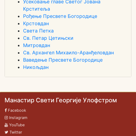
Усековање главе Светог Јована
Крститеља
Рођење Пресвете Богородице
Крстовдан
Света Петка
Св. Петар Цетињски
Митровдан
Св. Архангел Михаило-Аранђеловдан
Ваведење Пресвете Богородице
Никољдан
Манастир Свети Георгије Улофстром
Facebook
Instagram
YouTube
Twitter