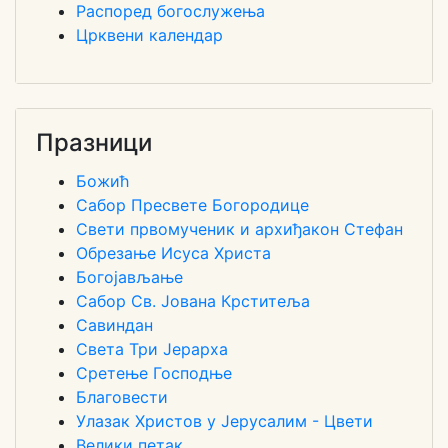
Распоред богослужења
Црквени календар
Празници
Божић
Сабор Пресвете Богородице
Свети првомученик и архиђакон Стефан
Обрезање Исуса Христа
Богојављање
Сабор Св. Јована Крститеља
Савиндан
Света Три Јерарха
Сретење Господње
Благовести
Улазак Христов у Јерусалим - Цвети
Велики петак