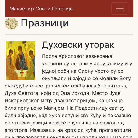
Манастир Свети Георгије
Празници
Духовски уторак
После Христовог вазнесења
ученици су остали у Јерусалиму и у
једној соби на Сиону често су се
окупљали и заједно се молили Богу
очекујући с нестрпљењем обећанога Утешитеља,
Духа Светога, који од Оца исходи. Место Јуде
Искариотског међу дванаесторицом, коцком је
било попуњено Матијом. На Педесетницу сви су
били заједно, кад хука испуни сву кућу и показаше
се огњени језици који се спустише на сваког од
апостола. Изашавши на кров од куће, проговорили
су и проповедали окупљеном народу језицима које