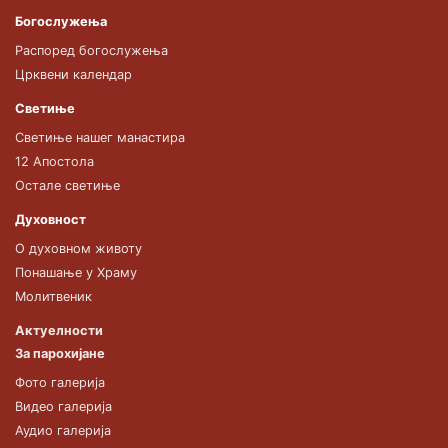
Богослужења
Распоред богослужења
Црквени календар
Светиње
Светиње нашег манастира
12 Апостола
Остале светиње
Духовност
О духовном животу
Понашање у Храму
Молитвеник
Актуелности
За парохијане
Фото галерија
Видео галерија
Аудио галерија