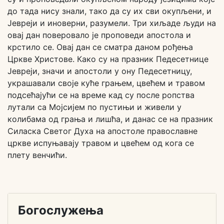
до тада нису знали, тако да су их сви окупљени, и
Јевреји и иноверни, разумели. Три хиљаде људи на
овај дан поверовало је проповеди апостола и
крстило се. Овај дан се сматра даном рођења
Цркве Христове. Како су на празник Педесетнице
Јевреји, значи и апостоли у ону Педесетницу,
украшавали своје куће грањем, цвећем и травом
подсећајући се на време кад су после ропства
лутали са Мојсијем по пустињи и живели у
колибама од грања и лишћа, и данас се на празник
Силаска Светог Духа на апостоле православне
цркве испуњавају травом и цвећем од кога се
плету венчићи.
Богослужења