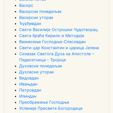
Васкрс
Васкрсни понедељак
Васкрсни уторак
Ђурђевдан
Свети Василије Острошки Чудотворац
Света браћа Кирило и Методије
Вазнесење Господње-Спасовдан
Свети цар Константин и царица Јелена
Силазак Светога Духа на Апостоле –
Педесетница – Тројице
Духовски понедељак
Духовски уторак
Видовдан
Ивањдан
Петровдан
Илиндан
Преображење Господње
Успеније Пресвете Богородице