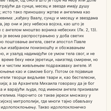
атрајући да сунце, месец и звезде имају душу
; исто тако приношаху жртве и ангелима као
евима: „кађаху Ваалу, сунцу и месецу и звездама
а, јер они и јесу небеска војска, као што је
 с ангелом мноштво војника небеских (Лк. 2, 13).
о је веома распрострањено у доба светих
но поштовање ангела, свети апостол Павле
ј вољи изабраном понизношћу и обожавањем
но, и узалуд надимајући се умом тела свог, и не
о време беху неки јеретици, наизглед смирени, но
м и чистим живљењем подражаваху ангеле. И
клоњење као и самоме Богу. Потом се појавише
ангели творци видљиве твари и, као бестелесни,
ја; а за Архангела Михаила говораху да је бог
ма и варајући људе, под именом ангела призивали
ангелима. Нарочито се такве јереси множаху у
кијској митрополији, где многи тајно обављаху
 идолопоклоњењу. Такво идолопоклоничко