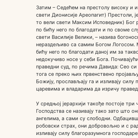
Затим – Седећем на престолу високу и и
свети Дионисије Ареопагит) Престоли, ј
то вели свети Максим Исповедник) Бог р
по бићу него по благодати и по своме сл
свети Василије Велики, – назива богоно
нераздељиво са самим Богом Логосом. М
бићу него по благодати даној им за такв
недокучиво носе у себи Бога. Почивајућ
праведни суд, по речима Давида: Сео си н
тога се преко њих првенствено пројављу
Божију, прослављају га и изливају силу
царевима и владарима да изричу правед
У средњој јерархији такође постоје три 
Господства се називају тако зато што о
ангелима, a сами су слободни. Одбацивш
робовски страх, они добровољно и с ра
изливају силу благоразумнога господа