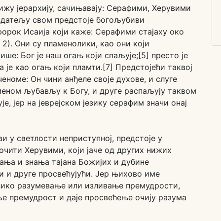
лижу јерархију, сачињавају: Серафими, Херувими
здатељу свом предстоје богољубиви
орок Исаија који каже: Серафими стајаху око
 2). Они су пламенолики, као они који
ше: Бог је наш огањ који спаљује;[5] престо је
је као огањ који пламти.[7] Предстојећи таквој
еноме: Он чини анђеле своје духове, и слуге
меном љубављу к Богу, и друге распаљују таквом
, јер на јеврејском језику серафим значи онај
и у светлости неприступној, предстоје у
чити Херувими, који јаче од других нижих
нања и знања тајана Божијих и дубине
 и друге просвећујући. Јер њихово име
велико разумевање или изливање премудрости,
е премудрост и даје просвећење очију разума