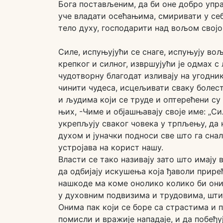
Бога постављеним, да би оне добро упр
уче владати осећањима, смиривати у се
тело духу, господарити над вољом својо
Силе, испуњујући се снаге, испуњују во
крепког и силног, извршујући је одмах с
чудотворну благодат изливају на угодник
чинити чудеса, исцељивати сваку болест
и људима који се труде и оптерећени с
њих, -Чиме и објашњавају своје име: „Си
укрепљују сваког човека у трпљењу, да 
духом и јуначки подноси све што га снал
устројава на корист нашу.
Власти се тако називају зато што имају 
да одбијају искушења која ђаволи прире
нашкоде ма коме онолико колико би они
у духовним подвизима и трудовима, штит
Онима пак који се боре са страстима и
помисли и вражије нападаје, и да побеђу