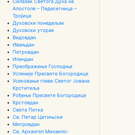
Силазак Светога Духа на
Апостоле – Педесетница –
Тројице
Духовски понедељак
Духовски уторак
Видовдан
Ивањдан
Петровдан
Илиндан
Преображење Господње
Успеније Пресвете Богородице
Усековање главе Светог Јована
Крститеља
Рођење Пресвете Богородице
Крстовдан
Света Петка
Св. Петар Цетињски
Митровдан
Св. Архангел Михаило-