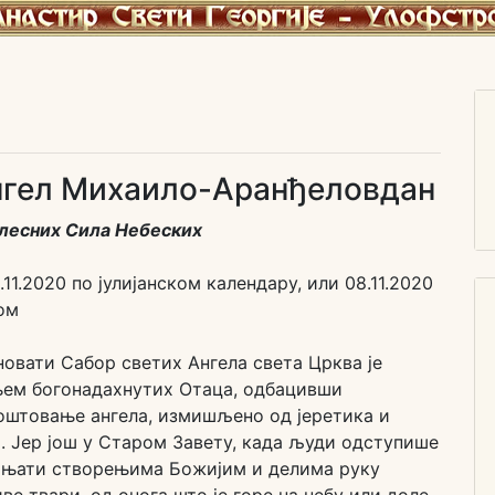
нгел Михаило-Аранђеловдан
елесних Сила Небеских
11.2020 по јулијанском календару, или 08.11.2020
ом
вати Сабор светих Ангела света Црква је
ем богонадахнутих Отаца, одбацивши
оштовање ангела, измишљено од јеретика и
 Јер још у Старом Завету, када људи одступише
лањати створењима Божијим и делима руку
е твари, од онога што је горе на небу или доле