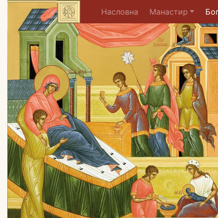
(current)
Насловна
Манастир
Бо