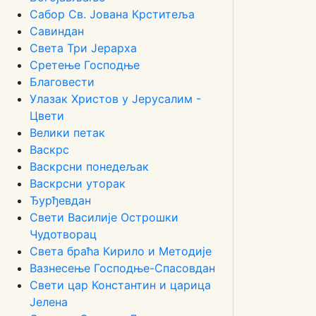
Сабор Св. Јована Крститеља
Савиндан
Света Три Јерарха
Сретење Господње
Благовести
Улазак Христов у Јерусалим -
Цвети
Велики петак
Васкрс
Васкрсни понедељак
Васкрсни уторак
Ђурђевдан
Свети Василије Острошки
Чудотворац
Света браћа Кирило и Методије
Вазнесење Господње-Спасовдан
Свети цар Константин и царица
Јелена