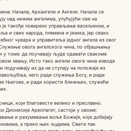
чина: Начала, Архангели и Ангели. Начала се
ују над нижим ангелима, упућујући ове на
је такође поверено управљање васељеном, и
а и свих народа, племена и језика, јер свако
ебног чувара и управитеља једног ангела из овог
] Служење овога ангелскога чина, по објашњењу
 и у томе: да поучавају људе одавати свакоме
вом звању. Исто тако ангели овога чина изводе
и подучавају их да не ступају на положаје из
лавољубља, него ради служења Богу, и ради
е Његове, и ради користи ближњих, служећи
их.
сници, који благовесте велико и преславно.
 Дионисије Ареопагит, састоји у овоме:
авање и разумевање воље Божије, које добијају
новима, a преко њих људима. Свети пак
укрепљују у људима свету веру, просвећујући им