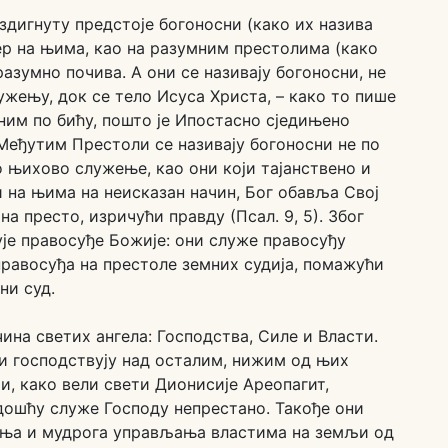
здигнуту предстоје богоносни (како их назива
ер на њима, као на разумним престолима (како
азумно почива. А они се називају богоносни, не
ужењу, док се тело Исуса Христа, – како то пише
сним по бићу, пошто је Ипостасно сједињено
еђутим Престоли се називају богоносни не по
о њихово служење, као они који тајанствено и
и на њима на неисказан начин, Бог обавља Свој
а престо, изричући правду (Псал. 9, 5). Због
је правосуђе Божије: они служе правосуђу
 правосуђа на престоле земних судија, помажући
ни суд.
чина светих ангела: Господства, Силе и Власти.
ни господствују над осталим, нижим од њих
и, како вели свети Дионисије Ареопагит,
дошћу служе Господу непрестано. Такође они
рења и мудрога управљања властима на земљи од