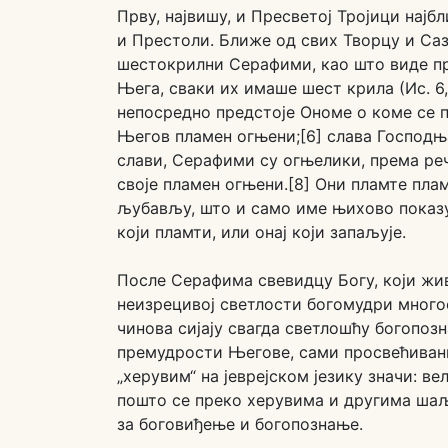
Прву, највишу, и Пресветој Тројици најб
и Престоли. Ближе од свих Творцу и Са
шестокрилни Серафими, као што виде пр
Њега, сваки их имаше шест крила (Ис. 6,
непосредно предстоје Ономе о коме се пи
Његов пламен огњени;[6] слава Господња 
слави, Серафими су огњелики, према реч
своје пламен огњени.[8] Они пламте пла
љубављу, што и само име њихово показује
који пламти, или онај који запаљује.
После Серафима свевидцу Богу, који жив
неизрецивој светлости богомудри многоо
чинова сијају свагда светлошћу богопоз
премудрости Његове, сами просвећивани
„херувим“ на јеврејском језику значи: 
пошто се преко херувима и другима шаљ
за боговиђење и богопознање.