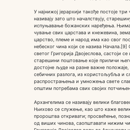
У најнижој јерархији такође постоје три 
називају зато што началствују, старешин
испуњавање божанских наређења. Њима 
чување свих царстава и кнежевина, земаљ
царство, племе и народ има као свог пос
небеског чина који се назива Начала.[9
светог Григорија Двојеслова, састоји се
старешини поштовање које приличи њего
достојне људе на разне важне положаје, 
себичних разлога, из користољубља и с
распрострањења и умножења свете слав
општим потребама свих својих потчињен
Архангелима се називају велики благове
Њихово се служење, као што каже велики
пророштва откривати; просвећење, позн
од виших чинова, саопштавати нижим чи
Григорије Двојеслов вели да Архангели 