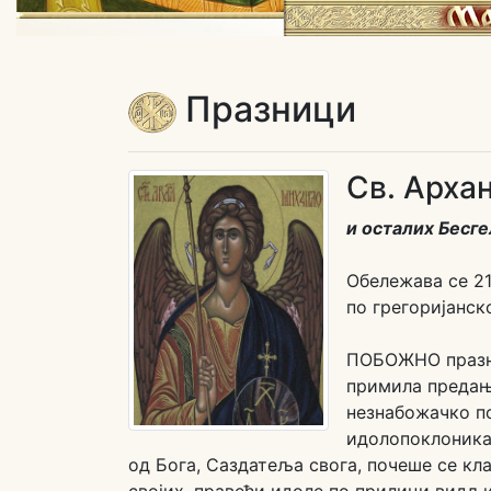
Празници
Св. Арха
и осталих Бесг
Обележава се 21.
по грегоријанск
ПОБОЖНО празно
примила предањ
незнабожачко п
идолопоклоника.
од Бога, Саздатеља свога, почеше се к
својих, правећи идоле по прилици видљив