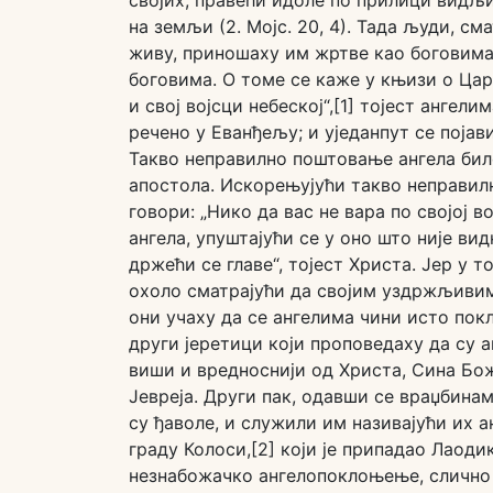
на земљи (2. Мојс. 20, 4). Тада људи, см
живу, приношаху им жртве као боговима
боговима. О томе се каже у књизи о Цар
и свој војсци небеској“,[1] тојест ангелим
речено у Еванђељу; и уједанпут се појави
Такво неправилно поштовање ангела бил
апостола. Искорењујући такво неправил
говори: „Нико да вас не вара по својо
ангела, упуштајући се у оно што није вид
држећи се главе“, тојест Христа. Јер у т
охоло сматрајући да својим уздржљиви
они учаху да се ангелима чини исто по
други јеретици који проповедаху да су 
виши и вредноснији од Христа, Сина Божи
Јевреја. Други пак, одавши се враџбина
су ђаволе, и служили им називајући их 
граду Колоси,[2] који је припадао Лаоди
незнабожачко ангелопоклоњење, слично