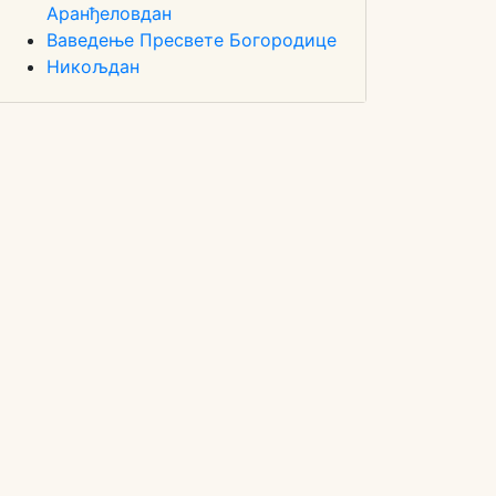
Аранђеловдан
Ваведење Пресвете Богородице
Никољдан