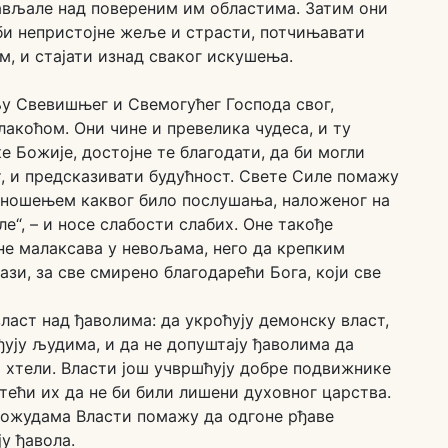
ављале над повереним им областима. Затим они
би непристојне жеље и страсти, потчињавати
м, и стајати изнад сваког искушења.
љу Свевишњег и Свемогућег Господа свог,
 лакоћом. Они чине и превелика чудеса, и ту
е Божије, достојне те благодати, да би могли
, и предсказивати будућност. Свете Силе помажу
у ношењем каквог било послушања, наложеног на
ле“, – и носе слабости слабих. Оне такође
не малаксава у невољама, него да крепким
ази, за све смирено благодарећи Бога, који све
власт над ђаволима: да укроћују демонску власт,
ђују људима, и да не допуштају ђаволима да
 хтели. Власти још учвршћују добре подвижнике
ећи их да не би били лишени духовног царства.
 пожудама Власти помажу да одгоне рђаве
ју ђавола.