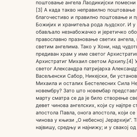
поштовање ангела Лаодикијски помесни 
[3] А када такво неправилно поштовање 
благочестиво и правилно поштовање и п
Божијих и хранитеља рода људског. И у т
обављало незнабожачко и јеретичко обо
православно празновање светих ангела,
светим ангелима. Тако у Хони, над чудо
предиван храм у име светог Архистратиг
Архистратиг Михаил светом Архипу.[4] 
светог Александра патријарха Александр
Васељенски Сабор, Никејски, би устано
Михаила и осталих Бестелесних Сила Не
новембру? Зато што новембар представљ
марту сматра се да је било створење све
девет чинова ангелских, који су најпре 
апостола Павла, онога апостола, који се 
чинова у књизи „О небесној Јерархији“. Т
највишу, средњу и најнижу; и у свакој од