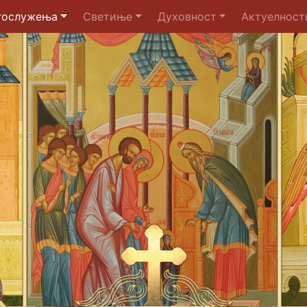
гослужења
Светиње
Духовност
Актуелност