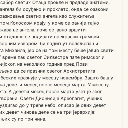
сабор светих Отаца прокле и предаде анатеми.
ангела би осуђено и проклето, онда се озакони
разновање светих ангела као служитеља
ом Колоском крају, у коме се раније тајно
жавање ангела, поче се јавно вршити
 и стадоше се подизати прекрасни храмови
творним извором, би подигнут велељепан и
а Михаила, јер се на том месту беше јавио свети
У време пак светог Силвестра папе римског и
ијског, на неколико година пред Први
вљено да се празник светог Архистратига
беских празнује у месецу новембру. Зашто баш у
а девети месец после месеца марта. У месецу
та. А девети месец после марта узет је због
створени. Свети Дионисије Ареопагит, ученик
уздигао до у треће небо, описао је ових девет
их девет чинова деле се на три јерархије:
 њих су по три чина.