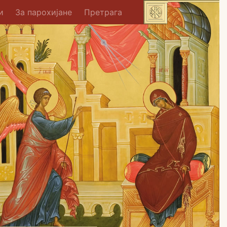
и
За парохијане
Претрага