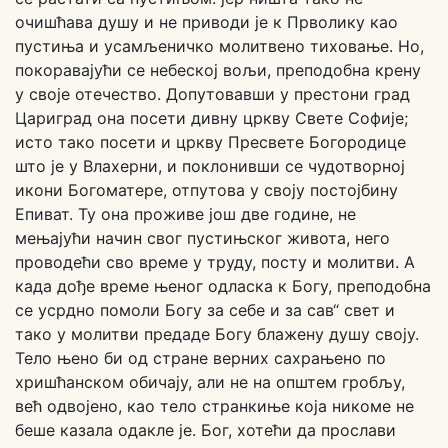
очишћава душу и не приводи је к Прволику као
пустиња и усамљеничко молитвено тиховање. Но,
покоравајући се небеској вољи, преподобна крену
у своје отечество. Допутовавши у престони град
Цариград она посети дивну цркву Свете Софије;
исто тако посети и цркву Пресвете Богородице
што је у Влахерни, и поклонивши се чудотворној
икони Богоматере, отпутова у своју постојбину
Епиват. Ту она проживе још две године, не
мењајући начин свог пустињског живота, него
проводећи сво време у труду, посту и молитви. А
када дође време њеног одласка к Богу, преподобна
се усрдно помоли Богу за себе и за сав“ свет и
тако у молитви предаде Богу блажену душу своју.
Тело њено би од стране верних сахрањено по
хришћанском обичају, али не на општем гробљу,
већ одвојено, као тело странкиње која никоме не
беше казала одакле је. Бог, хотећи да прослави