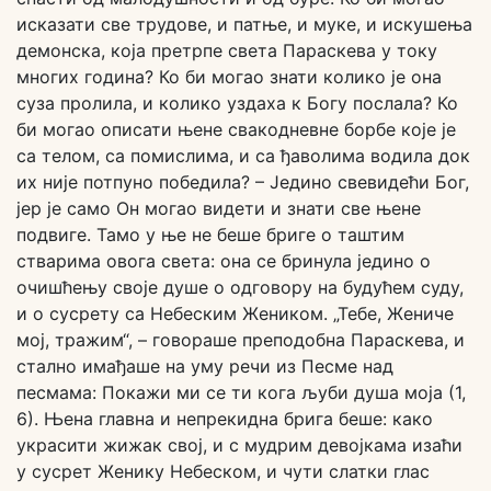
исказати све трудове, и патње, и муке, и искушења
демонска, која претрпе света Параскева у току
многих година? Ко би могао знати колико је она
суза пролила, и колико уздаха к Богу послала? Ко
би могао описати њене свакодневне борбе које је
са телом, са помислима, и са ђаволима водила док
их није потпуно победила? – Једино свевидећи Бог,
јер је само Он могао видети и знати све њене
подвиге. Тамо у ње не беше бриге о таштим
стварима овога света: она се бринула једино о
очишћењу своје душе о одговору на будућем суду,
и о сусрету са Небеским Жеником. „Тебе, Жениче
мој, тражим“, – говораше преподобна Параскева, и
стално имађаше на уму речи из Песме над
песмама: Покажи ми се ти кога љуби душа моја (1,
6). Њена главна и непрекидна брига беше: како
украсити жижак свој, и с мудрим девојкама изаћи
у сусрет Женику Небеском, и чути слатки глас