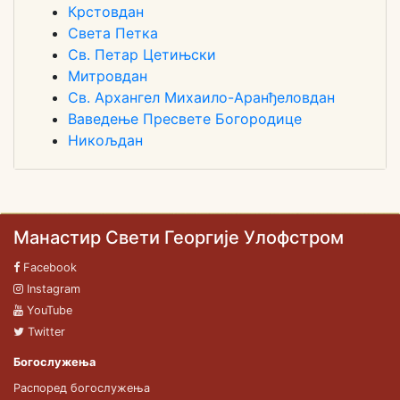
Крстовдан
Света Петка
Св. Петар Цетињски
Митровдан
Св. Архангел Михаило-Аранђеловдан
Ваведење Пресвете Богородице
Никољдан
Манастир Свети Георгије Улофстром
Facebook
Instagram
YouTube
Twitter
Богослужења
Распоред богослужења