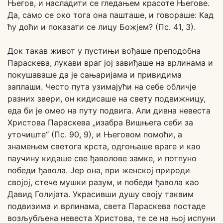
Његов, и насладити се гледањем красоте Његове.
Да, само се око тога она пашташе, и говораше: Кад
ћу доћи и показати се лицу Божјем? (Пс. 41, 3).
Док такав живот у пустињи вођаше преподобна
Параскева, лукави враг јој завиђаше на врлинама и
покушаваше да је сањаријама и привидима
заплаши. Често пута узимајући на себе обличје
разних звери, он кидисаше на свету подвижницу,
еда би је омео на путу подвига. Али дивна невеста
Христова Параскева „изабра Вишњега себи за
уточиште“ (Пс. 90, 9), и Његовом помоћи, а
знамењем светога крста, одгоњаше враге и као
паучину кидаше све ђаволове замке, и потпуно
победи ђавола. Јер она, при женској природи
својој, стече мушки разум, и победи ђавола као
Давид Голијата. Украсивши душу своју таквим
подвизима и врлинама, света Параскева постаде
возљубљена невеста Христова, те се на њој испуни