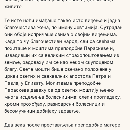
живите.
Те исте ноћи имађаше такво исто виђење и једна
благочестива жена, по имену Јевтимија. Сутрадан
они обоје испричаше свима о својим виђењима.
Када то чу благочестиви народ, сви са свећама
похиташе к моштима преподобне Параскеве и,
извадивши их са великим страхопоштовањем из
земље, радоваху им се као неком скупоценом
благу. Свете мошти бише свечано положене у
цркви светих и свехвалних апостола Петра и
Павла, у Епивату. Молитвама преподобне
Параскеве даваху се од светих моштију њених
многа исцељења болесницима: слепи прогледаху,
хроми прохођаху, разноврсни болесници и
бесомучници добијаху здравље.
Два века после престављења преподобне матере