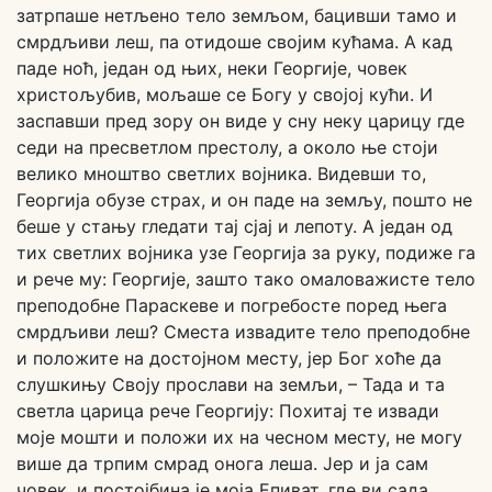
затрпаше нетљено тело земљом, бацивши тамо и
смрдљиви леш, па отидоше својим кућама. А кад
паде ноћ, један од њих, неки Георгије, човек
христољубив, мољаше се Богу у својој кући. И
заспавши пред зору он виде у сну неку царицу где
седи на пресветлом престолу, а около ње стоји
велико мноштво светлих војника. Видевши то,
Георгија обузе страх, и он паде на земљу, пошто не
беше у стању гледати тај сјај и лепоту. А један од
тих светлих војника узе Георгија за руку, подиже га
и рече му: Георгије, зашто тако омаловажисте тело
преподобне Параскеве и погребосте поред њега
смрдљиви леш? Сместа извадите тело преподобне
и положите на достојном месту, јер Бог хоће да
слушкињу Своју прослави на земљи, – Тада и та
светла царица рече Георгију: Похитај те извади
моје мошти и положи их на чесном месту, не могу
више да трпим смрад онога леша. Јер и ја сам
човек, и постојбина је моја Епиват, где ви сада