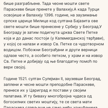
бише разграбљене. Тада чеоне мошти свете
Параскеве бише пренете у Валахију.А када Турци
освојише и Валахију 1396. године, на заузимање
српске царице Милице код султана Бајазита ове
свете мошти бише пренесене у Србију у Београд.У
Београду је затим подигнута црква Свете Петке
која и до данас постоји (у Калемегданској тврђави),
у којој се налази и извор Св. Петке са чудотворном
водицом. Побожни Београђани и други верници
одлазе често, а особито петком, у храм и на извор
Св. Петке и добијају од ње благодатну помоћ по
вери својој.
Године 1521. султан Сулејман II, заузевши Београд,
заплени и чесне мошти преподобне Параскеве,
пренесе их у Цариград и постави у својим
палатама. И ту биваху многобројна чудеса од
богосилних светих моштију, те се света мати
Параскева слављаше не само међу хришћанима