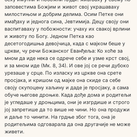
заповестима Божјим и живот свој украшаваху
милостињом и добрим делима. Осим Петке они
имађаху и једнога сина, Јевтимија. Децу своју они
васпитаваху у побожности: учаху их свакој врлини
и животу по Богу. Једном Петка као
десетогодишња девојчица, када с мајком беше у
цркви, чу речи Божанског Еванђеља: Ко хоће за
мном да иде нека се одрече себе и узме крст свој,
и за мном иде (Мк. 8, 34). И ове јој се речи дубоко
урезаше у срце. По изласку из цркве она срете
просјака, и кришом од мајке она скиде са себе
своју скупоцену хаљину и даде је просјаку, a caма
обуче његове дроњке. Када дође дома и родитељи
је угледаше у дроњцима, они је изгрдише и строго
јој запретише да то више не чини. Но она продужи
и даље то чинити. На грдње због тога, она је
родитељима одговарала да она другачије не може
живети.