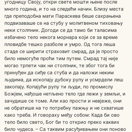
угодницу Своју, откри свете мошти њене после
много година, и то на следећи начин. Близу места
где преподобна мати Параскева беше сахрањена
подвизаваше се на стубу у молитвеном тиховању
неки столпник. Догоди се да тамо би таласима
избачено тело некога морнара који се за време
пловидбе тешко разболе и умро. Од тога леша
стаде се ширити страховит смрад, да је просто
било немогуће проћи тим путем. Смрад тај није
могао трпети чак ни столпник, те због тога би
принуђен да сиђе са стуба и да наложи неким
људима, да ископају дубоку рупу и усмрдели леш
закопају. Копајући рупу ти људи, по промислу
Божјем, нађоше нетљено тело где лежи у земљи, и
зачудише се томе. Али као прости и невјеже, они
не обратише на то потребну пажњу и не схватише
како треба. И говораху међу собом: Када би ово
тело било свето, Бог би то открио преко каквих
било чудеса. – Са таквим расуђивањем они поново