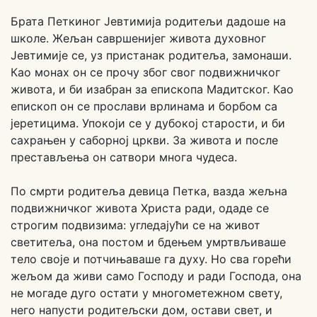
Брата Петкиног Јевтимија родитељи дадоше на
школе. Жељан савршенијег живота духовног
Јевтимије се, уз пристанак родитеља, замонаши.
Као монах он се прочу због свог подвижничког
живота, и би изабран за епископа Мадитског. Као
епископ он се прослави врлинама и борбом са
јеретицима. Упокоји се у дубокој старости, и би
сахрањен у саборној цркви. За живота и после
престављења он сатвори многа чудеса.
По смрти родитеља девица Петка, вазда жељна
подвижничког живота Христа ради, одаде се
строгим подвизима: угледајући се на живот
светитеља, она постом и бдењем умртвљиваше
тело своје и потчињаваше га духу. Но сва горећи
жељом да живи само Господу и ради Господа, она
не могаде дуго остати у многометежном свету,
него напусти родитељски дом, остави свет, и