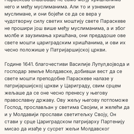
него и међу муслиманима. Али то и узнемири
муслимане, и они бојећи се да се вера у
чудотворну силу светих моштију свете Параскеве
не прошири још више међу муслиманима, а и због
молбе и заузимања хришћана, они предадоше ове
свете мошти цариградским хришћанима, и ови их
чесно положише у Патријаршијској цркви.
Године 1641. благочестиви Василије Лупул,војвода и
господар земље Молдавске, добивши вест да се
свете мошти преподобне Параскеве налазе у
патријаршијској цркви у Цариграду, свим срцем
жељаше да се оне чесно пренесу у његову
православну државу. Ову жељу његову потпоможе
Господ, прослављан у светима Својим, и желећи да
и у Молдавији прослави светитељку Своју, Он
стави у срце Цариградском патријарху Партенију
мисао да изађе у сусрет жељи Молдавског