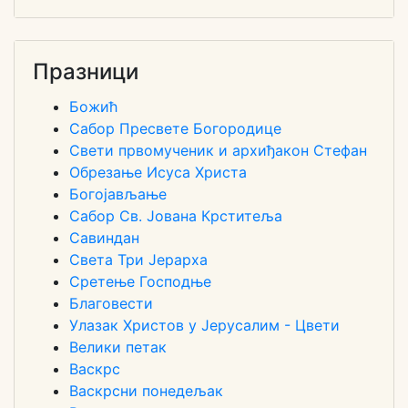
Празници
Божић
Сабор Пресвете Богородице
Свети првомученик и архиђакон Стефан
Обрезање Исуса Христа
Богојављање
Сабор Св. Јована Крститеља
Савиндан
Света Три Јерарха
Сретење Господње
Благовести
Улазак Христов у Јерусалим - Цвети
Велики петак
Васкрс
Васкрсни понедељак