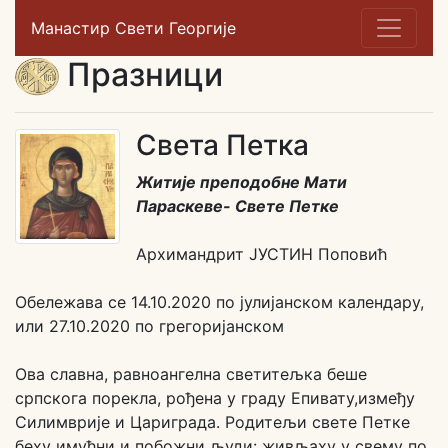
Манастир Свети Георгије
Празници
Света Петка
Житије преподобне Мати
Параскеве- Свете Петке
Архимандрит ЈУСТИН Поповић
Обележава се 14.10.2020 по јулијанском календару,
или 27.10.2020 по грегоријанском
Ова славна, равноангелна светитељка беше
српскога порекла, рођена у граду Епивату,између
Силимврије и Цариграда. Родитељи свете Петке
беху имућни и побожни људи: живљаху у свему по