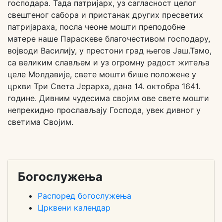
господара. Тада патријарх, уз сагласност целог
свештеног сабора и пристанак других пресветих
патријараха, посла чеоне мошти преподобне
матере наше Параскеве благочестивом господару,
војводи Василију, у престони град његов Јаш.Тамо,
са великим слављем и уз огромну радост житеља
целе Молдавије, свете мошти бише положене у
цркви Три Света Јерарха, дана 14. октобра 1641.
године. Дивним чудесима својим ове свете мошти
непрекидно прослављају Господа, увек дивног у
светима Својим.
Богослужења
Распоред богослужења
Црквени календар