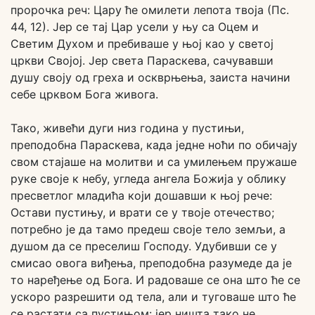
пророчка реч: Цару ће омилети лепота твоја (Пс.
44, 12). Јер се тај Цар усели у њу са Оцем и
Светим Духом и пребиваше у њој као у светој
цркви Својој. Јер света Параскева, сачувавши
душу своју од греха и оскврњења, заиста начини
себе црквом Бога живога.
Тако, живећи дуги низ година у пустињи,
преподобна Параскева, када једне ноћи по обичају
свом стајаше на молитви и са умилењем пружаше
руке своје к небу, угледа ангела Божија у облику
пресветлог младића који дошавши к њој рече:
Остави пустињу, и врати се у твоје отечество;
потребно је да тамо предеш своје тело земљи, а
душом да се преселиш Господу. Удубивши се у
смисао овога виђења, преподобна разумеде да је
то наређење од Бога. И радоваше се она што ће се
ускоро разрешити од тела, али и туговаше што ће
се растати са пустињом: јер ништа тако не