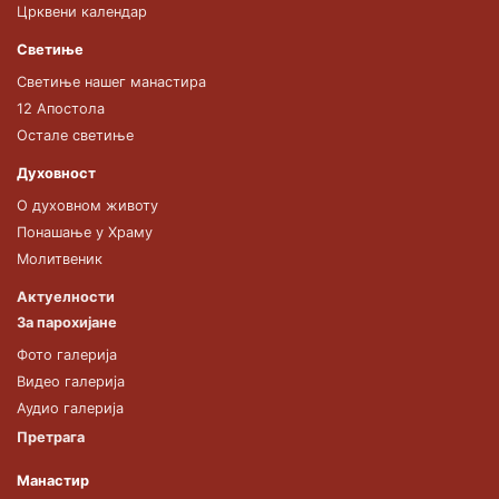
Црквени календар
Светиње
Светиње нашег манастира
12 Апостола
Остале светиње
Духовност
О духовном животу
Понашање у Храму
Молитвеник
Актуелности
За парохијане
Фото галерија
Видео галерија
Аудио галерија
Претрага
Манастир