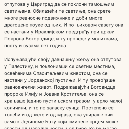
отпутова у Цариград да се поклони тамошњим
светињама. Обилазећи те светиње, она срете
многе ревносне подвижнике и доби многе
драгоцене поуке од њих. И по њиховом савету она
се настани у Ираклијском предграђу при цркви
Покрова Богородице, и ту проведе у молитвама,
посту и сузама пет година.
Испуњавајући своју давнашњу жељу она отпутова
у Палестину, и поклонивши се светим местима,
освећенима Спаситељевим животом, она се
настани у Јорданској пустињи. И ту провођаше
равноангелни живот. Подражавајући Боговидца
пророка Илију и Јована Крститеља, она се
храњаше једино пустињском травом, у врло малој
количини, и то по заласку сунца. Постепено се
топећи и од жеге и од мраза, она упираше очи
само к Јединоме Боту који смирене срцем може
спасти од малодушности и од буре. Ко би могао