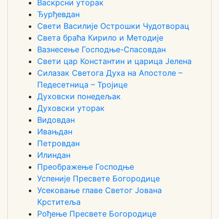
Васкрсни уторак
Ђурђевдан
Свети Василије Острошки Чудотворац
Света браћа Кирило и Методије
Вазнесење Господње-Спасовдан
Свети цар Константин и царица Јелена
Силазак Светога Духа на Апостоле –
Педесетница – Тројице
Духовски понедељак
Духовски уторак
Видовдан
Ивањдан
Петровдан
Илиндан
Преображење Господње
Успеније Пресвете Богородице
Усековање главе Светог Јована
Крститеља
Рођење Пресвете Богородице