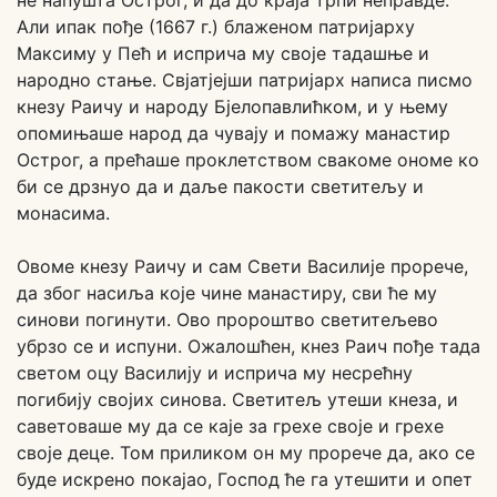
не напушта Острог, и да до краја трпи неправде.
Али ипак пође (1667 г.) блаженом патријарху
Максиму у Пећ и исприча му своје тадашње и
народно стање. Свјатјејши патријарх написа писмо
кнезу Раичу и народу Бјелопавлићком, и у њему
опомињаше народ да чувају и помажу манастир
Острог, а прећаше проклетством свакоме ономе ко
би се дрзнуо да и даље пакости светитељу и
монасима.
Овоме кнезу Раичу и сам Свети Василије прорече,
да због насиља које чине манастиру, сви ће му
синови погинути. Ово пророштво светитељево
убрзо се и испуни. Ожалошћен, кнез Раич пође тада
светом оцу Василију и исприча му несрећну
погибију својих синова. Светитељ утеши кнеза, и
саветоваше му да се каје за грехе своје и грехе
своје деце. Том приликом он му прорече да, ако се
буде искрено покајао, Господ ће га утешити и опет