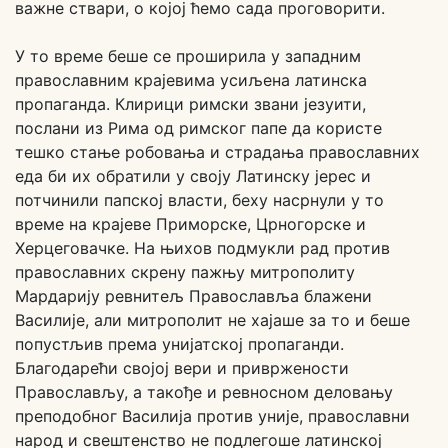
важне ствари, о којој ћемо сада проговорити.
У то време беше се проширила у западним
православним крајевима усиљена латинска
пропаганда. Клирици римски звани језуити,
послани из Рима од римског папе да користе
тешко стање робовања и страдања православних
еда би их обратили у своју Латинску јерес и
потчинили папској власти, беху насрнули у то
време на крајеве Приморске, Црногорске и
Херцеговачке. На њихов подмукли рад против
православних скрену пажњу митрополиту
Мардарију ревнитељ Православља блажени
Василије, али митрополит не хајаше за то и беше
попустљив према унијатској пропаганди.
Благодарећи својој вери и привржености
Православљу, а такође и ревносном деловању
преподобног Василија против уније, православни
народ и свештенство не подлегоше латинској