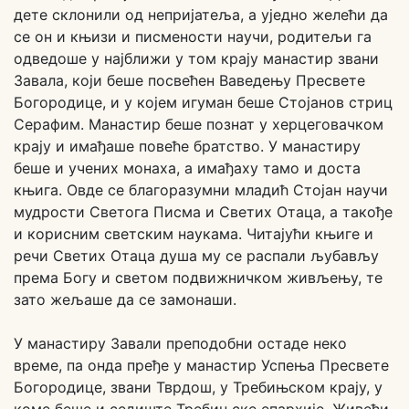
дете склонили од непријатеља, а уједно желећи да
се он и књизи и писмености научи, родитељи га
одведоше у најближи у том крају манастир звани
Завала, који беше посвећен Ваведењу Пресвете
Богородице, и у којем игуман беше Стојанов стриц
Серафим. Манастир беше познат у херцеговачком
крају и имађаше повеће братство. У манастиру
беше и учених монаха, а имађаху тамо и доста
књига. Овде се благоразумни младић Стојан научи
мудрости Светога Писма и Светих Отаца, а такође
и корисним светским наукама. Читајући књиге и
речи Светих Отаца душа му се распали љубављу
према Богу и светом подвижничком живљењу, те
зато жељаше да се замонаши.
У манастиру Завали преподобни остаде неко
време, па онда пређе у манастир Успења Пресвете
Богородице, звани Тврдош, у Требињском крају, у