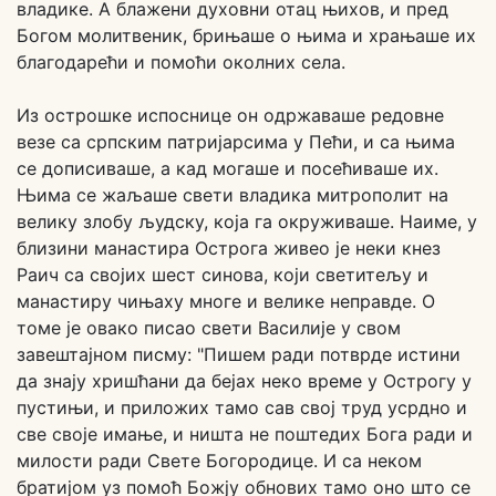
владике. А блажени духовни отац њихов, и пред
Богом молитвеник, брињаше о њима и храњаше их
благодарећи и помоћи околних села.
Из острошке испоснице он одржаваше редовне
везе са српским патријарсима у Пећи, и са њима
се дописиваше, а кад могаше и посећиваше их.
Њима се жаљаше свети владика митрополит на
велику злобу људску, која га окруживаше. Наиме, у
близини манастира Острога живео је неки кнез
Раич са својих шест синова, који светитељу и
манастиру чињаху многе и велике неправде. О
томе је овако писао свети Василије у свом
завештајном писму: "Пишем ради потврде истини
да знају хришћани да бејах неко време у Острогу у
пустињи, и приложих тамо сав свој труд усрдно и
све своје имање, и ништа не поштедих Бога ради и
милости ради Свете Богородице. И са неком
братијом уз помоћ Божју обнових тамо оно што се