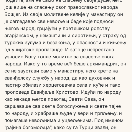
подвиге, али не само на спасењу своје душе, него
још више на спасењу свог православног народа
Божјег. Из своје молитвене келије у манастиру он
је сагледавао све невоље и беде које подноси
његов народ, грцајући у претешком ропству
агарјанском, у немаштини и сиротињи, у страху од
турских зулума и безакоња, у опасности и кињењу
од унијатске пропаганде. И зато је непрестано
узносио Богу топле молитве за спасење свога
народа. Иако у то време већ беше архимандрит, он
се не заустави само у манастиру, него крете на
еванђелску службу у народ, да као духовник и
пастир обилази херцеговачка села и куће и тако
проповеда Еванђеље Христово. Идући по народу
као некада његов праотац Свети Сава, он
свршаваше сва света богослужења и свете тајне
по народу, и храбраше људе у вери и трпљењу, и
помагаше невољнима и уцвељенима. Под именом
"рајина богомољца", како су га Турци звали, он