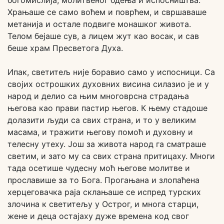
богомислија, молитвеног бдења и испосништва.
Храњаше се само воћем и поврћем, и свршаваше
метанија и остале подвиге монашког живота.
Телом бејаше сув, а лицем жут као восак, и сав
беше храм Пресветога Духа.
Ипак, светитељ није боравио само у испосници. Са
својих острошких духовних висина силазио је и у
народ и делио са њим многоврсна страдања
његова као прави пастир његов. К њему стадоше
долазити људи са свих страна, и то у великим
масама, и тражити његову помоћ и духовну и
телесну утеху. Још за живота народ га сматраше
светим, и зато му са свих страна притицаху. Многи
тада осетише чудесну моћ његове молитве и
прославише за то Бога. Прогањана и злопаћена
херцеговачка раја склањаше се испред турских
злочина к светитељу у Острог, и многа старци,
жене и деца остајаху дуже времена код свог