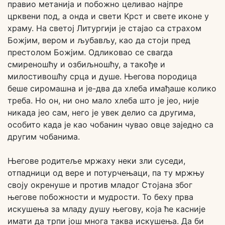
правио метанија и побожно целивао најпре
црквени под, а онда и свети Крст и свете иконе у
храму. На светој Литургији је стајао са страхом
Божјим, вером и љубављу, као да стоји пред
престолом Божјим. Одликовао се свагда
смиреношћу и озбиљношћу, а такође и
милостивошћу срца и душе. Његова породица
беше сиромашна и је-два да хлеба имађаше колико
треба. Но он, ни оно мало хлеба што је јео, није
никада јео сам, него је увек делио са другима,
особито када је као чобанин чувао овце заједно са
другим чобанима.
Његове родитеље мржаху неки зли суседи,
отпадници од вере и потурчењаци, па ту мржњу
своју окренуше и против младог Стојана због
његове побожности и мудрости. То беху прва
искушења за младу душу његову, која ће касније
имати да трпи још многа таква искушења. Да би