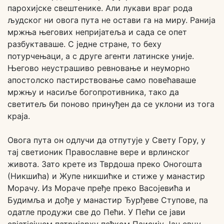
парохијске свештенике. Али лукави враг рода
људског ни овога пута не остави га на миру. Ранија
мржња његових непријатеља и сада се опет
разбуктаваше. С једне стране, то беху
потурчењаци, а с друге агенти латинске уније.
Његово неустрашиво ревновање и неуморно
апостолско пастирствовање само повећаваше
мржњу и насиље богопротивника, тако да
светитељ би поново принуђен да се уклони из тога
краја.
Овога пута он одлучи да отпутује у Свету Гору, у
тај светионик Православне вере и врлинског
живота. Зато крете из Тврдоша преко Оногошта
(Никшића) и Жупе никшићке и стиже у манастир
Морачу. Из Мораче пређе преко Васојевића и
Будимља и дође у манастир Ђурђеве Ступове, па
одатле продужи све до Пећи. У Пећи се јави