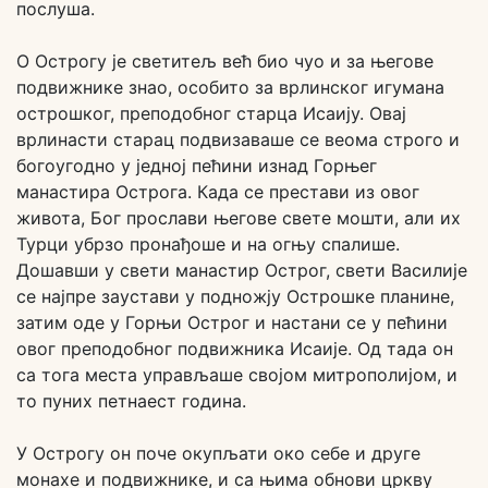
послуша.
О Острогу је светитељ већ био чуо и за његове
подвижнике знао, особито за врлинског игумана
острошког, преподобног старца Исаију. Овај
врлинасти старац подвизаваше се веома строго и
богоугодно у једној пећини изнад Горњег
манастира Острога. Када се престави из овог
живота, Бог прослави његове свете мошти, али их
Турци убрзо пронађоше и на огњу спалише.
Дошавши у свети манастир Острог, свети Василије
се најпре заустави у подножју Острошке планине,
затим оде у Горњи Острог и настани се у пећини
овог преподобног подвижника Исаије. Од тада он
са тога места управљаше својом митрополијом, и
то пуних петнаест година.
У Острогу он поче окупљати око себе и друге
монахе и подвижнике, и са њима обнови цркву