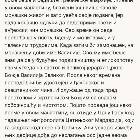
коме беше и седиште Требињске епархије. Живећи
у овом манастиру, блажени још више заволе
монашки живот и зато увећа своје подвиге, јер
сада коначно одлучи да овде прими свети и
анђеоски чин монашки. Сво време он овде
провођаше у посту, бдењу и молитвама, и у
телесним трудовима. Када затим би замонашен, на
монашењу доби име Василије. Ово му име беше
знак да се у будућем подвижништву и епископству
свом угледа на светог и великој јерарха Цркве
Божје Василија Великог. После неког времена
преподобни би удостојен и ђаконског и
свештеничког чина. И служаше од тада пред
престолом и жртвеником Божјим са сваком
побожношћу и чистотом. Пошто проведе још неко
време у овом манастиру, он отиде у Црну Гору код
тадашњег митрополита Цетињског Мардарија, који
га задржа код себе на Цетињу. Али ускоро између
њих двојице дође до неслагања око једне веома