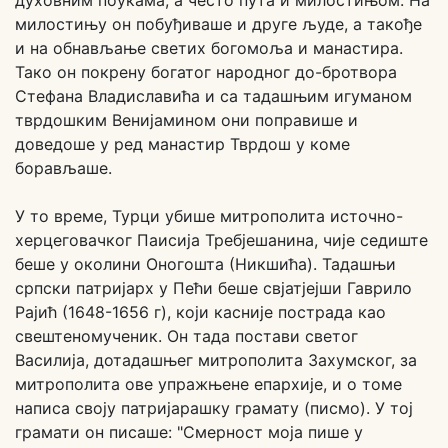
духовним поукама, а често пута и милостињом. На
милостињу он побуђиваше и друге људе, а такође
и на обнављање светих богомоља и манастира.
Тако он покрену богатог народног до-бротвора
Стефана Владиславића и са тадашњим игуманом
тврдошким Венијамином они поправише и
доведоше у ред манастир Тврдош у коме
борављаше.
У то време, Турци убише митрополита источно-
херцеговачког Паисија Требјешанина, чије седиште
беше у околини Оногошта (Никшића). Тадашњи
српски патријарх у Пећи беше свјатјејши Гаврило
Рајић (1648-1656 г), који касније пострада као
свештеномученик. Он тада постави светог
Василија, дотадашњег митрополита Захумског, за
митрополита ове упражњене епархије, и о томе
написа своју патријарашку грамату (писмо). У тој
грамати он писаше: "Смерност моја пише у