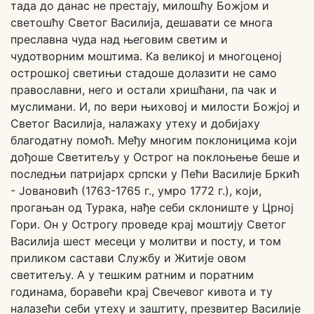
тада до данас не престају, милошћу Божјом и
светошћу Светог Василија, дешавати се многа
преславна чуда над његовим светим и
чудотворним моштима. Ка великој и многоценој
острошкој светињи стадоше долазити не само
православни, него и остали хришћани, па чак и
муслимани. И, по вери њиховој и милости Божјој и
Светог Василија, налажаху утеху и добијаху
благодатну помоћ. Међу многим поклоницима који
дођоше Светитељу у Острог на поклоњење беше и
последњи патријарх српски у Пећи Василије Бркић
- Јовановић (1763-1765 г., умро 1772 г.), који,
прогањан од Турака, нађе себи склониште у Црној
Гори. Он у Острогу проведе крај моштију Светог
Василија шест месеци у молитви и посту, и том
приликом састави Службу и Житије овом
светитељу. А у тешким ратним и поратним
годинама, боравећи крај Свечевог кивота и ту
налазећи себи утеху и заштиту, презвитер Василије