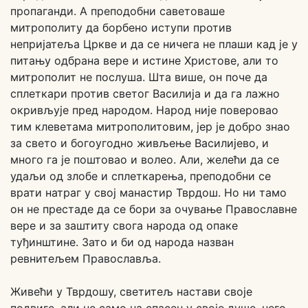
пропаганди. А преподобни саветоваше
митрополиту да борбено иступи против
непријатеља Цркве и да се ничега не плаши кад је у
питању одбрана вере и истине Христове, али то
митрополит не послуша. Шта више, он поче да
сплеткари против светог Василија и да га лажно
окривљује пред народом. Народ није поверовао
тим клеветама митрополитовим, јер је добро знао
за свето и богоугодно живљење Василијево, и
много га је поштовао и волео. Али, желећи да се
удаљи од злобе и сплеткарења, преподобни се
врати натраг у свој манастир Тврдош. Но ни тамо
он не престаде да се бори за очување Православне
вере и за заштиту свога народа од опаке
туђинштине. Зато и би од народа назван
ревнитељем Православља.
Живећи у Тврдошу, светитељ настави своје