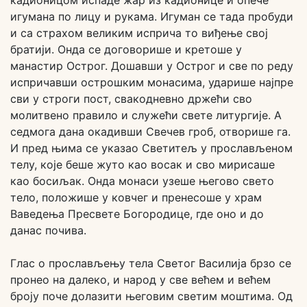
кадионицом испаде жар из кадионице и опече
игумана по лицу и рукама. Игуман се тада пробуди
и са страхом великим исприча то виђење свој
братији. Онда се договорише и кретоше у
манастир Острог. Дошавши у Острог и све по реду
испричавши острошким монасима, ударише најпре
сви у строги пост, свакодневно држећи сво
молитвено правило и служећи свете литургије. А
седмога дана окадивши Свечев гроб, отворише га.
И пред њима се указао Светитељ у прослављеном
телу, које беше жуто као восак и сво мирисаше
као босиљак. Онда монаси узеше његово свето
тело, положише у ковчег и пренесоше у храм
Ваведења Пресвете Богородице, где оно и до
данас почива.
Глас о прослављењу тела Светог Василија брзо се
пронео на далеко, и народ у све већем и већем
броју поче долазити његовим светим моштима. Од