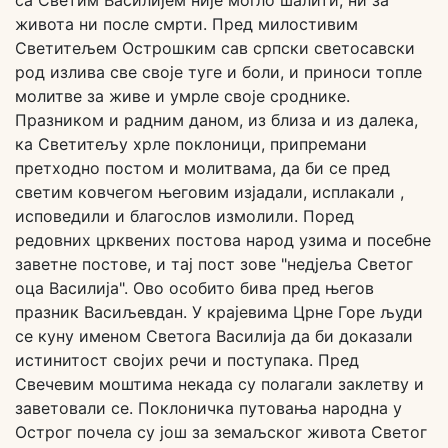
са Светим Василијем није могло шалити, ни за
живота ни после смрти. Пред милостивим
Светитељем Острошким сав српски светосавски
род излива све своје туге и боли, и приноси топле
молитве за живе и умрле своје сроднике.
Празником и радним даном, из близа и из далека,
ка Светитељу хрле поклоници, припремани
претходно постом и молитвама, да би се пред
светим ковчегом његовим изјадали, исплакали ,
исповедили и благослов измолили. Поред
редовних црквених постова народ узима и посебне
заветне постове, и тај пост зове "недјеља Светог
оца Василија". Ово особито бива пред његов
празник Васиљевдан. У крајевима Црне Горе људи
се куну именом Светога Василија да би доказали
истинитост својих речи и поступака. Пред
Свечевим моштима некада су полагали заклетву и
заветовали се. Поклоничка путовања народна у
Острог почела су још за земаљског живота Светог