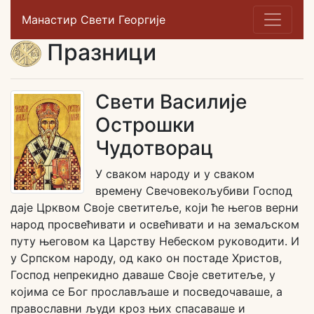
Манастир Свети Георгије
Празници
Свети Василије
Острошки
Чудотворац
У сваком народу и у сваком
времену Свечовекољубиви Господ
даје Црквом Своје светитеље, који ће његов верни
народ просвећивати и освећивати и на земаљском
путу његовом ка Царству Небеском руководити. И
у Српском народу, од како он постаде Христов,
Господ непрекидно даваше Своје светитеље, у
којима се Бог прослављаше и посведочаваше, а
православни људи кроз њих спасаваше и