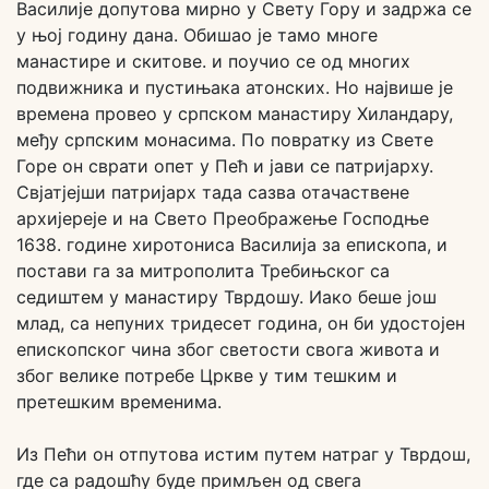
Василије допутова мирно у Свету Гору и задржа се
у њој годину дана. Обишао је тамо многе
манастире и скитове. и поучио се од многих
подвижника и пустињака атонских. Но највише је
времена провео у српском манастиру Хиландару,
међу српским монасима. По повратку из Свете
Горе он сврати опет у Пећ и јави се патријарху.
Свјатјејши патријарх тада сазва отачаствене
архијереје и на Свето Преображење Господње
1638. године хиротониса Василија за епископа, и
постави га за митрополита Требињског са
седиштем у манастиру Тврдошу. Иако беше још
млад, са непуних тридесет година, он би удостојен
епископског чина због светости свога живота и
због велике потребе Цркве у тим тешким и
претешким временима.
Из Пећи он отпутова истим путем натраг у Тврдош,
где са радошћу буде примљен од свега