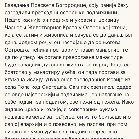
Ваведења Пресвете Богородице, коју раније беху
саградили претходни острошки подвижници.
Нешто касније он подиже и украси и црквицу
Часног и Животворног Крста у Острошкој стени,
која се затим и живописа и сачува се до данашњег
дана. Једном речју, он настојаше да се његова
Острошка пећина претвори у прави манастир, те
да по угледу на остале православне манастире
буде расадник духовног живота за народ. Када се
братство у манастиру увећа, он тада постави за
игумана Исаију, унука оног преподобног Исаије из
села Попа код Оногошта. Сам пак светитељ одаде
се овде најстрожијим подвизима, јер налагаше на
себе подвиг за подвигом, све тежи од тежега. Иако
зидаше цркве и келије, и сопственим рукама
ношаше камење за грађење, он уз то брињаше и о
својој епархији и о повереној му пастви, при том
никако не умањујући свој подвиг непрестаног