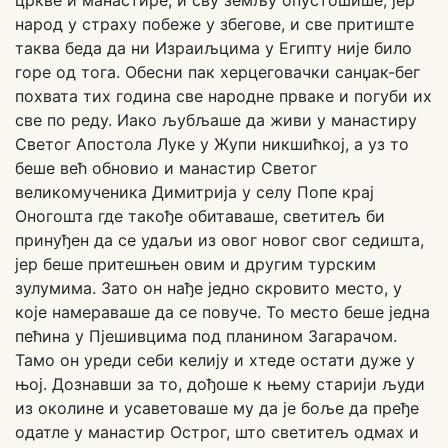
цркве и манастире, и сву земљу опустошише, јер
народ у страху побеже у збегове, и све притиште
таква беда да ни Израиљцима у Египту није било
горе од тога. Обесни пак херцеговачки санџак-бег
похвата тих година све народне прваке и погуби их
све по реду. Иако љубљаше да живи у манастиру
Светог Апостола Луке у Жупи никшићкој, а уз то
беше већ обновио и манастир Светог
великомученика Димитрија у селу Попе крај
Оногошта где такође обитаваше, светитељ би
принуђен да се удаљи из овог новог свог седишта,
јер беше притешњен овим и другим турским
зулумима. Зато он нађе једно скровито место, у
које намераваше да се повуче. То место беше једна
пећина у Пјешивцима под планином Загарачом.
Тамо он уреди себи келију и хтеде остати дуже у
њој. Дознавши за то, дођоше к њему старији људи
из околине и усаветоваше му да је боље да пређе
одатле у манастир Острог, што светитељ одмах и