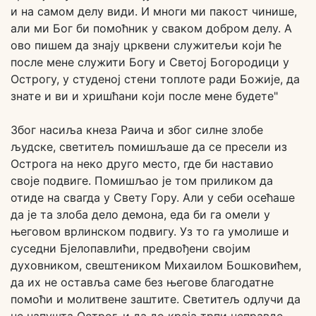
и на самом делу види. И многи ми пакост чинише,
али ми Бог би помоћник у сваком добром делу. А
ово пишем да знају црквени служитељи који ће
после мене служити Богу и Светој Богородици у
Острогу, у студеној стени топлоте ради Божије, да
знате и ви и хришћани који после мене будете"
Због насиља кнеза Раича и због силне злобе
људске, светитељ помишљаше да се пресели из
Острога на неко друго место, где би наставио
своје подвиге. Помишљао је том приликом да
отиде на свагда у Свету Гору. Али у себи осећаше
да је та злоба дело демона, еда би га омели у
његовом врлинском подвигу. Уз то га умолише и
суседни Бјелопавлићи, предвођени својим
духовником, свештеником Михаилом Бошковићем,
да их не оставља саме без његове благодатне
помоћи и молитвене заштите. Светитељ одлучи да