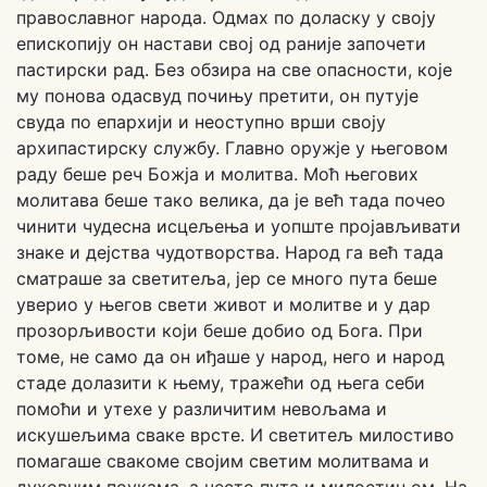
православног народа. Одмах по доласку у своју
епископију он настави свој од раније започети
пастирски рад. Без обзира на све опасности, које
му понова одасвуд почињу претити, он путује
свуда по епархији и неоступно врши своју
архипастирску службу. Главно оружје у његовом
раду беше реч Божја и молитва. Моћ његових
молитава беше тако велика, да је већ тада почео
чинити чудесна исцељења и уопште пројављивати
знаке и дејства чудотворства. Народ га већ тада
сматраше за светитеља, јер се много пута беше
уверио у његов свети живот и молитве и у дар
прозорљивости који беше добио од Бога. При
томе, не само да он иђаше у народ, него и народ
стаде долазити к њему, тражећи од њега себи
помоћи и утехе у различитим невољама и
искушељима сваке врсте. И светитељ милостиво
помагаше свакоме својим светим молитвама и