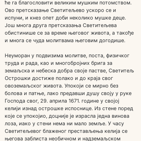
ће га благословити великим мушким потомством.
Ово претсказање Светитељево ускоро се и
испуни, и кнез опет доби неколико мушке деце.
Још многа друга претсказања Светитељева
обистинише се за време његовог живота, а такође
и многа се чуда молитвама његовим догодише.
Неуморан у подвизима молитве, поста, физичког
труда и рада, као и многобројних брига за
земаљска и небеска добра своје пастве, Светитељ
Острошки достиже полако и до краја свог
овоземаљског живота. Упокоји се мирно без
болова и патње, лако предавши душу своју у руке
Господа свог, 29. априла 1671. године у својој
келији изнад острошке испоснице. Из стене поред
које се упокојио, доцније је израсла једна винова
лоза, иако у стени нема ни мало земље. У часу
Светитељевог блаженог престављења келија се
његова заблиста необичном и надземаљском