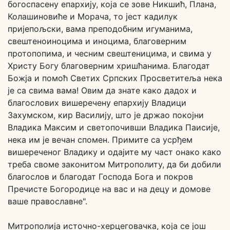
богоспасену епархију, која се зове Никшић, Плана,
Колашиновиће и Морача, то јест кадилук
пријепољски, вама преподобним игуманима,
свештеноиноцима и иноцима, благоверним
протопопима, и чесним свештеницима, и свима у
Христу Богу благоверним хришћанима. Благодат
Божја и помоћ Светих Српских Просветитеља нека
је са свима вама! Овим да знате како дадох и
благослових вишеречену епархију Владици
Захумском, кир Василију, што је држао покојни
Владика Максим и светопочивши Владика Паисије,
нека им је вечан спомен. Примите са усрђем
вишереченог Владику и одајите му част онако како
треба своме законитом Митрополиту, да би добили
благослов и благодат Господа Бога и покров
Пречисте Богородице на вас и на децу и домове
ваше православне".
Митрополија источно-херцеговачка, која се још