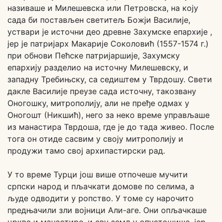
називаше и Милешевска или Петровска, на коју
сада би постављен светитељ Божји Василије,
уствари је источни део древне Захумске епархије ,
јер је патријарх Макарије Соколовић (1557-1574 г.)
при обнови Пећске патријаршије, Захумску
епархију разделио на источну Милешевску, и
западну Требињску, са седиштем у Тврдошу. Свети
дакле Василије преузе сада источну, такозвану
Оногошку, митрополију, али не пређе одмах у
Оногошт (Никшић), него за неко време управљаше
из манастира Тврдоша, где је до тада живео. После
тога он отиде сасвим у своју митрополију и
продужи тамо свој архипастирски рад.
У то време Турци још више отпочеше мучити
српски народ и пљачкати домове по селима, а
људе одводити у ропство. У томе су нарочито
предњачили зли војници Али-аге. Они опљачкаше