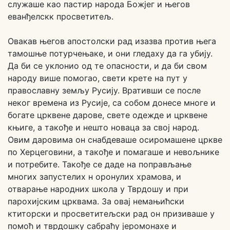
служаше као пастир народа Божјег и његов
еванђелскк просветитељ.
Овакав његов апостолски рад изазва против њега
тамошње потурчењаке, и они гледаху да га убију.
Да би се уклонио од те опасности, и да би свом
народу више помогао, свети крете на пут у
православну земљу Русију. Вративши се после
неког времена из Русије, са собом донесе многе и
богате црквене дарове, свете одежде и црквене
књиге, а такође и нешто новаца за свој народ.
Овим даровима он снабдеваше осиромашене цркве
по Херцеговини, а такође и помагаше и невољнике
и потребите. Такође се даде на поправљање
многих запустелих н оронулих храмова, и
отварање народних школа у Тврдошу и при
парохијским црквама. За овај немањићски
ктиторски и просветитељски рад он призиваше у
помоћ и тврдошку сабраћу јеромонахе и