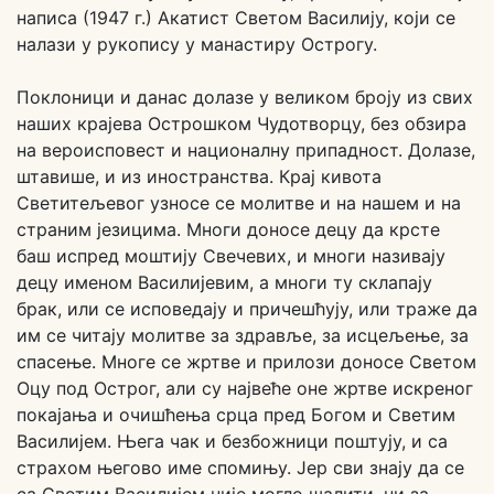
написа (1947 г.) Акатист Светом Василију, који се
налази у рукопису у манастиру Острогу.
Поклоници и данас долазе у великом броју из свих
наших крајева Острошком Чудотворцу, без обзира
на вероисповест и националну припадност. Долазе,
штавише, и из иностранства. Крај кивота
Светитељевог узносе се молитве и на нашем и на
страним језицима. Многи доносе децу да крсте
баш испред моштију Свечевих, и многи називају
децу именом Василијевим, а многи ту склапају
брак, или се исповедају и причешћују, или траже да
им се читају молитве за здравље, за исцељење, за
спасење. Многе се жртве и прилози доносе Светом
Оцу под Острог, али су највеће оне жртве искреног
покајања и очишћења срца пред Богом и Светим
Василијем. Њега чак и безбожници поштују, и са
страхом његово име спомињу. Јер сви знају да се