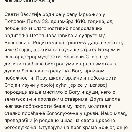
његово свето житије.
Свети Василије роди се у селу Мркоњић у
Поповом Пољу 28. децембра 1610. године, од
побожних и благочестивих православних
родитеља Петра Јовановића и супруге му
Анастасије. Родитељи на крштењу дадоше детету
име Стојан, а затим га научише страху Божјем и
свакој доброј мудрости. Блажени Стојан од
детињства беше бистрог ума и врло паметан, а
душом беше сав окренут ка Богу врлином
побожности. Прву школу врлине и побожности
Стојан изучи у својој кући, јер се у његовој
породици више мислило о Богу и души, него о
земаљским и пролазним стварима. Друга школа
његове побожности беше му пост, молитва и
стално похађање богослужења у цркви. Иако млад,
преподобни је редовно ишао на света црквена
богослужења. Ступајући на праг храма Божјег, он је