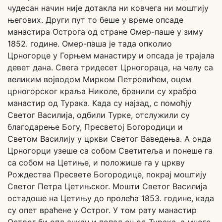
чудесан начин није дотакла ни ковчега ни моштију
његових. Други пут то беше у време опсаде
манастира Острога од стране Омер-паше у зиму
1852. године. Омер-паша је тада опколио
Црногорце у Горњем манастиру и опсада је трајала
девет дана. Свега тридесет Црногораца, на челу са
великим војводом Мирком Петровићем, оцем
црногорског краља Николе, бранили су храбро
манастир од Турака. Када су најзад, с помоћју
Светог Василија, одбили Турке, отслужили су
благодарење Богу, Пресветој Богородици и
Светом Василију у цркви Светог Ваведења. А онда
Црногорци узеше са собом Светитеља и понеше га
са собом на Цетиње, и положише га у цркву
Рождества Пресвете Богородице, покрај моштију
Светог Петра Цетињског. Мошти Светог Василија
остадоше на Цетињу до пролећа 1853. године, када
су опет враћене у Острог. У том рату манастир