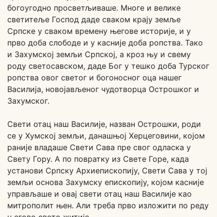
богоугодно просветљиваше. Многе и велике
светитеље Господ даде сваком крају земље
Српске у сваком времену његове историје, и у
прво доба слободе и у касније доба ропства. Тако
и Захумској земљи Српској, а кроз њу и свему
роду светосавском, даде Бог у тешко доба Турског
ропства овог светог и богоносног оца нашег
Василија, новојављеног чудотворца Острошког и
Захумског.
Свети отац наш Василије, назван Острошки, роди
се у Хумској земљи, данашњој Херцеговини, којом
раније владаше Свети Сава пре свог одласка у
Свету Гору. А по повратку из Свете Горе, када
установи Српску Архиепископију, Свети Сава у тој
земљи основа Захумску епископију, којом касније
управљаше и овај свети отац наш Василије као
митрополит њен. Али треба прво изложити по реду