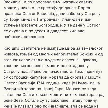
Василија , и по прослављењу његових светих
моштију никако не престају до данас. Поред
празника Светог Василија, дани сабора у Острогу
су Тројичин-дан, Петров-дан, Илин-дан и дан
Успења Пресвете Богародице. У те дане у Острог
се окупља и по десет и двадесет хиљада
побожних поклоника.
Као што Светитељ не имађаше мира за земаљског
живота, гоњен од многих непријатеља Божјих и од
главног непријатеља људског спасења - ђавола,
тако ни његове свете мошти не остадоше у
Острогу поштеђене од нечастивога. Тако, први пут
су острошки калуђери морали да скривају мошти
Светог Василија 1714. године, када је Нуман-паша
Ћуприлић харао по Црној Гори. Монаси су тада
закопали Светитељеве мошти ниже манастира крај
реке Зете. Остале су ту закопане читаву годину.
Река је плавила ово почивалиште, али се вода на