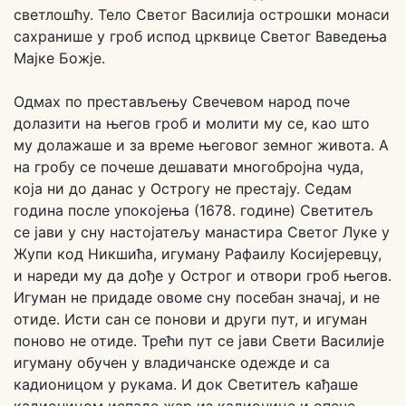
светлошћу. Тело Светог Василија острошки монаси
сахранише у гроб испод црквице Светог Ваведења
Мајке Божје.
Одмах по престављењу Свечевом народ поче
долазити на његов гроб и молити му се, као што
му долажаше и за време његовог земног живота. А
на гробу се почеше дешавати многобројна чуда,
која ни до данас у Острогу не престају. Седам
година после упокојења (1678. године) Светитељ
се јави у сну настојатељу манастира Светог Луке у
Жупи код Никшића, игуману Рафаилу Косијеревцу,
и нареди му да дође у Острог и отвори гроб његов.
Игуман не придаде овоме сну посебан значај, и не
отиде. Исти сан се понови и други пут, и игуман
поново не отиде. Трећи пут се јави Свети Василије
игуману обучен у владичанске одежде и са
кадионицом у рукама. И док Светитељ кађаше