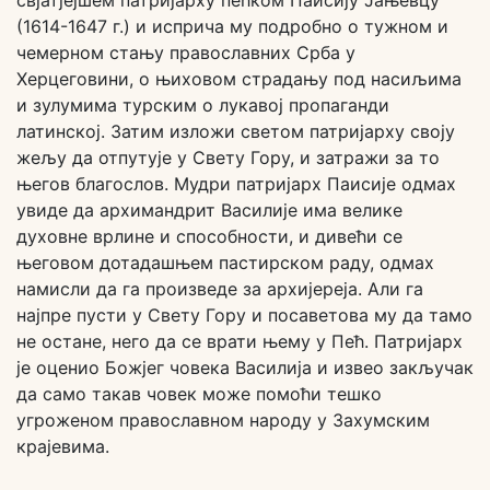
свјатјејшем патријарху пећком Паисију Јањевцу
(1614-1647 г.) и исприча му подробно о тужном и
чемерном стању православних Срба у
Херцеговини, о њиховом страдању под насиљима
и зулумима турским о лукавој пропаганди
латинској. Затим изложи светом патријарху своју
жељу да отпутује у Свету Гору, и затражи за то
његов благослов. Мудри патријарх Паисије одмах
увиде да архимандрит Василије има велике
духовне врлине и способности, и дивећи се
његовом дотадашњем пастирском раду, одмах
намисли да га произведе за архијереја. Али га
најпре пусти у Свету Гору и посаветова му да тамо
не остане, него да се врати њему у Пећ. Патријарх
је оценио Божјег човека Василија и извео закључак
да само такав човек може помоћи тешко
угроженом православном народу у Захумским
крајевима.